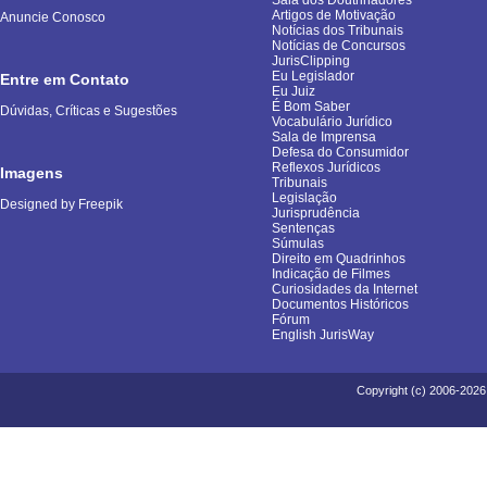
Sala dos Doutrinadores
Artigos de Motivação
Anuncie Conosco
Notícias dos Tribunais
Notícias de Concursos
JurisClipping
Eu Legislador
Entre em Contato
Eu Juiz
É Bom Saber
Dúvidas, Críticas e Sugestões
Vocabulário Jurídico
Sala de Imprensa
Defesa do Consumidor
Reflexos Jurídicos
Imagens
Tribunais
Legislação
Designed by Freepik
Jurisprudência
Sentenças
Súmulas
Direito em Quadrinhos
Indicação de Filmes
Curiosidades da Internet
Documentos Históricos
Fórum
English JurisWay
Copyright (c) 2006-2026