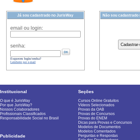
Já sou cadastrado no JurisWay
Não sou cadastrado
email ou login:
senha:
Esqueceu login/senha?
Lembrete por e-mail
Institucional
Seções
O que é JurisWay
Cursos Online Gratuitos
Por que JurisWay?
Vídeos Selecionados
Nossos Colaboradores
Provas da OAB
Profissionais Classificados
Provas de Concursos
Responsabilidade Social no Brasil
Provas do ENEM
Dicas para Provas e Concursos
Modelos de Documentos
Modelos Comentados
Publicidade
Perguntas e Respostas