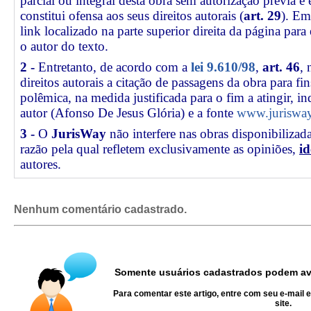
parcial ou integral desta obra sem autorização prévia e
constitui ofensa aos seus direitos autorais (
art. 29
). Em
link
localizado na parte superior direita da página par
o autor do texto.
2 -
Entretanto, de acordo com a
lei 9.610/98
,
art. 46
, 
direitos autorais a citação de passagens da obra para fin
polêmica, na medida justificada para o fim a atingir, 
autor (Afonso De Jesus Glória) e a fonte
www.jurisway
3 -
O
JurisWay
não interfere nas obras disponibilizad
razão pela qual refletem exclusivamente as opiniões,
id
autores.
Nenhum comentário cadastrado.
Somente usuários cadastrados podem ava
Para comentar este artigo, entre com seu e-mail 
site.