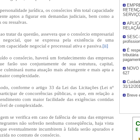
EMPRE
rsonalidade jurídica, os consórcios têm total capacidade
RETENÇ
SERVIÇOS
amente aptos a figurar em demandas judiciais, bem como a
s ou ressalvas.
APLIC
RELAÇÃO
o tratar da questão, assevera que o consórcio empresarial
SESC-S
e negocial, que se expressa pela existência de uma
profissio
om capacidade negocial e processual ativa e passiva.
[ii]
É respe
tributári
uído o consórcio, haverá um fortalecimento das empresas
pagament
ue farão uso conjuntamente de sua estrutura, capital,
NOVO 
ue culminará numa atuação mais abrangente e mais apta a
627
 maior complexidade.
Cuidad
31/12/20
o, conforme o artigo 33 da Lei das Licitações (Lei nº
articipar de concorrências públicas, o que, em relação a
Breve 
tendimento com maior facilidade das exigências contidas
nível de complexidade.
agem se verifica em caso de falência de uma das empresas
C
tegrantes não sofrerão nenhuma conseqüência, haja vista
s que eventualmente incumbirem à falida serão apurados e
E 
ida no contrato de consórcio.