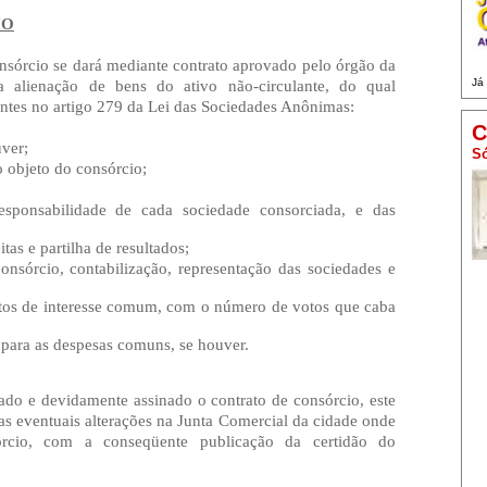
IO
onsórcio se dará mediante contrato aprovado pelo órgão da
a alienação de bens do ativo não-circulante, do qual
Já
entes no artigo 279 da Lei das Sociedades Anônimas:
C
ver;
Só
 objeto do consórcio;
esponsabilidade de cada sociedade consorciada, e das
as e partilha de resultados;
nsórcio, contabilização, representação das sociedades e
tos de interesse comum, com o número de votos que caba
para as despesas comuns, se houver.
ado e devidamente assinado o contrato de consórcio, este
s eventuais alterações na Junta Comercial da cidade onde
órcio, com a conseqüente publicação da certidão do