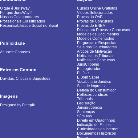
O que é JurisWay
Cursos Online Gratuitos
Por que JurisWay?
Vídeos Selecionados
Nossos Colaboradores
Provas da OAB
Profissionais Classificados
Provas de Concursos
Responsabilidade Social no Brasil
Provas do ENEM
Dicas para Provas e Concursos
Modelos de Documentos
Modelos Comentados
Publicidade
Perguntas e Respostas
Sala dos Doutrinadores
Artigos de Motivação
Anuncie Conosco
Notícias dos Tribunais
Notícias de Concursos
JurisClipping
Eu Legislador
Entre em Contato
Eu Juiz
É Bom Saber
Dúvidas, Críticas e Sugestões
Vocabulário Jurídico
Sala de Imprensa
Defesa do Consumidor
Reflexos Jurídicos
Imagens
Tribunais
Legislação
Designed by Freepik
Jurisprudência
Sentenças
Súmulas
Direito em Quadrinhos
Indicação de Filmes
Curiosidades da Internet
Documentos Históricos
Fórum