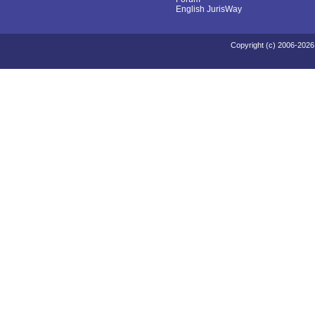
English JurisWay
Copyright (c) 2006-2026