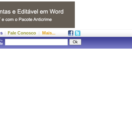
os
Fale Conosco
Mais...
 by
gle