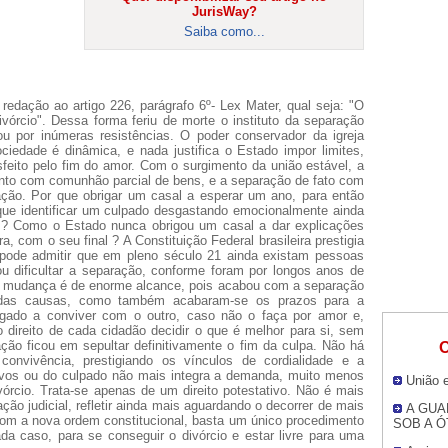
JurisWay?
Saiba como...
redação ao artigo 226, parágrafo 6º- Lex Mater, qual seja: "O
ivórcio". Dessa forma feriu de morte o instituto da separação
ou por inúmeras resistências. O poder conservador da igreja
ciedade é dinâmica, e nada justifica o Estado impor limites,
feito pelo fim do amor. Com o surgimento da união estável, a
to com comunhão parcial de bens, e a separação de fato com
vação. Por que obrigar um casal a esperar um ano, para então
que identificar um culpado desgastando emocionalmente ainda
e ? Como o Estado nunca obrigou um casal a dar explicações
, com o seu final ? A Constituição Federal brasileira prestigia
pode admitir que em pleno século 21 ainda existam pessoas
 dificultar a separação, conforme foram por longos anos de
l mudança é de enorme alcance, pois acabou com a separação
s das causas, como também acabaram-se os prazos para a
igado a conviver com o outro, caso não o faça por amor e,
 direito de cada cidadão decidir o que é melhor para si, sem
ção ficou em sepultar definitivamente o fim da culpa. Não há
O
convivência, prestigiando os vínculos de cordialidade e a
otivos ou do culpado não mais integra a demanda, muito menos
União 
órcio. Trata-se apenas de um direito potestativo. Não é mais
ão judicial, refletir ainda mais aguardando o decorrer de mais
A GUA
Com a nova ordem constitucional, basta um único procedimento
SOB A Ó
cada caso, para se conseguir o divórcio e estar livre para uma