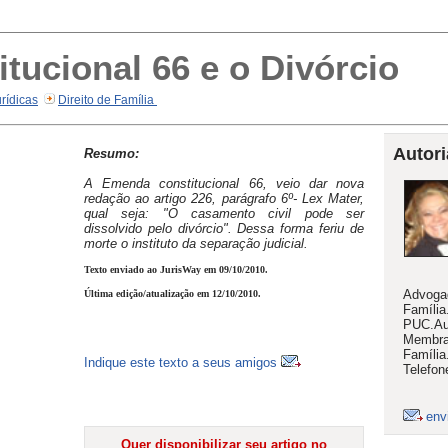
tucional 66 e o Divórcio
rídicas
Direito de Família
Autori
Resumo:
A Emenda constitucional 66, veio dar nova
redação ao artigo 226, parágrafo 6º- Lex Mater,
qual seja: "O casamento civil pode ser
dissolvido pelo divórcio". Dessa forma feriu de
morte o instituto da separação judicial.
Texto enviado ao JurisWay em 09/10/2010.
Advogad
Última edição/atualização em 12/10/2010.
Família
PUC.Aut
Membra 
Família
Indique este texto a seus amigos
Telefon
env
Quer disponibilizar seu artigo no