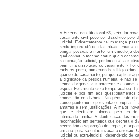
A Emenda constitucional 66, veio dar nova 
casamento civil pode ser dissolvido pelo d
judicial. Evidentemente tal mudança pass
ainda impera até os dias atuais, mas a so
obrigar pessoas a manter um vínculo já des
qual ganhou o mesmo status que o casamen
a separação judicial, perdeu-se aí a moti
permitir a dissolução do casamento ? Por 
mais os pares, aumentando a litigiosidad
quando do casamento, por que explicar agora
a dignidade da pessoa humana, e não se 
sendo obrigadas a manterem-se casadas ou
espera. Felizmente esse tempo acabou. Ta
judicial e pôs fim aos questionamento
concessão do divórcio. Ninguém está obr
consequentemente por vontade própria. É o
amarras e sem justificações. A maior inova
que se identificar culpados pelo fim da 
intimidade familiar. A identificação dos m
reconhecido em sentença que decreta o div
necessário a separação de corpos, a separaç
um ano, para só então invocar o divórcio. 
judicial ou extra-judicial, dependendo de 