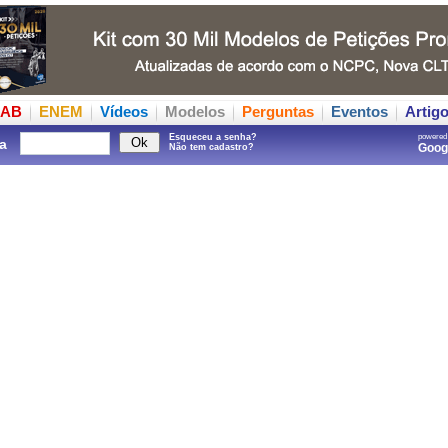
AB
ENEM
Vídeos
Modelos
Perguntas
Eventos
Artig
Esqueceu a senha?
powered
a
Goo
Não tem cadastro?