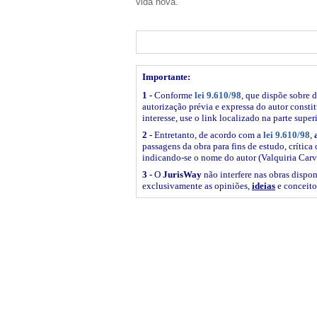
vida nova.
Importante:
1 -
Conforme
lei 9.610/98
, que dispõe sobre d
autorização prévia e expressa do autor constitu
interesse, use o link
localizado na parte super
2 -
Entretanto, de acordo com a
lei 9.610/98
,
passagens da obra para fins de estudo, crítica 
indicando-se o nome do autor (Valquiria Carv
3 -
O
JurisWay
não interfere nas obras dispon
exclusivamente as opiniões,
ideias
e conceito