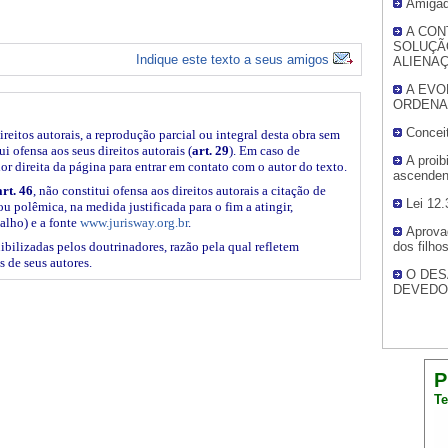
Amigad
A CON
SOLUÇÃ
Indique este texto a seus amigos
ALIENA
A EVO
ORDENA
Conceit
ireitos autorais, a reprodução parcial ou integral desta obra sem
i ofensa aos seus direitos autorais (
art. 29
). Em caso de
A proi
ior direita da página para entrar em contato com o autor do texto.
ascenden
art. 46
, não constitui ofensa aos direitos autorais a citação de
Lei 12.
ou polêmica, na medida justificada para o fim a atingir,
alho) e a fonte
www.jurisway.org.br
.
Aprova
ibilizadas pelos doutrinadores, razão pela qual refletem
dos filhos
s de seus autores.
O DES
DEVEDO
P
Te