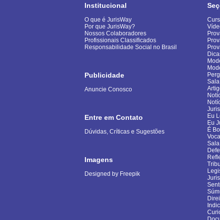
Institucional
Seç
O que é JurisWay
Curs
Por que JurisWay?
Víde
Nossos Colaboradores
Prov
Profissionais Classificados
Prov
Responsabilidade Social no Brasil
Pro
Dica
Mode
Mod
Publicidade
Perg
Sala
Arti
Anuncie Conosco
Notí
Notí
Juri
Eu L
Entre em Contato
Eu J
É B
Dúvidas, Críticas e Sugestões
Voca
Sala
Defe
Refl
Imagens
Trib
Legi
Designed by Freepik
Juri
Sent
Súm
Dire
Indi
Curi
Docu