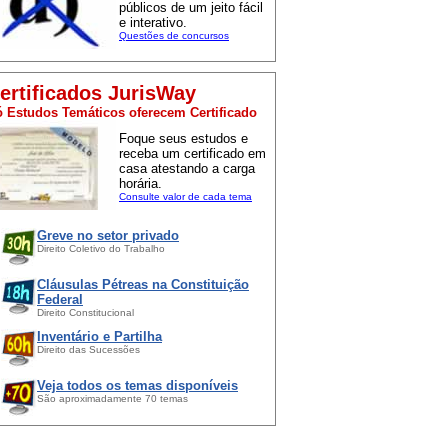
públicos de um jeito fácil
e interativo.
Questões de concursos
ertificados JurisWay
 Estudos Temáticos oferecem Certificado
Foque seus estudos e
receba um certificado em
casa atestando a carga
horária.
Consulte valor de cada tema
Greve no setor privado
Direito Coletivo do Trabalho
Cláusulas Pétreas na Constituição
Federal
Direito Constitucional
Inventário e Partilha
Direito das Sucessões
Veja todos os temas disponíveis
São aproximadamente 70 temas