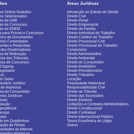
ões
Áreas Jurídicas
os Online Gratuitos
Introdução ao Estudo do Direito
os Selecionados
Direito Civil
as da OAB
Direito Penal
as de Concursos
Direito Empresarial
vas do ENEM
Direito de Família
s para Provas e Concursos
Direito Individual do Trabalho
los de Documentos
Direito Coletivo do Trabalho
elos Comentados
Direito Processual Civil
untas e Respostas
Direito Processual do Trabalho
 dos Doutrinadores
Condomínio
gos de Motivação
Direito Administrativo
cias dos Tribunais
Direito Ambiental
cias de Concursos
Direito do Consumidor
sClipping
Direito Imobiliário
egislador
Direito Previdenciário
uiz
Direito Tributário
om Saber
Locação
bulário Jurídico
Propriedade Intelectual
 de Imprensa
Responsabilidade Civil
sa do Consumidor
Direito de Trânsito
exos Jurídicos
Direito das Sucessões
unais
Direito Eleitoral
slação
Licitações e Contratos Administrativos
sprudência
Direito Constitucional
enças
Direito Contratual
ulas
Direito Internacional Público
ito em Quadrinhos
Teoria Econômica do Litígio
cação de Filmes
Outros
osidades da Internet
mentos Históricos