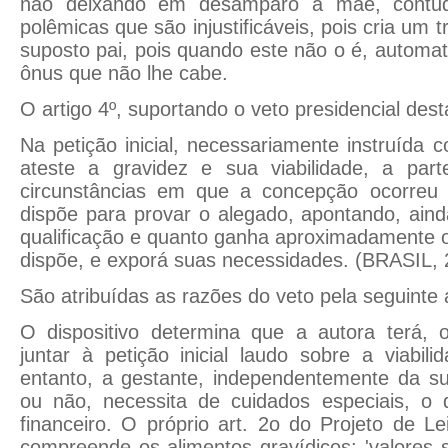
não deixando em desamparo a mãe, contud
polêmicas que são injustificáveis, pois cria um 
suposto pai, pois quando este não o é, autom
ônus que não lhe cabe.
O artigo 4º, suportando o veto presidencial dest
Na petição inicial, necessariamente instruída
ateste a gravidez e sua viabilidade, a part
circunstâncias em que a concepção ocorreu
dispõe para provar o alegado, apontando, aind
qualificação e quanto ganha aproximadamente 
dispõe, e exporá suas necessidades. (BRASIL, 
São atribuídas as razões do veto pela seguinte
O dispositivo determina que a autora terá, o
juntar à petição inicial laudo sobre a viabil
entanto, a gestante, independentemente da su
ou não, necessita de cuidados especiais, o 
financeiro. O próprio art. 2o do Projeto de L
compreende os alimentos gravídicos: 'valores s