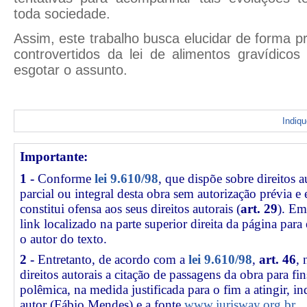
toda sociedade.
Assim, este trabalho busca elucidar de forma p
controvertidos da lei de alimentos gravídico
esgotar o assunto.
Indiq
Importante:
1 -
Conforme
lei 9.610/98
, que dispõe sobre direitos a
parcial ou integral desta obra sem autorização prévia e
constitui ofensa aos seus direitos autorais (
art. 29
). Em
link
localizado na parte superior direita da página par
o autor do texto.
2 -
Entretanto, de acordo com a
lei 9.610/98
,
art. 46
, 
direitos autorais a citação de passagens da obra para fin
polêmica, na medida justificada para o fim a atingir, 
autor (Fábio Mendes) e a fonte
www.jurisway.org.br
.