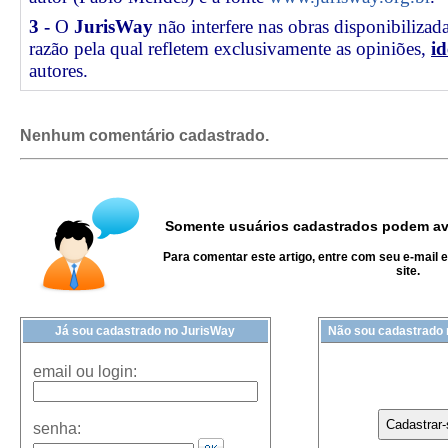
3 -
O
JurisWay
não interfere nas obras disponibilizad
razão pela qual refletem exclusivamente as opiniões,
id
autores.
Nenhum comentário cadastrado.
Somente usuários cadastrados podem ava
Para comentar este artigo, entre com seu e-mail 
site.
Já sou cadastrado no JurisWay
Não sou cadastrado
email ou login:
senha: