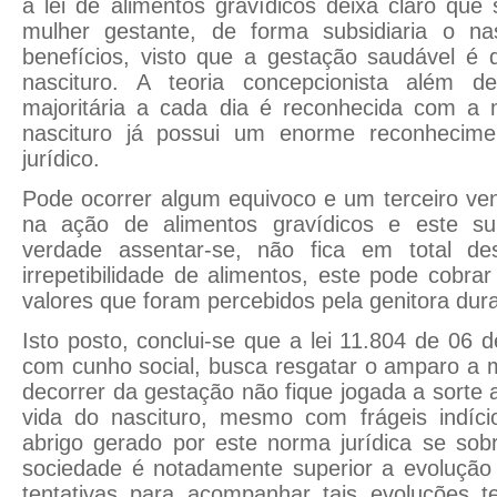
a lei de alimentos gravídicos deixa claro que
mulher gestante, de forma subsidiaria o na
benefícios, visto que a gestação saudável é 
nascituro. A teoria concepcionista além 
majoritária a cada dia é reconhecida com a m
nascituro já possui um enorme reconhecim
jurídico.
Pode ocorrer algum equivoco e um terceiro v
na ação de alimentos gravídicos e este s
verdade assentar-se, não fica em total d
irrepetibilidade de alimentos, este pode cobra
valores que foram percebidos pela genitora dur
Isto posto, conclui-se que a lei 11.804 de 06
com cunho social, busca resgatar o amparo a 
decorrer da gestação não fique jogada a sorte
vida do nascituro, mesmo com frágeis indíci
abrigo gerado por este norma jurídica se sob
sociedade é notadamente superior a evolução 
tentativas para acompanhar tais evoluções t