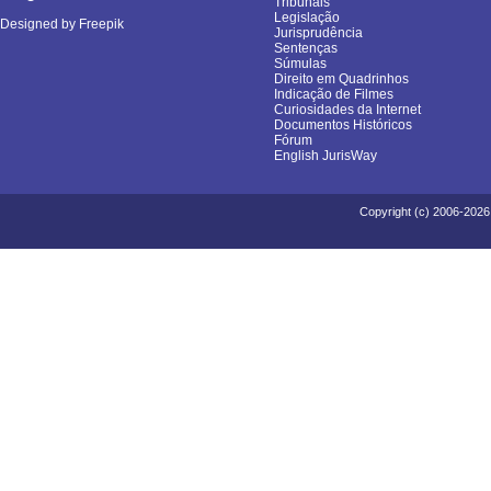
Tribunais
Legislação
Designed by Freepik
Jurisprudência
Sentenças
Súmulas
Direito em Quadrinhos
Indicação de Filmes
Curiosidades da Internet
Documentos Históricos
Fórum
English JurisWay
Copyright (c) 2006-2026