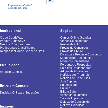
Esqueceu login/senha?
Lembrete por e-mail
Institucional
Seções
O que é JurisWay
Cursos Online Gratuitos
Por que JurisWay?
Vídeos Selecionados
Nossos Colaboradores
Provas da OAB
Profissionais Classificados
Provas de Concursos
Responsabilidade Social no Brasil
Provas do ENEM
Dicas para Provas e Concursos
Modelos de Documentos
Modelos Comentados
Publicidade
Perguntas e Respostas
Sala dos Doutrinadores
Artigos de Motivação
Anuncie Conosco
Notícias dos Tribunais
Notícias de Concursos
JurisClipping
Eu Legislador
Entre em Contato
Eu Juiz
É Bom Saber
Dúvidas, Críticas e Sugestões
Vocabulário Jurídico
Sala de Imprensa
Defesa do Consumidor
Reflexos Jurídicos
Imagens