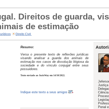
al. Direitos de guarda, vis
imais de estimação
Jurídicos
Direito Civil
Autori
Resumo:
Versa o presente texto de reflexões jurídicas
visando analisar a guarda dos animais de
estimação nos casos de dissolução litigiosa da
sociedade e do vínculo conjugal entre seus
possuidores.
Texto enviado ao JurisWay em 14/10/2022.
Jeferso
Justiça
Delegad
Indique este texto a seus amigos
Ciência
Process
Legisla
Profess
Penal e