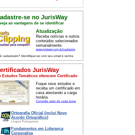
adastre-se no JurisWay
veja as vantagens de se identificar
Atualização
Receba notícias e outros
conteúdos selecionados
semanalmente.
www.jurisway.org.br/cadastro
 é cadastrado? Identifique-se com seu email e senha
ertificados JurisWay
 Estudos Temáticos oferecem Certificado
Foque seus estudos e
receba um certificado em
casa atestando a carga
horária.
Consulte valor de cada tema
Ortografia Oficial (inclui Novo
Acordo Ortográfico)
Língua Portuguesa
Fundamentos em Liderança
Corporativa