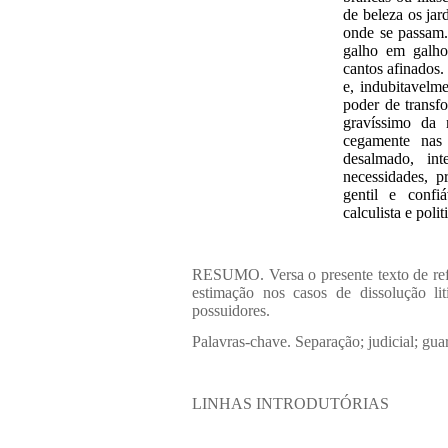
de beleza os jar
onde se passam. 
galho em galho
cantos afinados.
e, indubitavelm
poder de transf
gravíssimo da 
cegamente nas 
desalmado, int
necessidades, 
gentil e confiá
calculista e pol
RESUMO. Versa o presente texto de refl
estimação nos casos de dissolução li
possuidores.
Palavras-chave. Separação; judicial; gua
LINHAS INTRODUTÓRIAS