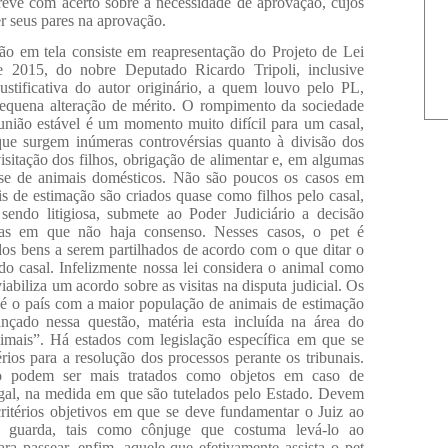
reve com acerto sobre a necessidade de aprovação, cujos
r seus pares na aprovação.
ção em tela consiste em reapresentação do Projeto de Lei
 2015, do nobre Deputado Ricardo Tripoli, inclusive
ustificativa do autor originário, a quem louvo pelo PL,
quena alteração de mérito. O rompimento da sociedade
união estável é um momento muito difícil para um casal,
ue surgem inúmeras controvérsias quanto à divisão dos
isitação dos filhos, obrigação de alimentar e, em algumas
sse de animais domésticos. Não são poucos os casos em
s de estimação são criados quase como filhos pelo casal,
 sendo litigiosa, submete ao Poder Judiciário a decisão
ias em que não haja consenso. Nesses casos, o pet é
dos bens a serem partilhados de acordo com o que ditar o
do casal. Infelizmente nossa lei considera o animal como
viabiliza um acordo sobre as visitas na disputa judicial. Os
é o país com a maior população de animais de estimação
nçado nessa questão, matéria esta incluída na área do
imais”. Há estados com legislação específica em que se
rios para a resolução dos processos perante os tribunais.
o podem ser mais tratados como objetos em caso de
gal, na medida em que são tutelados pelo Estado. Devem
critérios objetivos em que se deve fundamentar o Juiz ao
a guarda, tais como cônjuge que costuma levá-lo ao
ara passear, enfim, aquele que efetivamente assista o pet