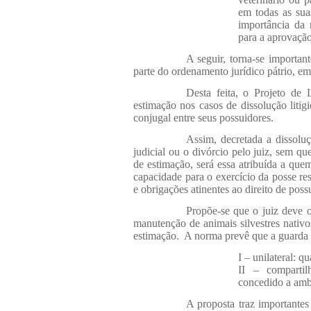
em todas as sua
importância da 
para a aprovação
A seguir, torna-se importan
parte do ordenamento jurídico pátrio, e
Desta feita, o Projeto de 
estimação nos casos de dissolução litig
conjugal entre seus possuidores.
Assim, decretada a dissolu
judicial ou o divórcio pelo juiz, sem qu
de estimação, será essa atribuída a qu
capacidade para o exercício da posse r
e obrigações atinentes ao direito de pos
Propõe-se que o juiz deve o
manutenção de animais silvestres nativ
estimação.
A norma prevê que a guarda d
I – unilateral: 
II – compartil
concedido a amba
A proposta traz importante