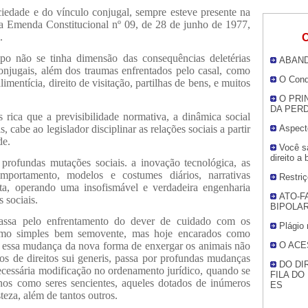
ociedade e do vínculo conjugal, sempre esteve presente na
a Emenda Constitucional nº 09, de 28 de junho de 1977,
.
O
po não se tinha dimensão das consequências deletérias
ABAND
onjugais, além dos traumas enfrentados pelo casal, como
O Condo
mentícia, direito de visitação, partilhas de bens, e muitos
O PRI
DA PER
rica que a previsibilidade normativa, a dinâmica social
 cabe ao legislador disciplinar as relações sociais a partir
Aspecto
de.
Você s
direito a
 profundas mutações sociais. a inovação tecnológica, as
portamento, modelos e costumes diários, narrativas
Restriç
ta, operando uma insofismável e verdadeira engenharia
ATO-F
s sociais.
BIPOLA
passa pelo enfrentamento do dever de cuidado com os
Plágio
omo simples bem semovente, mas hoje encarados como
que essa mudança da nova forma de enxergar os animais não
O ACE
s de direitos sui generis, passa por profundas mudanças
DO DI
ecessária modificação no ordenamento jurídico, quando se
FILA DO
os como seres sencientes, aqueles dotados de inúmeros
ES
steza, além de tantos outros.