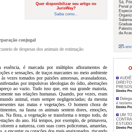
Sá, Pós
Quer disponibilizar seu artigo no
Penal 
JurisWay?
Especia
Saiba como...
Organiz
Salaman
Graduaç
Palestr
da Acad
eparação conjugal
env
e custeio de despesas dos animais de estimação
 essência, é marcada por múltiplos afloramentos de
O
oções e sensações, de traços marcantes no meio ambiente
 às vezes tomados por paixões amorosas, avassaladoras,
AUDIÊ
DIREITO
nifestadas por impulsivas ideologias do ódio, aberrações
PRESOS 
apreço ao vazio. Tudo isso que, em sua grande maioria,
Direito Pr
 somente nas relações humanas. Quando, por vezes, eram
Delegad
o mundo animal, eram sempre negligenciadas; da mesma
é testem
resentes nas matas e vegetações. O homem chora de
Direito Pr
ntimentos, na fauna os animais sentem dores, emoções,
ezas. Na flora, a vegetação se transforma o tempo todo, de
UM TO
CONTRA 
stações do ano. Há tempos, por exemplo, de primavera,
ESTUDO
colorem a natureza, com suas cores policromas, amarelas,
Direito Pe
es, a encantar os corações dos mais apaixonados, riscando