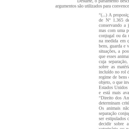
Destarte, o parlamento desc
argumentos são utilizados para convence
“(...) A proposi
de Nº 1.365 de
conservando a j
mas com uma pe
conjugal ou da 
na medida em q
bens, guarda e v
situações, a po
que esses animai
cuja separação,
sobre as matér
incluído no rol 
regime de bens 
objeto, o que in
Estados Unidos 
e está mais ava
“Direito dos An
determinam crité
Os animais nã
separação conju
ser estipulados 
decidir sobre 
veterinário ou p