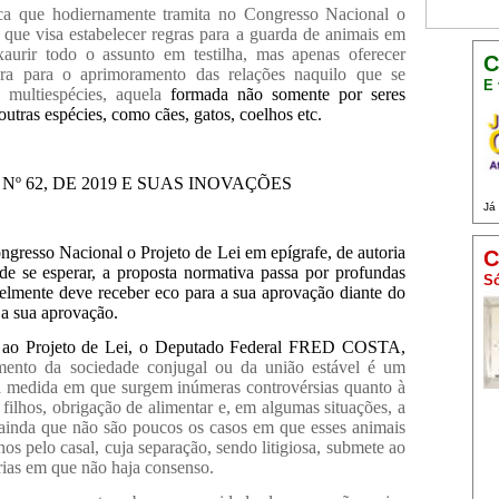
ica que hodiernamente tramita no Congresso Nacional o
 que visa estabelecer regras para a guarda de animais em
aurir todo o assunto em testilha, mas apenas oferecer
C
eira para o aprimoramento das relações naquilo que se
E 
multiespécies, aquela
formada não somente por seres
ras espécies, como cães, gatos, coelhos etc.
Nº 62, DE 2019 E SUAS INOVAÇÕES
Já
ngresso Nacional o Projeto de Lei em epígrafe, de autoria
C
e se esperar, a proposta normativa passa por profundas
Só
elmente deve receber eco para a sua aprovação diante do
a a sua aprovação.
ada ao Projeto de Lei, o Deputado Federal FRED COSTA,
mento da sociedade conjugal ou da união estável é um
na medida em que surgem inúmeras controvérsias quanto à
 filhos, obrigação de alimentar e, em algumas situações, a
 ainda que não são poucos os casos em que esses animais
os pelo casal, cuja separação, sendo litigiosa, submete ao
rias em que não haja consenso.