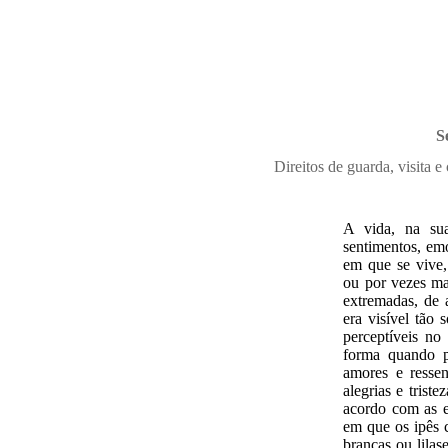
S
Direitos de guarda, visita 
A vida, na sua
sentimentos, em
em que se vive,
ou por vezes ma
extremadas, de 
era visível tão
perceptíveis n
forma quando p
amores e resse
alegrias e trist
acordo com as e
em que os ipês 
brancas ou lilas