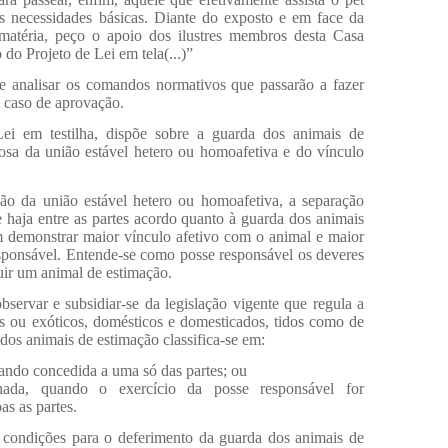
s necessidades básicas. Diante do exposto e em face da
matéria, peço o apoio dos ilustres membros desta Casa
 do Projeto de Lei em tela(...)”
te analisar os comandos normativos que passarão a fazer
m caso de aprovação.
Lei em testilha, dispõe sobre a guarda dos animais de
iosa da união estável hetero ou homoafetiva e do vínculo
ção da união estável hetero ou homoafetiva, a separação
e haja entre as partes acordo quanto à guarda dos animais
em demonstrar maior vínculo afetivo com o animal e maior
esponsável. Entende-se como posse responsável os deveres
suir um animal de estimação.
bservar e subsidiar-se da legislação vigente que regula a
os ou exóticos, domésticos e domesticados, tidos como de
os animais de estimação classifica-se em:
quando concedida a uma só das partes; ou
hada, quando o exercício da posse responsável for
s as partes.
s condições para o deferimento da guarda dos animais de