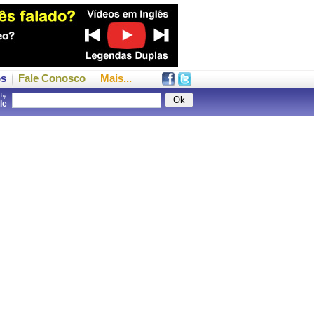
os
Fale Conosco
Mais...
 by
gle