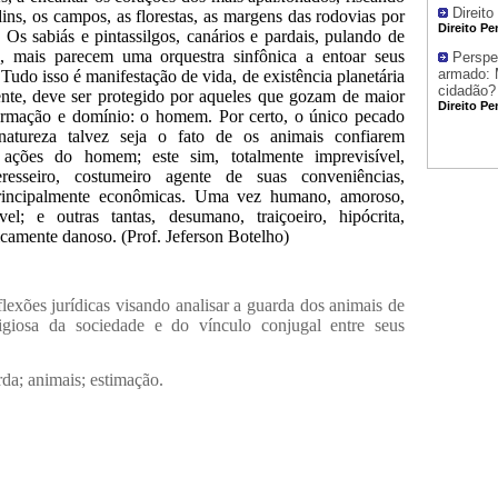
Direito
dins, os campos, as florestas, as margens das rodovias por
Direito Pe
Os sabiás e pintassilgos, canários e pardais, pulando de
, mais parecem uma orquestra sinfônica a entoar seus
Perspe
armado: 
 Tudo isso é manifestação de vida, de existência planetária
cidadão?
ente, deve ser protegido por aqueles que gozam de maior
Direito Pe
ormação e domínio: o homem. Por certo, o único pecado
natureza talvez seja o fato de os animais confiarem
ações do homem; este sim, totalmente imprevisível,
eresseiro, costumeiro agente de suas conveniências,
principalmente econômicas. Uma vez humano, amoroso,
vel; e outras tantas, desumano, traiçoeiro, hipócrita,
iticamente danoso. (Prof. Jeferson Botelho)
exões jurídicas visando analisar a guarda dos animais de
tigiosa da sociedade e do vínculo conjugal entre seus
rda; animais; estimação.