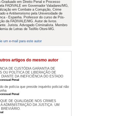
-Graduado em Direito Penal e Processo
pela FADIVALE em Governador Valadares/MG,
lização em Combate a Corrupção, Crime
ado e Antiterrorismo pela Universidade de
ca - Espanha. Professor do curso de Pós-
ão da FADIVALE/MG. Autor de livros.
ante. Jurista. Advogado Criminalista. Membro
emia de Letras de Teófilo Otoni-MG.
ie um e-mail para este autor
utros artigos do mesmo autor
NCIA DE CUSTÓDIA GARANTIA DE
S OU POLÍTICA DE LIBERAÇÃO DE
DIANTE DA INEFICIÊNCIA DO ESTADO
ocessual Penal
o de polícia que preside inquérito policial não
unha
ocessual Penal
QUE DE QUALIDADE NOS CRIMES
A ADMINISTRAÇÃO DA JUSTIÇA: UM
 BREVIÁRIO.
nal