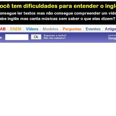
AB
ENEM
Vídeos
Modelos
Perguntas
Eventos
Artig
Esqueceu a senha?
powered
a
Goo
Não tem cadastro?