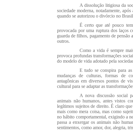
A dissolução litigiosa da s
sociedade moderna, notadamente, após 
quando se autorizou o divórcio no Brasil
É certo que até pouco tem
provocada por uma ruptura dos laços c
guarda de filhos, pagamento de pensão ali
outros.
Como a vida é sempre mais 
provoca profundas transformações sociais,
do modelo de vida adotado pela socieda
E tudo se conspira para as
mudanças de culturas, formas de com
antagônicas em diversos pontos de vis
cultural para se adaptar as transformaçõe
A nova discussão social 
animais não humanos, antes vistos c
legítimos sujeitos de direito. É claro 
mais como mera coisa, mas como sujeito
no hábito comportamental, exigindo a n
passa a enxergar os animais não human
sentimentos, como amor, dor, alegria, tri