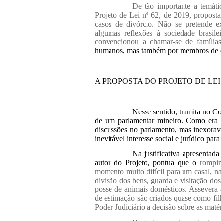
De tão importante a temát
Projeto de Lei nº 62, de 2019, proposta
casos de divórcio. Não se pretende ex
algumas reflexões à sociedade brasil
convencionou a chamar-se de famílias 
humanos, mas também por membros de out
A PROPOSTA DO PROJETO DE LEI 
Nesse sentido, tramita no Co
de um parlamentar mineiro. Como era d
discussões no parlamento, mas inexorav
inevitável interesse social e jurídico par
Na justificativa apresent
autor do Projeto, pontua que o
rompi
momento muito difícil para um casal, 
divisão dos bens, guarda e visitação dos
posse de animais domésticos. Assevera
de estimação são criados quase como filh
Poder Judiciário a decisão sobre as maté