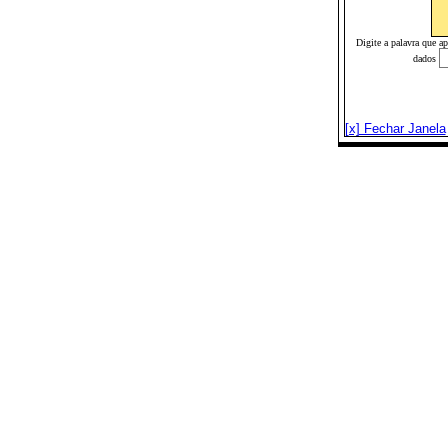
Digite a palavra que a
dados
[x] Fechar Janela