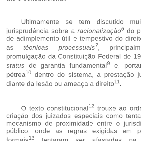
Ultimamente se tem discutido mu
6
jurisprudência sobre a
racionalização
do p
de adimplemento útil e tempestivo do direi
7
as
técnicas processuais
, principa
promulgação da Constituição Federal de 1
9
status
de garantia fundamental
e, porta
10
pétrea
dentro do sistema, a prestação juri
11
diante da lesão ou ameaça a direito
.
12
O texto constitucional
trouxe ao ord
criação dos juizados especiais como tent
mecanismo de proximidade entre o jurisd
público, onde as regras exigidas em p
13
formais
tentaram ser afastadas n