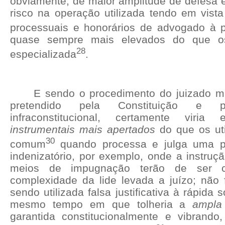
obviamente, de maior amplitude de defesa 
risco na operação utilizada tendo em vist
processuais e honorários de advogado à 
quase sempre mais elevados do que os 
28
especializada
.
E sendo o procedimento do juizado 
pretendido pela Constituição e p
infraconstitucional, certamente viri
instrumentais mais apertados
do que os uti
30
comum
quando processa e julga uma pr
indenizatório, por exemplo, onde a instruç
meios de impugnação terão de ser 
complexidade da lide levada a juízo; não 
sendo utilizada falsa justificativa à rápida 
mesmo tempo em que tolheria a
ampla
garantida constitucionalmente e vibrando,