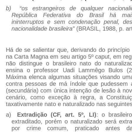
b)
“os estrangeiros de qualquer nacional
República Federativa do Brasil há ma
ininterruptos e sem condenação penal, de
nacionalidade brasileira”
(BRASIL, 1988, p. art.
Há de se salientar que, derivando do princípio
na Carta Magna em seu artigo 5º caput, em regr
não distingue o brasileiro nato do naturaliz
ensina o professor Uadi Lammêgo Bulos
(
Máxima elenca algumas situações visando um
contra pessoas de má índole que pudessem ad
(secundária) com única intenção de lesão à nov
cenário, como exceção à regra, a Constituiç
taxativamente nato e naturalizado nas seguintes
a)
Extradição (CF, art. 5º, LI)
: o brasilei
extraditado, porém o naturalizado será ext
por crime comum, praticado antes da 