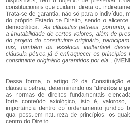
dispositivos, têm o objetivo de preservar to
constitucionais que cuidam, direta ou indiretam
Trata-se de
garantia
, não só para o indivíduo, 
do próprio Estado de Direito, sendo o alicerc
democrática. “
As cláusulas pétreas, portanto,
a imutabilidade de certos valores, além de pre
do projeto do constituinte originário, participa
tais, também da essência inalterável desse
cláusula pétrea já é enfraquecer os princípios
constituinte originário garantidos por ela
”.
(MEND
Dessa forma, o artigo 5º da Constituição 
cláusula pétrea, determinando os "
direitos e g
as normas de direitos fundamentais elenc
forte conteúdo axiológico, isto é, valoros
importância dentro do ordenamento jurídico br
qual possuem natureza de princípios, os quai
centro do Direito.