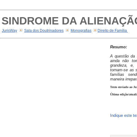
SINDROME DA ALIENAÇÃ
JurisWay
Sala dos Doutrinadores
Monografias
Direito de Família
Resumo:
A questão da 
ainda não to
grandeza, e, 
tornam-se as 
famílias sen
maneira irrepar
Texto enviado ao Ju
Última edição/atual
Indique este t