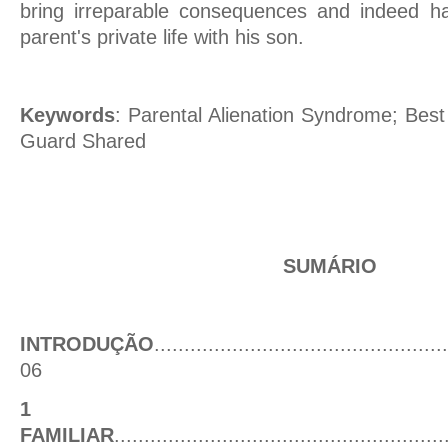
bring irreparable consequences and indeed ha
parent's private life with his son.
Keywords
: Parental Alienation Syndrome; Best i
Guard Shared
SUMÁRIO
INTRODUÇÃO
.................................................
0
6
1 ENTI
FAMILIAR
.......................................................