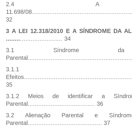
2.4 A 
11.698/08
........................................................
32
3 A LEI 12.318/2010 E A SÍNDROME DA 
........
........................
34
3.1 Síndrome da A
Parental
..........................................................
3.1.1
Efeitos..............................................................
35
3.1.2 Meios de identificar a Síndr
Parental......................................
36
3.2 Alienação Parental e Síndro
Parental
..........................................
37