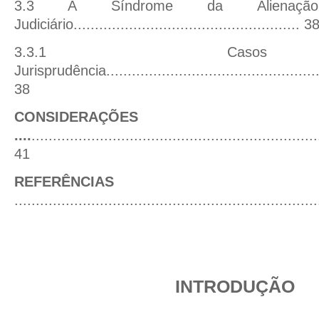
3.3 A Síndrome da Alienaçã
Judiciário.....................................................
3
3.3.1 Ca
Jurisprudência
.................................................
38
CONSIDERAÇÕES
....
...................................................................
41
REFERÊNCIAS BIBLI
......................................................................
INTRODUÇÃO