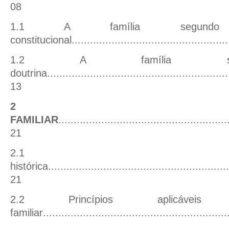
0
8
1.1 A família segund
constitucional
..................................................
1.2 A família s
doutrina
...........................................................
13
2 PO
FAMILIAR
.......................................................
21
2.1 Evol
histórica
...........................................................
21
2.2 Princípios aplicáve
familiar
...........................................................