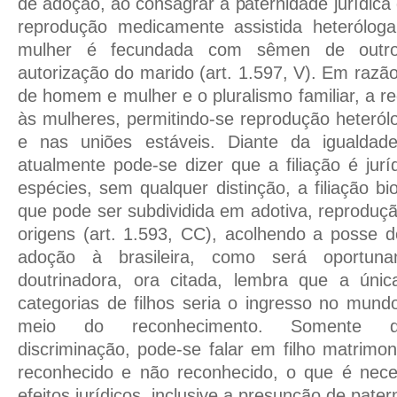
de adoção, ao consagrar a paternidade jurídica 
reprodução medicamente assistida heterólog
mulher é fecundada com sêmen de outr
autorização do marido (art. 1.597, V). Em razão
de homem e mulher e o pluralismo familiar, a r
às mulheres, permitindo-se reprodução heteró
e nas uniões estáveis. Diante da igualdade 
atualmente pode-se dizer que a filiação é jur
espécies, sem qualquer distinção, a filiação bio
que pode ser subdividida em adotiva, reproduçã
origens (art. 1.593, CC), acolhendo a posse d
adoção à brasileira, como será oportun
doutrinadora, ora citada, lembra que a únic
categorias de filhos seria o ingresso no mundo
meio do reconhecimento. Somente di
discriminação, pode-se falar em filho matrimon
reconhecido e não reconhecido, o que é nec
efeitos jurídicos, inclusive a presunção de pater