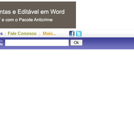
os
Fale Conosco
Mais...
 by
gle