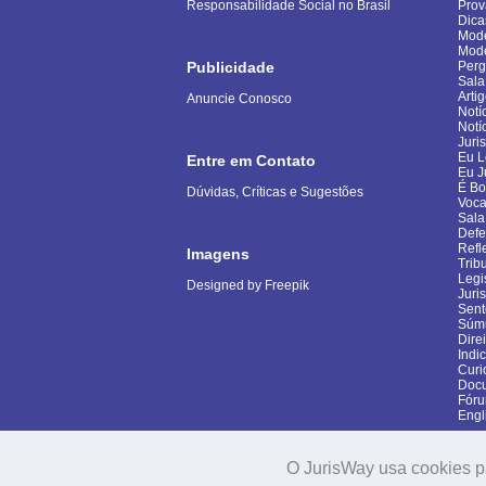
Responsabilidade Social no Brasil
Pro
Dica
Mode
Mod
Publicidade
Perg
Sala
Arti
Anuncie Conosco
Notí
Notí
Juri
Eu L
Entre em Contato
Eu J
É B
Dúvidas, Críticas e Sugestões
Voca
Sala
Defe
Refl
Imagens
Trib
Legi
Designed by Freepik
Juri
Sent
Súm
Dire
Indi
Curi
Docu
Fór
Engl
O JurisWay usa cookies p