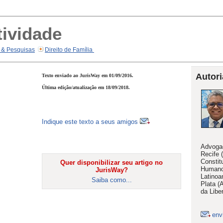
tividade
 & Pesquisas
Direito de Família
Autori
Texto enviado ao JurisWay em 01/09/2016.
Última edição/atualização em 18/09/2018.
Indique este texto a seus amigos
Advogad
Recife 
Constit
Quer disponibilizar seu artigo no
Humano
JurisWay?
Latinoa
Saiba como...
Plata (
da Libe
env