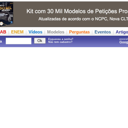
AB
ENEM
Vídeos
Modelos
Perguntas
Eventos
Artig
Esqueceu a senha?
powered
a
Goo
Não tem cadastro?