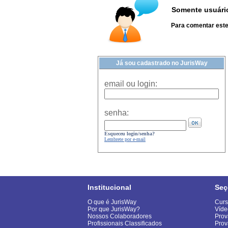
Somente usuário
Para comentar este 
Já sou cadastrado no JurisWay
email ou login:
senha:
Esqueceu login/senha?
Lembrete por e-mail
Institucional
Seç
O que é JurisWay
Curs
Por que JurisWay?
Víde
Nossos Colaboradores
Prov
Profissionais Classificados
Prov