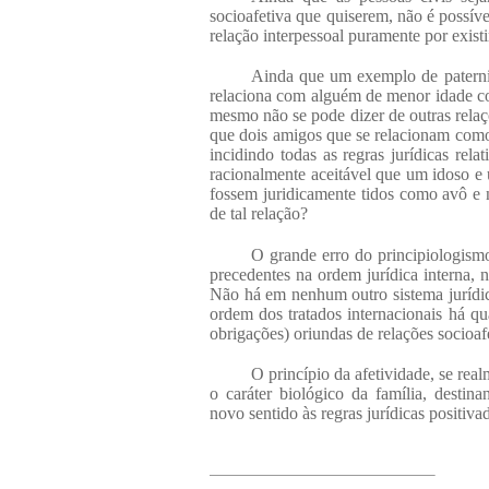
socioafetiva que quiserem, não é possível
relação interpessoal puramente por existi
Ainda que um exemplo de paterni
relaciona com alguém de menor idade com
mesmo não se pode dizer de outras relaçõ
que dois amigos que se relacionam com
incidindo todas as regras jurídicas rela
racionalmente aceitável que um idoso e
fossem juridicamente tidos como avô e n
de tal relação?
O grande erro do principiologism
precedentes na ordem jurídica interna, n
Não há em nenhum outro sistema jurídic
ordem dos tratados internacionais há qua
obrigações) oriundas de relações socioaf
O princípio da afetividade, se rea
o caráter biológico da família, destin
novo sentido às regras jurídicas positiva