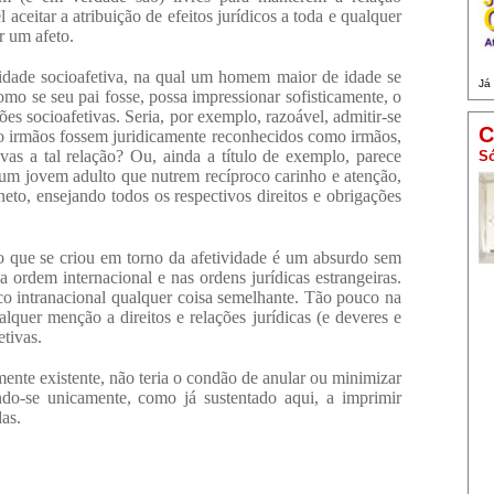
 aceitar a atribuição de efeitos jurídicos a toda e qualquer
r um afeto.
dade socioafetiva, na qual um homem maior de idade se
Já
o se seu pai fosse, possa impressionar sofisticamente, o
es socioafetivas. Seria, por exemplo, razoável, admitir-se
C
o irmãos fossem juridicamente reconhecidos como irmãos,
tivas a tal relação? Ou, ainda a título de exemplo, parece
Só
 um jovem adulto que nutrem recíproco carinho e atenção,
eto, ensejando todos os respectivos direitos e obrigações
o que se criou em torno da afetividade é um absurdo sem
a ordem internacional e nas ordens jurídicas estrangeiras.
o intranacional qualquer coisa semelhante. Tão pouco na
lquer menção a direitos e relações jurídicas (e deveres e
etivas.
lmente existente, não teria o condão de anular ou minimizar
ando-se unicamente, como já sustentado aqui, a imprimir
das.