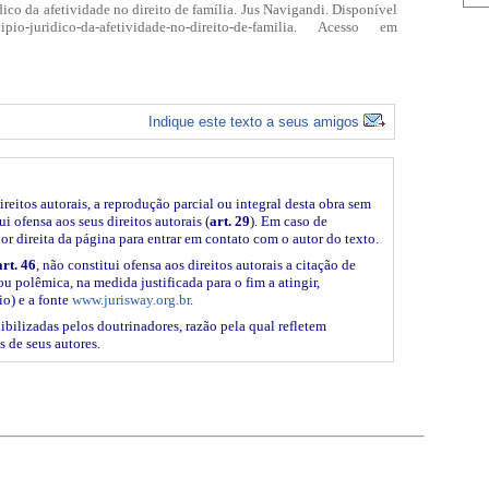
o da afetividade no direito de família. Jus Navigandi. Disponível
cipio-juridico-da-afetividade-no-direito-de-familia. Acesso em
Indique este texto a seus amigos
ireitos autorais, a reprodução parcial ou integral desta obra sem
i ofensa aos seus direitos autorais (
art. 29
). Em caso de
ior direita da página para entrar em contato com o autor do texto.
art. 46
, não constitui ofensa aos direitos autorais a citação de
ou polêmica, na medida justificada para o fim a atingir,
o) e a fonte
www.jurisway.org.br
.
ibilizadas pelos doutrinadores, razão pela qual refletem
s de seus autores.