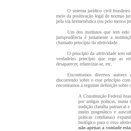
O sistema jurídico civil brasilei
meio da positivação legal de normas jur
pela via hermenêutica (ou pelo menos pe
Um dos institutos que tem sido 
jurisprudência é justamente a instituiç
chamado princípio da afetividade.
O princípio da afetividade tem s
verdadeiro princípio que rege as rel
desaparecer, relativizar-se, etc.
Encontramos diversos autores 
discorrendo sobre o esse princípio com
encontramos a seguinte definição sobre o 
A Constituição Federal bras
por antigas práticas, numa 
tradição (família patriarcal 
muito pragmático e auscult
práticas cotidianas) expa
biológico para o eixo afetiv
não apenas a vontade esta