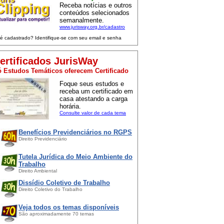
Receba notícias e outros
conteúdos selecionados
semanalmente.
www.jurisway.org.br/cadastro
 é cadastrado? Identifique-se com seu email e senha
ertificados JurisWay
 Estudos Temáticos oferecem Certificado
Foque seus estudos e
receba um certificado em
casa atestando a carga
horária.
Consulte valor de cada tema
Benefícios Previdenciários no RGPS
Direito Previdenciário
Tutela Jurídica do Meio Ambiente do
Trabalho
Direito Ambiental
Dissídio Coletivo de Trabalho
Direito Coletivo do Trabalho
Veja todos os temas disponíveis
São aproximadamente 70 temas