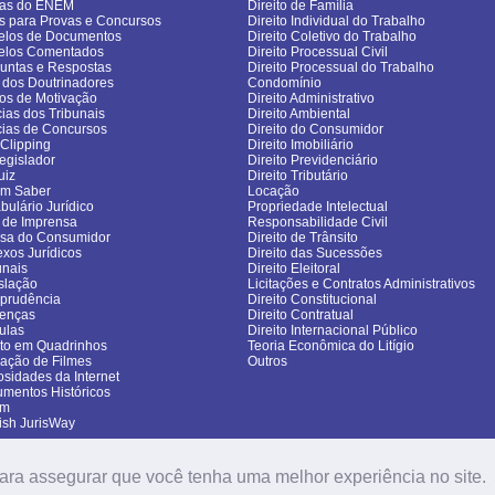
vas do ENEM
Direito de Família
s para Provas e Concursos
Direito Individual do Trabalho
los de Documentos
Direito Coletivo do Trabalho
elos Comentados
Direito Processual Civil
untas e Respostas
Direito Processual do Trabalho
 dos Doutrinadores
Condomínio
gos de Motivação
Direito Administrativo
cias dos Tribunais
Direito Ambiental
cias de Concursos
Direito do Consumidor
sClipping
Direito Imobiliário
egislador
Direito Previdenciário
uiz
Direito Tributário
om Saber
Locação
bulário Jurídico
Propriedade Intelectual
 de Imprensa
Responsabilidade Civil
sa do Consumidor
Direito de Trânsito
exos Jurídicos
Direito das Sucessões
unais
Direito Eleitoral
slação
Licitações e Contratos Administrativos
sprudência
Direito Constitucional
enças
Direito Contratual
ulas
Direito Internacional Público
ito em Quadrinhos
Teoria Econômica do Litígio
cação de Filmes
Outros
osidades da Internet
mentos Históricos
um
ish JurisWay
ara assegurar que você tenha uma melhor experiência no site.
Copyright (c) 2006-2026. JurisWay - Todos os direitos reservados