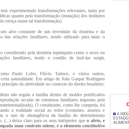
ro tem experimentado transformações relevantes, tanto por
ídicas quanto pela transformação (mutação) dos institutos
la crença numa tal transformação).
um alvo constante de tais investidas da doutrina e da
ão das relações familiares, sendo utilizado para tanto o
ido considerado pela doutrina tupiniquim como o novo ou
ações familiares, tendo o condão de fazê-las surgir,
como Paulo Lobo, Flávio Tartuce, e vários outros,
 certa naturalidade. Em artigo de João Gaspar Rodrigues
princípio da afetividade no contexto do direito brasileiro:
ileira não regula a família dentro de moldes petrificados
reprodução secular de estruturas familiares impostas pela
O
e matrimonializada). O constituinte, como lhe competia, foi
ando a realidade social ao redor (costumes, anseios e
A IND
ndiu o raio de abrangência da família do determinismo
ESTADO:
o. (...) deixa claro para os seus intérpretes que
o afeto, e
ALIMENT
mpada num contrato solene, é o elemento constitutivo