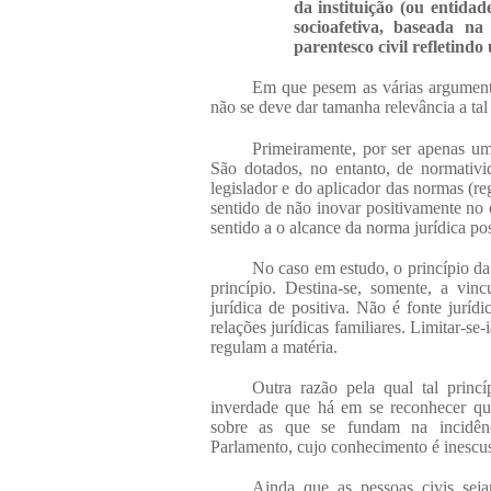
da instituição (ou entidade
socioafetiva, baseada n
parentesco civil refletindo
Em que pesem as várias argumenta
não se deve dar tamanha relevância a tal 
Primeiramente, por ser apenas um
São dotados, no entanto, de normativi
legislador e do aplicador das normas (re
sentido de não inovar positivamente no 
sentido a o alcance da norma jurídica pos
No caso em estudo, o princípio da
princípio. Destina-se, somente, a vin
jurídica de positiva. Não é fonte juríd
relações
jurídicas
familiares. Limitar-se-
regulam a matéria.
Outra razão pela qual tal princ
inverdade que há em se reconhecer qu
sobre as que se fundam na incidênci
Parlamento, cujo conhecimento é inescus
Ainda que as pessoas civis sej