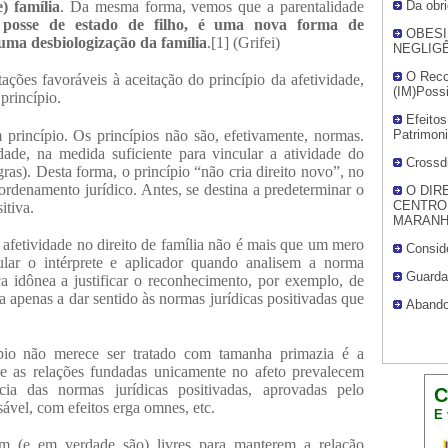
Da obri
) família
. Da mesma forma, vemos que a parentalidade
a posse de estado de filho, é uma nova forma de
OBESI
 uma desbiologização da família
.
[1]
(Grifei)
NEGLIG
O Reco
ções favoráveis à aceitação do princípio da afetividade,
(IM)Possi
princípio.
Efeito
 princípio. Os princípios não são, efetivamente, normas.
Patrimoni
dade, na medida suficiente para vincular a atividade do
Crossd
gras). Desta forma, o princípio “não cria direito novo”, no
ordenamento jurídico. Antes, se destina a predeterminar o
O DIR
CENTRO
itiva.
MARANH
 afetividade no direito de família não é mais que um mero
Conside
cular o intérprete e aplicador quando analisem a norma
Guarda
ica idônea a justificar o reconhecimento, por exemplo, de
ia apenas a dar sentido às normas jurídicas positivadas que
Abando
ípio não merece ser tratado com tamanha primazia é a
e as relações fundadas unicamente no afeto prevalecem
a das normas jurídicas positivadas, aprovadas pelo
C
ável, com efeitos erga omnes, etc.
E 
am (e em verdade são) livres para manterem a relação