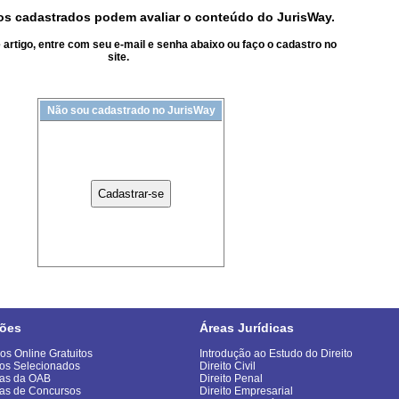
s cadastrados podem avaliar o conteúdo do JurisWay.
artigo, entre com seu e-mail e senha abaixo ou faço o cadastro no
site.
Não sou cadastrado no JurisWay
ões
Áreas Jurídicas
os Online Gratuitos
Introdução ao Estudo do Direito
os Selecionados
Direito Civil
as da OAB
Direito Penal
as de Concursos
Direito Empresarial