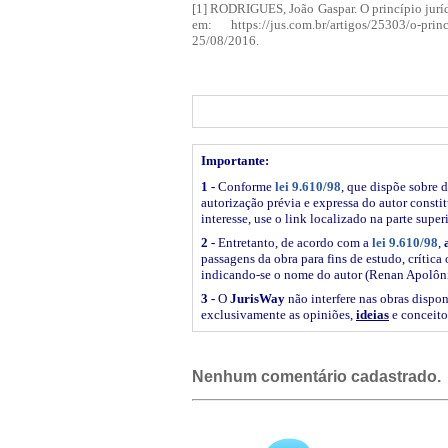
[1]
RODRIGUES, João Gaspar. O princípio jurídic
em: https://jus.com.br/artigos/25303/o-prin
25/08/2016.
Importante:
1 -
Conforme
lei 9.610/98
, que dispõe sobre d
autorização prévia e expressa do autor constitu
interesse, use o link
localizado na parte super
2 -
Entretanto, de acordo com a
lei 9.610/98
,
passagens da obra para fins de estudo, crítica 
indicando-se o nome do autor (Renan Apolôni
3 -
O
JurisWay
não interfere nas obras dispon
exclusivamente as opiniões,
ideias
e conceito
Nenhum comentário cadastrado.