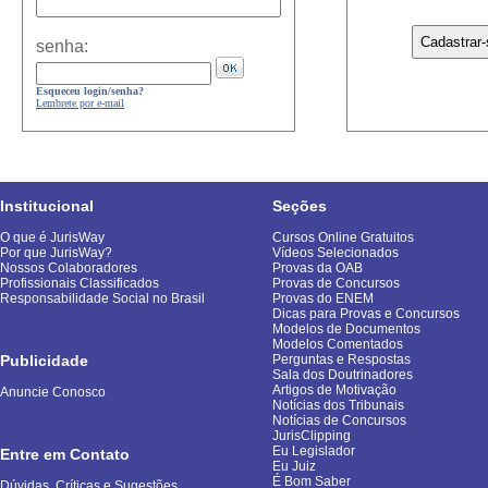
senha:
Esqueceu login/senha?
Lembrete por e-mail
Institucional
Seções
O que é JurisWay
Cursos Online Gratuitos
Por que JurisWay?
Vídeos Selecionados
Nossos Colaboradores
Provas da OAB
Profissionais Classificados
Provas de Concursos
Responsabilidade Social no Brasil
Provas do ENEM
Dicas para Provas e Concursos
Modelos de Documentos
Modelos Comentados
Publicidade
Perguntas e Respostas
Sala dos Doutrinadores
Artigos de Motivação
Anuncie Conosco
Notícias dos Tribunais
Notícias de Concursos
JurisClipping
Eu Legislador
Entre em Contato
Eu Juiz
É Bom Saber
Dúvidas, Críticas e Sugestões