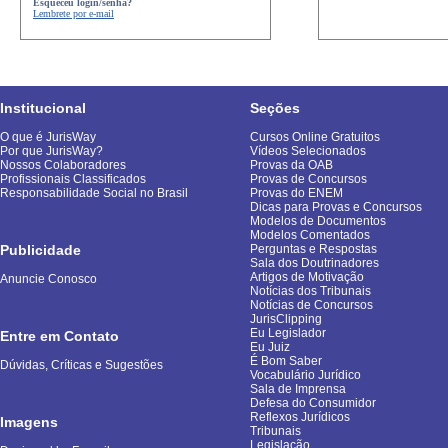
Esqueceu login/senha?
Lembrete por e-mail
Institucional
Seções
O que é JurisWay
Cursos Online Gratuitos
Por que JurisWay?
Vídeos Selecionados
Nossos Colaboradores
Provas da OAB
Profissionais Classificados
Provas de Concursos
Responsabilidade Social no Brasil
Provas do ENEM
Dicas para Provas e Concursos
Modelos de Documentos
Modelos Comentados
Publicidade
Perguntas e Respostas
Sala dos Doutrinadores
Artigos de Motivação
Anuncie Conosco
Notícias dos Tribunais
Notícias de Concursos
JurisClipping
Eu Legislador
Entre em Contato
Eu Juiz
É Bom Saber
Dúvidas, Críticas e Sugestões
Vocabulário Jurídico
Sala de Imprensa
Defesa do Consumidor
Reflexos Jurídicos
Imagens
Tribunais
Legislação