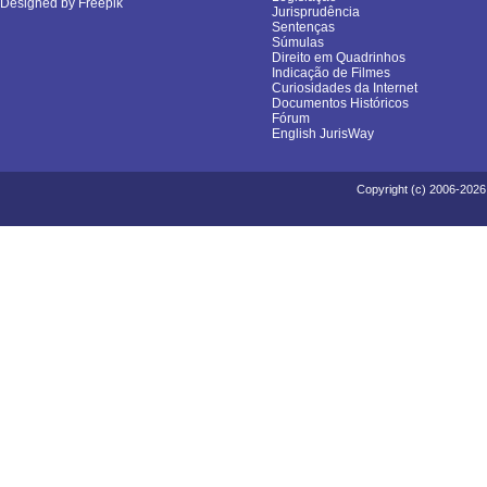
Designed by Freepik
Jurisprudência
Sentenças
Súmulas
Direito em Quadrinhos
Indicação de Filmes
Curiosidades da Internet
Documentos Históricos
Fórum
English JurisWay
Copyright (c) 2006-2026