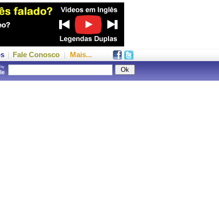
os
Fale Conosco
Mais...
 by
gle