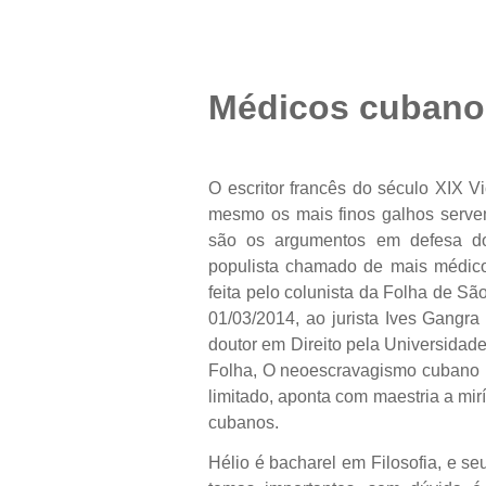
Médicos cubanos 
O escritor francês do século XIX V
mesmo os mais finos galhos servem
são os argumentos em defesa d
populista chamado de mais médicos
feita pelo colunista da Folha de S
01/03/2014, ao jurista Ives Gangr
doutor em Direito pela Universidad
Folha, O neoescravagismo cubano p
limitado, aponta com maestria a mir
cubanos.
Hélio é bacharel em Filosofia, e seu