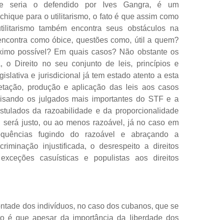
ue seria o defendido por Ives Gangra, é um
hique para o utilitarismo, o fato é que assim como
tilitarismo também encontra seus obstáculos na
 encontra como óbice, questões como, útil a quem?
imo possível? Em quais casos? Não obstante os
a, o Direito no seu conjunto de leis, princípios e
islativa e jurisdicional já tem estado atento a esta
retação, produção e aplicação das leis aos casos
lisando os julgados mais importantes do STF e a
ostulados da razoabilidade e da proporcionalidade
il será justo, ou ao menos razoável, já no caso em
sequências fugindo do razoável e abraçando a
riminação injustificada, o desrespeito a direitos
exceções casuísticas e populistas aos direitos
ontade dos indivíduos, no caso dos cubanos, que se
to é que apesar da importância da liberdade dos