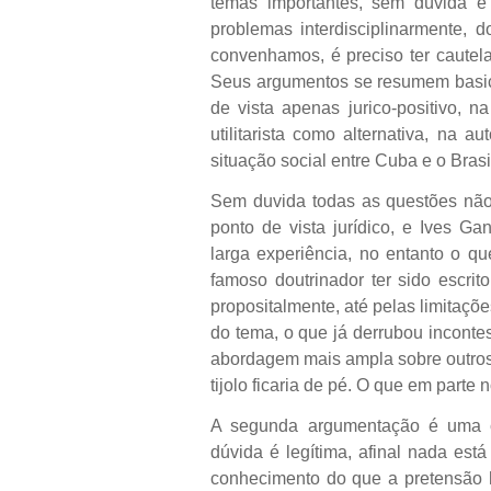
temas importantes, sem dúvida é
problemas interdisciplinarmente, d
convenhamos, é preciso ter cautela,
Seus argumentos se resumem basic
de vista apenas jurico-positivo, na
utilitarista como alternativa, na 
situação social entre Cuba e o Brasi
Sem duvida todas as questões n
ponto de vista jurídico, e Ives G
larga experiência, no entanto o qu
famoso doutrinador ter sido escrit
propositalmente, até pelas limitaç
do tema, o que já derrubou incontes
abordagem mais ampla sobre outros
tijolo ficaria de pé. O que em parte 
A segunda argumentação é uma cr
dúvida é legítima, afinal nada es
conhecimento do que a pretensão h