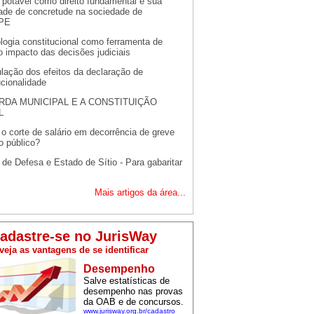
 potável como direito fundamental e sua
ade de concretude na sociedade de
/PE
logia constitucional como ferramenta de
o impacto das decisões judiciais
lação dos efeitos da declaração de
ucionalidade
RDA MUNICIPAL E A CONSTITUIÇÃO
L
 o corte de salário em decorrência de greve
o público?
de Defesa e Estado de Sítio - Para gabaritar
Mais artigos da área...
adastre-se no JurisWay
veja as vantagens de se identificar
Desempenho
Salve estatísticas de
desempenho nas provas
da OAB e de concursos.
www.jurisway.org.br/cadastro