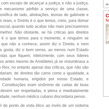
 com escopo de alcançar a justiça, e não a justiça,
Já
um mecanismo pérfido a serviço de uma classe,
losófica de lado, abstrações, teorias de gabinete e
C
 reais, o Direito é o que temos, creio, para domar
Só
 social, quando tudo acabar não mais precisaremos
elhor. Não obstante, se há criticas aos direitos
do, é o que temos para o momento, e ninguém se
 que não a conhece, assim diz o Direito, e nem
o gosta, diz o bom senso, ao menos num Estado
istas que fiquem, infelizmente, com seus líderes
os antes mesmo de Aristóteles já se vislumbrava a
 Rex, no entanto apesar das críticas, que não são
dariam, de direitos tão caros como a igualdade, a
nidade humana, erigidos por nosso Estado, e
 Constituições eram sinônimo de cartas de boas
 devem ser respeitadas, e plena e imediatamente
ealidade, nenhum médico cubano discordaria penso.
el do ponto de vista ético ao invés de um sistema