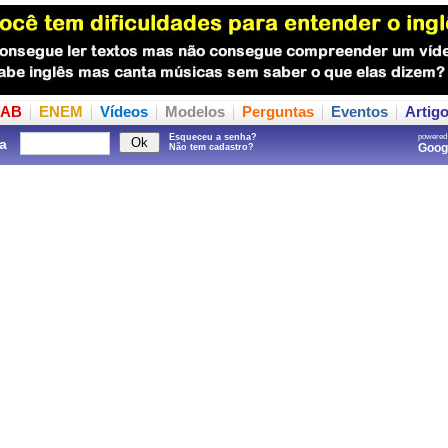
AB
ENEM
Vídeos
Modelos
Perguntas
Eventos
Artig
Esqueceu a senha?
powered
a
Goo
Não tem cadastro?