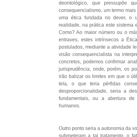
deontológico, que pressupõe q
consequencialismo, um termo mais c
uma ética fundada no dever, o u
realidade, na prática este sistema
Como? Ao maior número ou o máx
entraves, estes intrínsecos a Étic
postulados, mediante a atividade leg
visão consequencialista na interp
concretos, podemos confirmar ana
jurisprudência, onde, porém, os p
irão balizar os limites em que o út
tela, o que teria pérfidas con
desproporcionalidade, seria a desc
fundamentais, ou a abertura de 
humanos.
Outro ponto seria a autonomia da v
submeteram a tal tratamento, o fa