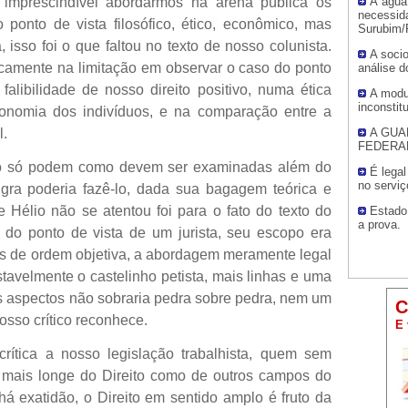
 imprescindível abordarmos na arena pública os
À água
necessid
o ponto de vista filosófico, ético, econômico, mas
Surubim
 isso foi o que faltou no texto de nosso colunista.
A socio
amente na limitação em observar o caso do ponto
análise d
 falibilidade de nosso direito positivo, numa ética
A modu
inconstit
autonomia dos indivíduos, e na comparação entre a
l.
A GUA
FEDERA
ão só podem como devem ser examinadas além do
É legal
no serviç
angra poderia fazê-lo, dada sua bagagem teórica e
e Hélio não se atentou foi para o fato do texto do
Estado 
a prova.
o do ponto de vista de um jurista, seu escopo era
ões de ordem objetiva, a abordagem meramente legal
tavelmente o castelinho petista, mais linhas e uma
 aspectos não sobraria pedra sobre pedra, nem um
C
nosso crítico reconhece.
E 
ítica a nosso legislação trabalhista, quem sem
tá mais longe do Direito como de outros campos do
á exatidão, o Direito em sentido amplo é fruto da