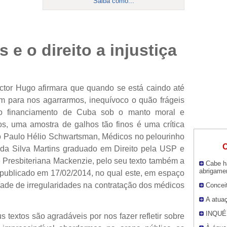
Saiba como...
e o direito a injustiça
ictor Hugo afirmara que quando se está caindo até
 para nos agarrarmos, inequívoco o quão frágeis
o financiamento de Cuba sob o manto moral e
, uma amostra de galhos tão finos é uma crítica
ão Paulo Hélio Schwartsman, Médicos no pelourinho
O
a da Silva Martins graduado em Direito pela USP e
e Presbiteriana Mackenzie, pelo seu texto também a
Cabe h
abrigame
ublicado em 17/02/2014, no qual este, em espaço
íade de irregularidades na contratação dos médicos
Conceit
A atuaç
INQUÉ
s textos são agradáveis por nos fazer refletir sobre