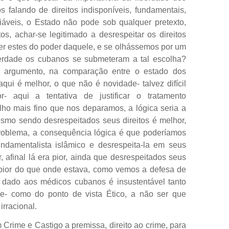
 falando de direitos indisponíveis, fundamentais,
unciáveis, o Estado não pode sob qualquer pretexto,
os, achar-se legitimado a desrespeitar os direitos
er estes do poder daquele, e se olhássemos por um
berdade os cubanos se submeteram a tal escolha?
o argumento, na comparação entre o estado dos
qui é melhor, o que não é novidade- talvez difícil
- aqui a tentativa de justificar o tratamento
lho mais fino que nos deparamos, a lógica seria a
mesmo sendo desrespeitados seus direitos é melhor,
oblema, a consequência lógica é que poderíamos
damentalista islâmico e desrespeita-la em seus
r, afinal lá era pior, ainda que desrespeitados seus
 pior do que onde estava, como vemos a defesa de
dado aos médicos cubanos é insustentável tanto
ce- como do ponto de vista Ético, a não ser que
irracional.
rime e Castigo a premissa, direito ao crime, para