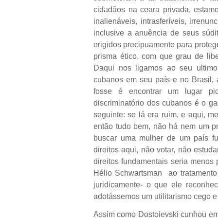
cidadãos na ceara privada, estamos
inalienáveis, intrasferíveis, irren
inclusive a anuência de seus súdit
erigidos precipuamente para proteg
prisma ético, com que grau de li
Daqui nos ligamos ao seu ultim
cubanos em seu país e no Brasil, a
fosse é encontrar um lugar pior
discriminatório dos cubanos é o ga
seguinte: se lá era ruim, e aqui, 
então tudo bem, não há nem um pr
buscar uma mulher de um país fun
direitos aqui, não votar, não estuda
direitos fundamentais seria menos
Hélio Schwartsman ao tratamento 
juridicamente- o que ele reconhe
adotássemos um utilitarismo cego e 
Assim como Dostoievski cunhou em C