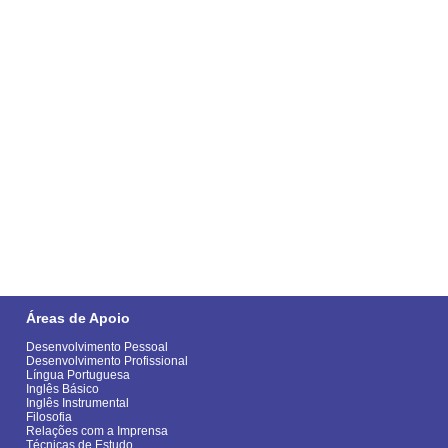
Áreas de Apoio
Desenvolvimento Pessoal
Desenvolvimento Profissional
Língua Portuguesa
Inglês Básico
Inglês Instrumental
Filosofia
Relações com a Imprensa
Técnicas de Estudo