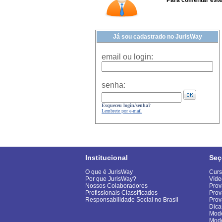
Para comentar este 
Já sou cadastrado no JurisWay
email ou login:
senha:
Esqueceu login/senha?
Lembrete por e-mail
Institucional
Seç
O que é JurisWay
Curs
Por que JurisWay?
Víde
Nossos Colaboradores
Prov
Profissionais Classificados
Prov
Responsabilidade Social no Brasil
Pro
Dica
Mode
Mod