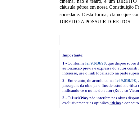
cinema, não é teatro, é um DIRE
cláusula pétrea
em nossa Constituição F
,
sociedade. Desta forma
clamo que com
DIREITO A POSSUIR DIREITOS.
Importante:
1 -
Conforme
lei 9.610/98
, que dispõe sobre d
autorização prévia e expressa do autor constitu
interesse, use o link
localizado na parte super
2 -
Entretanto, de acordo com a
lei 9.610/98
,
passagens da obra para fins de estudo, crítica 
indicando-se o nome do autor (Roberto Victor 
3 -
O
JurisWay
não interfere nas obras dispon
exclusivamente as opiniões,
ideias
e conceito