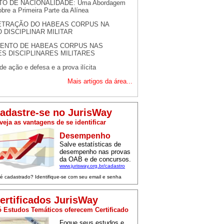
TO DE NACIONALIDADE: Uma Abordagem
obre a Primeira Parte da Alínea
ETRAÇÃO DO HABEAS CORPUS NA
 DISCIPLINAR MILITAR
ENTO DE HABEAS CORPUS NAS
S DISCIPLINARES MILITARES
 de ação e defesa e a prova ilícita
Mais artigos da área...
adastre-se no JurisWay
veja as vantagens de se identificar
Desempenho
Salve estatísticas de
desempenho nas provas
da OAB e de concursos.
www.jurisway.org.br/cadastro
 é cadastrado? Identifique-se com seu email e senha
ertificados JurisWay
 Estudos Temáticos oferecem Certificado
Foque seus estudos e