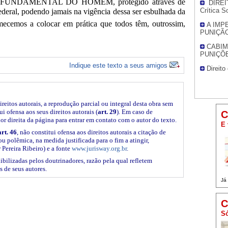
ITO FUNDAMENTAL DO HOMEM, protegido através de
DIREI
Crítica S
ederal
, podendo jamais
na vigência dessa
ser esbulhada da
ecemos a colocar em prática que todos têm, outrossim,
A IMP
PUNIÇÃO
CABIM
PUNIÇÕE
Indique este texto a seus amigos
Direito
ireitos autorais, a reprodução parcial ou integral desta obra sem
i ofensa aos seus direitos autorais (
art. 29
). Em caso de
C
ior direita da página para entrar em contato com o autor do texto.
E 
art. 46
, não constitui ofensa aos direitos autorais a citação de
ou polêmica, na medida justificada para o fim a atingir,
Pereira Ribeiro) e a fonte
www.jurisway.org.br
.
ibilizadas pelos doutrinadores, razão pela qual refletem
s de seus autores.
Já
C
Só