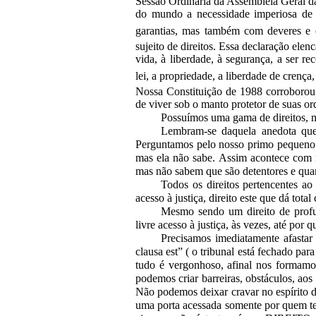
Sessão Ordinária da Assembléia Geral da
do mundo a necessidade imperiosa de
garantias, mas também com deveres e 
sujeito de direitos. Essa declaração ele
vida,
à
liberdade,
à
segurança, a ser re
lei, a propriedade, a liberdade de crença,
Nossa Constituição de 1988 corroborou
de viver sob o manto protetor de suas or
Possuímos uma gama de direitos, 
Lembram-se daquela anedota que 
Perguntamos pelo nosso primo pequeno e
mas ela não sabe. Assim acontece com mu
mas não sabem que são detentores e qua
Todos os direitos pertencentes ao
acesso à justiça, direito este que
dá
total 
Mesmo sendo um direito de profun
livre acesso
à
justiça, às vezes, até por q
Precisamos imediatamente afastar 
clausa est” ( o tribunal está fechado par
tudo é vergonhoso, afinal nos formamo
podemos criar barreiras, obstáculos, aos
Não podemos deixar cravar no espírito 
uma porta acessada somente por quem te