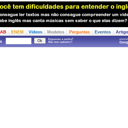
AB
ENEM
Vídeos
Modelos
Perguntas
Eventos
Artig
Esqueceu a senha?
powered
a
Goo
Não tem cadastro?