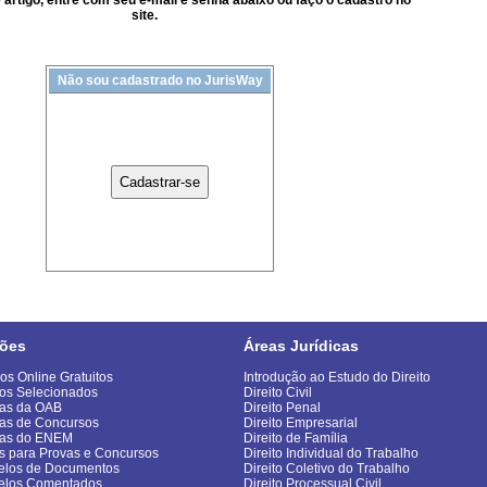
artigo, entre com seu e-mail e senha abaixo ou faço o cadastro no
site.
Não sou cadastrado no JurisWay
ões
Áreas Jurídicas
os Online Gratuitos
Introdução ao Estudo do Direito
os Selecionados
Direito Civil
as da OAB
Direito Penal
as de Concursos
Direito Empresarial
vas do ENEM
Direito de Família
s para Provas e Concursos
Direito Individual do Trabalho
los de Documentos
Direito Coletivo do Trabalho
elos Comentados
Direito Processual Civil