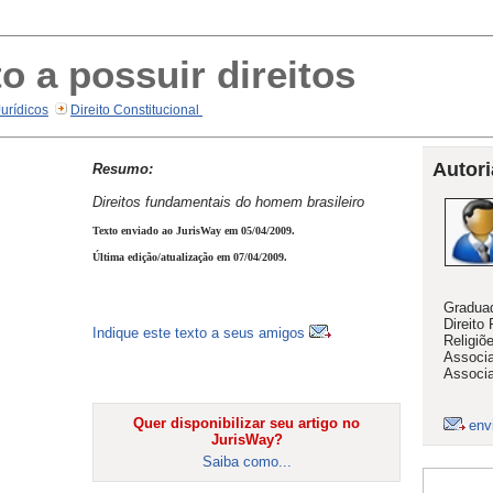
o a possuir direitos
Jurídicos
Direito Constitucional
Autori
Resumo:
Direitos fundamentais do homem brasileiro
Texto enviado ao JurisWay em 05/04/2009.
Última edição/atualização em 07/04/2009.
Graduad
Direito
Indique este texto a seus amigos
Religiõ
Associa
Associa
Quer disponibilizar seu artigo no
env
JurisWay?
Saiba como...