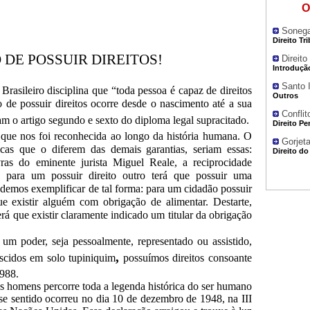
O
Sonega
Direito Tr
 DE POSSUIR DIREITOS!
Direito
Introduçã
Santo 
Brasileiro disciplina que “toda pessoa é capaz de direitos
Outros
o de possuir direitos ocorre desde o nascimento até a sua
Confli
m o artigo segundo e sexto do diploma legal supracitado.
Direito Pe
 que nos foi reconhecida ao longo da história humana. O
Gorjeta
sicas que o diferem das demais garantias, seriam essas:
Direito do
vras do eminente jurista Miguel Reale, a reciprocidade
: para um
possuir
direito outro terá que
possuir
uma
odemos exemplificar de tal forma: para um cidadão possuir
ue existir alguém com obrigação de alimentar. Destarte,
terá que existir claramente indicado um titular da obrigação
 um poder, seja pessoalmente, representado ou assistido,
,
scidos
em solo tupiniquim
possuímos direitos consoante
1988.
os homens percorre toda a legenda histórica do ser humano
se sentido
ocorreu no dia 10 de dezembro de 1948, na III