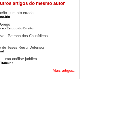
utros artigos do mesmo autor
ção - um ato errado
ibutário
 Grego
o ao Estudo do Direito
Ivo - Patrono dos Causídicos
to de Teses Réu x Defensor
nal
 - uma análise juridica
 Trabalho
Mais artigos...