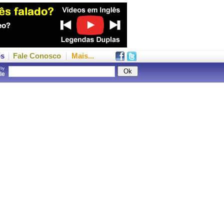
os
Fale Conosco
Mais...
 by
gle