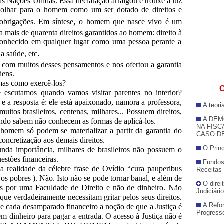
s Nações Unidas. Essa declaração arraigou e trouxe à luz
 olhar para o homem como um ser dotado de direitos e
,
obrigações. Em síntese
o homem que nasce vivo é um
nca mais de quarenta direitos garantidos ao homem: direito
à
conhecido em qualquer lugar como uma pessoa perante a
.
 a saúde, etc
 com muitos desses pensamentos e nos ofertou a garantia
dens.
mas como exercê-los?
O
escutamos quando vamos visitar parentes no interior?
 a resposta é: ele está apaixonado, namora a professora,
A teor
itos brasileiros, centenas, milhares... Possuem direitos,
A DEM
ndo sabem não conhecem as formas de aplicá-los.
NA FISC
 homem só podem se materializar a partir da garantia do
CASO D
concretização aos demais direitos.
O Prin
da importância, milhares de brasileiros não possuem o
uestões financeiras.
Fundos
a realidade da célebre frase de Ovídio “cura pauperibus
Receitas
a os pobres ). Não. Isto não se pode tornar banal, e além de
O direi
s por uma Faculdade de Direito e não de dinheiro. Não
Judiciário
 que verdadeiramente necessitam gritar pelos seus direitos.
A Refor
de cada
desamparado
financeiro a noção de que a Justiça é
Progress
m dinheiro para pagar a entrada. O acesso
à
Justiça não é