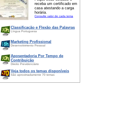
receba um certificado em
casa atestando a carga
horária.
Consulte valor de cada tema
Classificação e Flexão das Palavras
Língua Portuguesa
Marketing Profissional
Desenvolvimento Pessoal
Aposentadoria Por Tempo de
Contribuição
Direito Previdenciário
Veja todos os temas disponíveis
São aproximadamente 70 temas