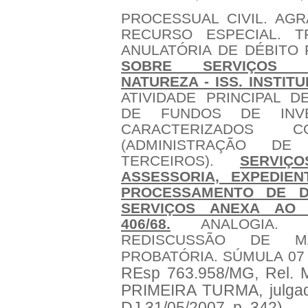
PROCESSUAL CIVIL. AGR
RECURSO ESPECIAL. T
ANULATÓRIA DE DÉBITO
SOBRE SERVIÇOS 
NATUREZA - ISS. INSTIT
ATIVIDADE PRINCIPAL D
DE FUNDOS DE INVE
CARACTERIZADOS 
(ADMINISTRAÇÃO DE
TERCEIROS).
SERVIÇ
ASSESSORIA, EXPEDIE
PROCESSAMENTO DE D
SERVIÇOS ANEXA AO 
406/68.
ANALOGIA. IMP
REDISCUSSÃO DE MA
PROBATÓRIA. SÚMULA 07
REsp 763.958/MG, Rel.
PRIMEIRA TURMA, julgad
DJ 31/05/2007, p. 342)