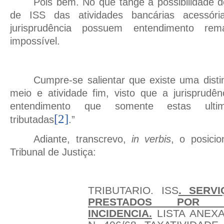
Pois bem. No que tange a possibilidade d
de ISS das atividades bancárias acessóri
jurisprudência possuem entendimento r
impossível.
Cumpre-se salientar que existe uma distin
meio e atividade fim, visto que a jurisprudê
entendimento que somente estas ulti
[2]
tributadas
.”
Adiante, transcrevo,
in verbis
, o posici
Tribunal de Justiça:
TRIBUTARIO. ISS
. SERV
PRESTADOS POR 
INCIDENCIA.
LISTA ANEXA