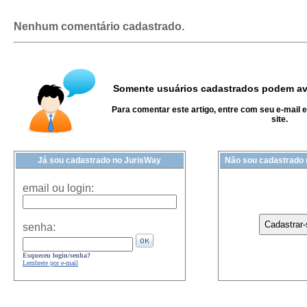
Nenhum comentário cadastrado.
Somente usuários cadastrados podem ava
Para comentar este artigo, entre com seu e-mail 
site.
Já sou cadastrado no JurisWay
Não sou cadastrado
email ou login:
senha:
Esqueceu login/senha?
Lembrete por e-mail