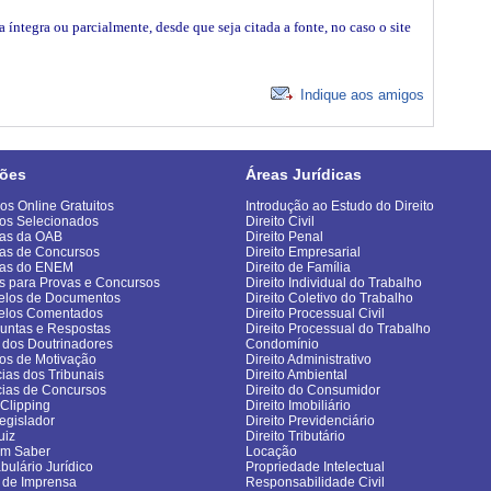
íntegra ou parcialmente, desde que seja citada a fonte, no caso o site
Indique aos amigos
ões
Áreas Jurídicas
os Online Gratuitos
Introdução ao Estudo do Direito
os Selecionados
Direito Civil
as da OAB
Direito Penal
as de Concursos
Direito Empresarial
vas do ENEM
Direito de Família
s para Provas e Concursos
Direito Individual do Trabalho
los de Documentos
Direito Coletivo do Trabalho
elos Comentados
Direito Processual Civil
untas e Respostas
Direito Processual do Trabalho
 dos Doutrinadores
Condomínio
gos de Motivação
Direito Administrativo
cias dos Tribunais
Direito Ambiental
cias de Concursos
Direito do Consumidor
sClipping
Direito Imobiliário
egislador
Direito Previdenciário
uiz
Direito Tributário
om Saber
Locação
bulário Jurídico
Propriedade Intelectual
 de Imprensa
Responsabilidade Civil