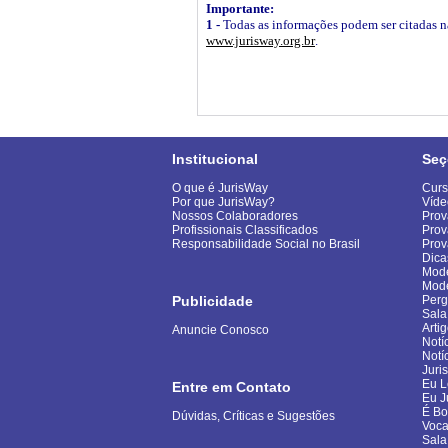
Importante:
1 -
Todas as informações podem ser citadas na 
www.jurisway.org.br
.
Institucional
Seç
O que é JurisWay
Curs
Por que JurisWay?
Víde
Nossos Colaboradores
Prov
Profissionais Classificados
Prov
Responsabilidade Social no Brasil
Pro
Dica
Mode
Mod
Publicidade
Perg
Sala
Arti
Anuncie Conosco
Notí
Notí
Juri
Eu L
Entre em Contato
Eu J
É B
Dúvidas, Críticas e Sugestões
Voca
Sala