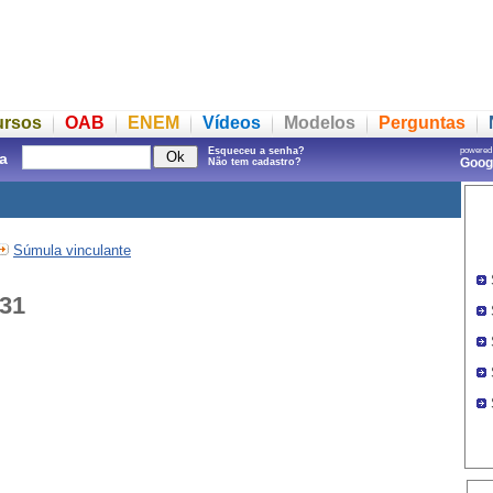
ursos
OAB
ENEM
Vídeos
Modelos
Perguntas
Esqueceu a senha?
powered
a
Goo
Não tem cadastro?
Súmula vinculante
 31