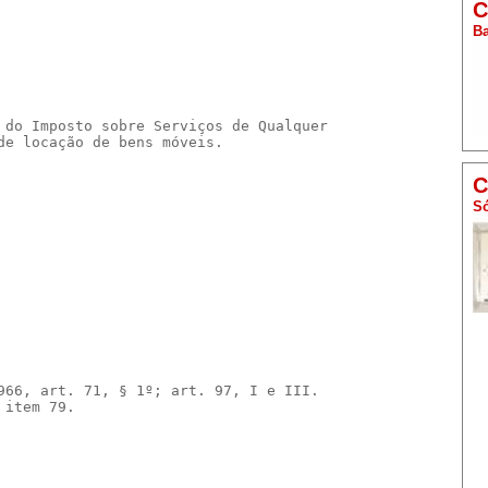
C
Ba
 do Imposto sobre Serviços de Qualquer

de locação de bens móveis.
C
Só
966, art. 71, § 1º; art. 97, I e III.

item 79.
