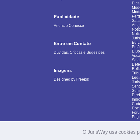
Dica
Mode
Mod
Publicidade
Perg
Sala
Arti
Anuncie Conosco
Notí
Notí
Juri
Eu L
Entre em Contato
Eu J
É B
Dúvidas, Críticas e Sugestões
Voca
Sala
Defe
Refl
Imagens
Trib
Legi
Designed by Freepik
Juri
Sent
Súm
Dire
Indi
Curi
Docu
Fór
Engl
O JurisWay usa cookies p