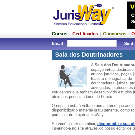
Cursos
Certificados
Concursos
O
Email
Senh
Sala dos Doutrinadores
A
Sala dos Doutrinador
espaço virtual destinado 
artigos jurídicos, peças j
teses e monografias de
doutrinadores, juízes, pr
advogados, professores 
estudantes que tenham desenvolvido estudos j
úteis aos pesquisadores do Direito.
O espaço estará voltado aos autores que acei
disponibilizar o material gratuitamente, como f
participar do projeto JurisWay.
Se você quiser contribuir,
disponibilize sua o
inserindo-a no site através do nosso editor de t