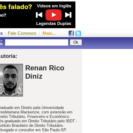
os
Fale Conosco
Mais...
 by
gle
utoria:
Renan Rico
Diniz
raduado em Direito pela Universidade
resbiteriana Mackenzie, com extensão em
ireito Tributário, Financeiro e Econômico.
ós-graduado em Direito Tributário pelo IBDT -
stituto Brasileiro de Direito Tributário.
dvogado e consultor em São Paulo-SP.