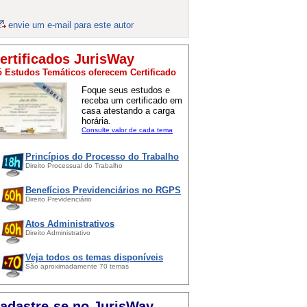
envie um e-mail para este autor
ertificados JurisWay
 Estudos Temáticos oferecem Certificado
Foque seus estudos e
receba um certificado em
casa atestando a carga
horária.
Consulte valor de cada tema
Princípios do Processo do Trabalho
Direito Processual do Trabalho
Benefícios Previdenciários no RGPS
Direito Previdenciário
Atos Administrativos
Direito Administrativo
Veja todos os temas disponíveis
São aproximadamente 70 temas
adastre-se no JurisWay