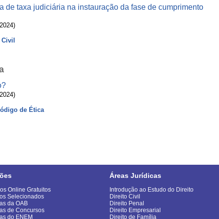
a de taxa judiciária na instauração da fase de cumprimento
/2024)
 Civil
a
o?
/2024)
Código de Ética
ões
Áreas Jurídicas
os Online Gratuitos
Introdução ao Estudo do Direito
os Selecionados
Direito Civil
as da OAB
Direito Penal
as de Concursos
Direito Empresarial
vas do ENEM
Direito de Família