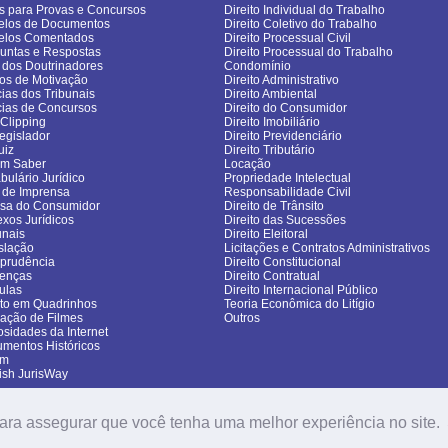
s para Provas e Concursos
Direito Individual do Trabalho
los de Documentos
Direito Coletivo do Trabalho
elos Comentados
Direito Processual Civil
untas e Respostas
Direito Processual do Trabalho
 dos Doutrinadores
Condomínio
gos de Motivação
Direito Administrativo
cias dos Tribunais
Direito Ambiental
cias de Concursos
Direito do Consumidor
sClipping
Direito Imobiliário
egislador
Direito Previdenciário
uiz
Direito Tributário
om Saber
Locação
bulário Jurídico
Propriedade Intelectual
 de Imprensa
Responsabilidade Civil
sa do Consumidor
Direito de Trânsito
exos Jurídicos
Direito das Sucessões
unais
Direito Eleitoral
slação
Licitações e Contratos Administrativos
sprudência
Direito Constitucional
enças
Direito Contratual
ulas
Direito Internacional Público
ito em Quadrinhos
Teoria Econômica do Litígio
cação de Filmes
Outros
osidades da Internet
mentos Históricos
um
ish JurisWay
ara assegurar que você tenha uma melhor experiência no site.
Copyright (c) 2006-2026. JurisWay - Todos os direitos reservados