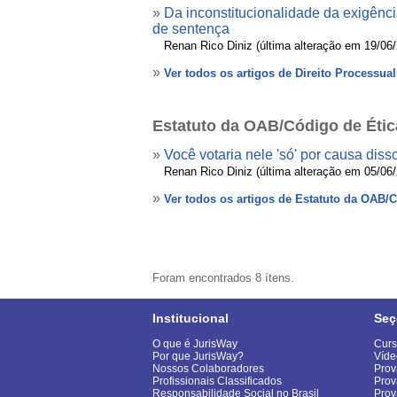
»
Da inconstitucionalidade da exigênci
de sentença
»
Renan Rico Diniz (última alteração em 19/06
»
Ver todos os artigos de Direito Processual
Estatuto da OAB/Código de Étic
»
Você votaria nele 'só' por causa diss
»
Renan Rico Diniz (última alteração em 05/06
»
Ver todos os artigos de Estatuto da OAB/
Foram encontrados 8 ítens.
Institucional
Seç
O que é JurisWay
Curs
Por que JurisWay?
Víde
Nossos Colaboradores
Prov
Profissionais Classificados
Prov
Responsabilidade Social no Brasil
Pro