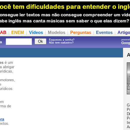
AB
ENEM
Vídeos
Modelos
Perguntas
Eventos
Artig
Esqueceu a senha?
powered
a
Goo
Não tem cadastro?
A
es
é um
a abrigar
urídicas,
omotores,
e
urídicos
tem
G
orma de
P
D
P
bra
In
extos.
A