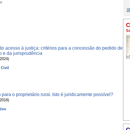
er
C
Só
o acesso à justiça: critérios para a concessão do pedido de
ão e da jurisprudência
/2024)
 Civil
para o proprietário rural. Isto é juridicamente possível?
/2018)
tivo
C