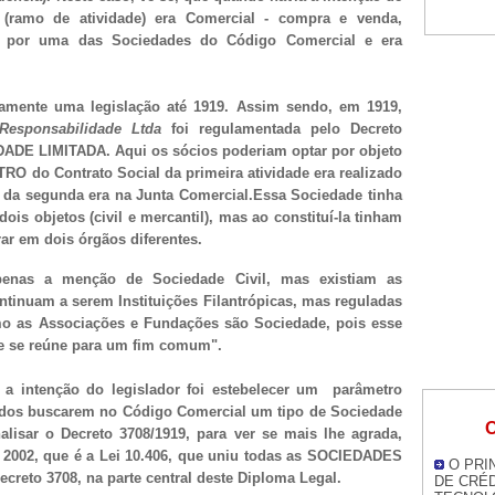
 (ramo de atividade) era Comercial - compra e venda,
-se por uma das Sociedades do Código Comercial e era
amente uma legislação até 1919. Assim sendo, em 1919,
Responsabilidade Ltda
foi regulamentada pelo Decreto
DADE LIMITADA. Aqui os sócios poderiam optar por objeto
STRO do Contrato Social da primeira atividade era realizado
e da segunda era na Junta Comercial.Essa Sociedade tinha
ois objetos (civil e mercantil), mas ao constituí-la tinham
rar em dois órgãos diferentes.
penas a menção de Sociedade Civil, mas existiam as
tinuam a serem Instituições Filantrópicas, mas reguladas
mo as Associações e Fundações são Sociedade, pois esse
e se reúne para um fim comum".
s a intenção do legislador foi estebelecer um parâmetro
sados buscarem no Código Comercial um tipo de Sociedade
O
lisar o Decreto 3708/1919, para ver se mais lhe agrada,
 2002, que é a Lei 10.406, que uniu todas as SOCIEDADES
O PRI
creto 3708, na parte central deste Diploma Legal.
DE CRÉ