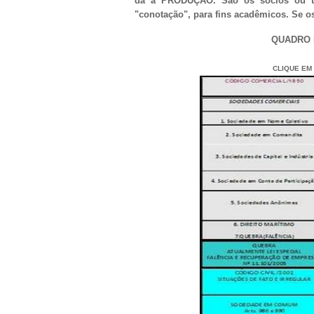
dá a PRODUÇÃO. São os sócios ou te
"conotação", para fins acadêmicos. Se
QUADRO 
CLIQUE EM