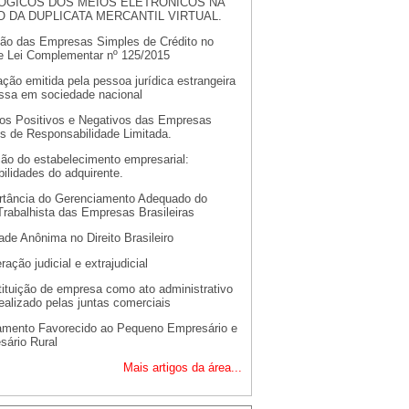
ÓGICOS DOS MEIOS ELETRÔNICOS NA
 DA DUPLICATA MERCANTIL VIRTUAL.
ção das Empresas Simples de Crédito no
de Lei Complementar nº 125/2015
ção emitida pela pessoa jurídica estrangeira
essa em sociedade nacional
os Positivos e Negativos das Empresas
is de Responsabilidade Limitada.
ção do estabelecimento empresarial:
ilidades do adquirente.
rtância do Gerenciamento Adequado do
rabalhista das Empresas Brasileiras
de Anônima no Direito Brasileiro
ação judicial e extrajudicial
tituição de empresa como ato administrativo
ealizado pelas juntas comerciais
amento Favorecido ao Pequeno Empresário e
sário Rural
Mais artigos da área...