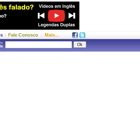
os
Fale Conosco
Mais...
 by
gle