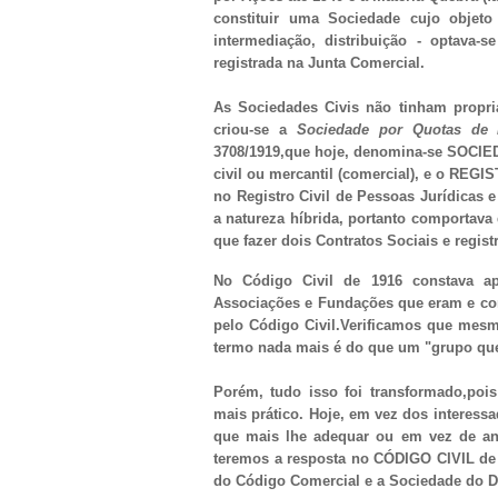
constituir uma Sociedade cujo objeto
intermediação, distribuição - optava
registrada na Junta Comercial.
As Sociedades Civis não tinham propri
criou-se a
Sociedade por Quotas de 
3708/1919,que hoje, denomina-se SOCIE
civil ou mercantil (comercial), e o REGI
no Registro Civil de Pessoas Jurídicas 
a natureza híbrida, portanto comportava d
que fazer dois Contratos Sociais e regist
No Código Civil de 1916 constava a
Associações e Fundações que eram e con
pelo Código Civil.Verificamos que mes
termo nada mais é do que um "grupo qu
Porém, tudo isso foi transformado,poi
mais prático. Hoje, em vez dos interes
que mais lhe adequar ou em vez de ana
teremos a resposta no CÓDIGO CIVIL de
do Código Comercial e a Sociedade do De