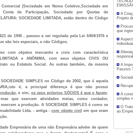
TECNOL
EMISSÃO
 Comercial (Sociedade em Nome Coletivo,Sociedade em
Conta de Participação, Sociedade por Quotas de
A Cria
CLATURA: SOCIEDADE LIMITADA, estão dentro do Código
Projeto 
Procura
que ingr
21 de 1940 , passou a ser regulada pela Lei 6404/1976 e
Aspect
e são leis especiais, e não Códigos.
Individua
Aliena
s com objetos mercantis e civis com característica
responsab
 LIMITADA e ANÔNIMA, com seus objetos CIVIS OU
ato ou Estatuto Social. As outras também, da mesma
A Impo
Passivo T
Socieda
a SOCIEDADE SIMPLES no Código de 2002, que é aquela
Recuper
RIA,isto é, a principal diferença é que não possui
produção
, e sim,
os seus próprios SÓCIOS é que o fazem
.
A cons
simples r
, mas que exercem atividades meias, como contador,
ue exercem a produção. A SOCIEDADE SIMPLES é como se
O Trat
sabilidade Ltda. - antiga -
com objeto civil
em que eram
ao Empre
ção.
edade Empresária de uma não Empresária advém de quem