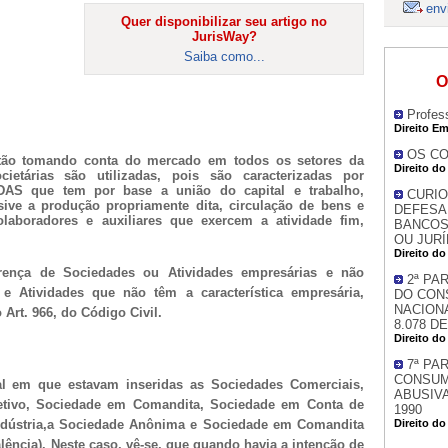
env
Quer disponibilizar seu artigo no
JurisWay?
Saiba como...
O
Profes
Direito Em
OS CO
tão tomando conta do mercado em todos os setores da
Direito d
ietárias são utilizadas, pois são caracterizadas por
 que tem por base a união do capital e trabalho,
CURIO
sive a produção propriamente dita, circulação de bens e
DEFESA
laboradores e auxiliares que exercem a atividade fim,
BANCOS
OU JURÍ
Direito d
erença de Sociedades ou Atividades empresárias e não
2ª PA
e Atividades que não têm a característica empresária,
DO CON
NACIONA
Art. 966, do Código Civil.
8.078 D
Direito d
7ª PA
CONSUM
l em que estavam inseridas as Sociedades Comerciais,
ABUSIVA
ivo, Sociedade em Comandita, Sociedade em Conta de
1990
 Indústria,a Sociedade Anônima e Sociedade em Comandita
Direito d
alência). Neste caso, vê-se, que quando havia a intenção de