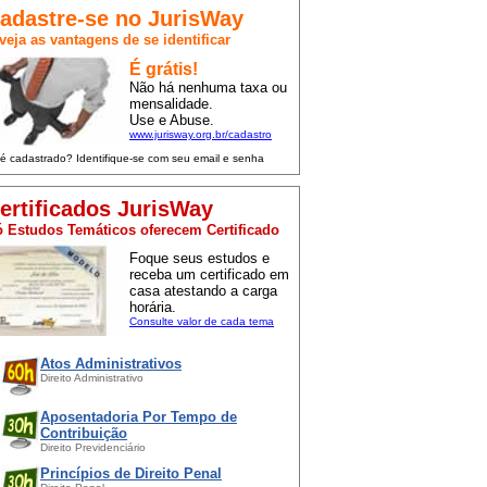
adastre-se no JurisWay
veja as vantagens de se identificar
É grátis!
Não há nenhuma taxa ou
mensalidade.
Use e Abuse.
www.jurisway.org.br/cadastro
 é cadastrado? Identifique-se com seu email e senha
ertificados JurisWay
 Estudos Temáticos oferecem Certificado
Foque seus estudos e
receba um certificado em
casa atestando a carga
horária.
Consulte valor de cada tema
Atos Administrativos
Direito Administrativo
Aposentadoria Por Tempo de
Contribuição
Direito Previdenciário
Princípios de Direito Penal