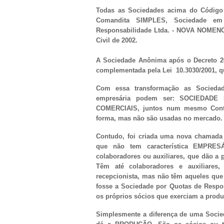
Todas as Sociedades acima do Código
Comandita SIMPLES, Sociedade em 
Responsabilidade Ltda. - NOVA NOMEN
Civil de 2002.
A Sociedade Anônima após o Decreto 26
complementada pela Lei 10.3030/2001, qu
Com essa transformação as Sociedade
empresária podem ser: SOCIEDADE
COMERCIAIS, juntos num mesmo Contr
forma, mas não são usadas no mercado.
Contudo, foi criada uma nova chamad
que não tem característica EMPRESÁ
colaboradores ou auxiliares, que dão a
Têm até colaboradores e auxiliares
recepcionista, mas não têm aqueles q
fosse a Sociedade por Quotas de Respon
os próprios sócios que exerciam a produ
Simplesmente a diferença de uma Soci