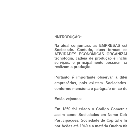
*INTRODUÇÃO*
Na atual conjuntura, as EMPRESAS es
Sociedade. Contudo, duas formas soc
ATIVIDADES ECONÔMICAS ORGANIZADAS
tecnologia, cadeia de produção e inclu
serviços, e principalmente possuem co
realizam a produção.
Portanto é importante observar a dif
empresárias, pois existem Sociedades 
conforme menciona o parágrafo único do 
Então vejamos:
Em 1850 foi criado o Código Comercia
assim como Sociedades em Nome Colet
Participações, Sociedade de Capital e
por Ações até 1940 e a matéria Quebra (f