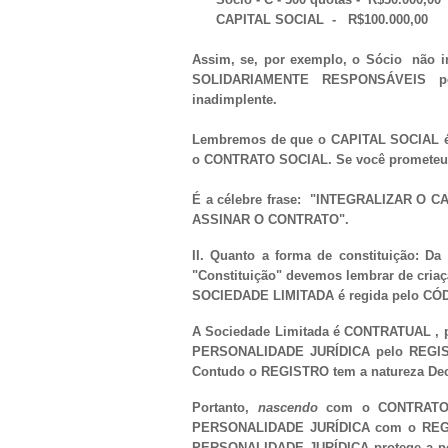
CAPITAL SOCIAL - R$100.000,00
Assim, se, por exemplo, o Sócio não int
SOLIDARIAMENTE RESPONSÁVEIS pela
inadimplente.
Lembremos de que o CAPITAL SOCIAL
o CONTRATO SOCIAL. Se você prometeu 
É a célebre frase: "INTEGRALIZAR O 
ASSINAR O CONTRATO".
II. Quanto a forma de constituição: D
"Constituição" devemos lembrar de cria
SOCIEDADE LIMITADA é regida pelo CÓD
A Sociedade Limitada é CONTRATUAL , p
PERSONALIDADE JURÍDICA pelo REGI
Contudo o REGISTRO tem a natureza Decl
Portanto,
nascendo
com o CONTRATO S
PERSONALIDADE JURÍDICA com o REGI
PERSONALIDADE JURÍDICA protege a pes