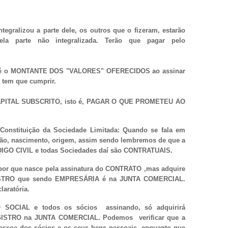
egralizou a parte dele, os outros que o fizeram, estarão
 parte não integralizada. Terão que pagar pelo
 é o MONTANTE DOS "VALORES" OFERECIDOS ao assinar
tem que cumprir.
CAPITAL SUBSCRITO, isto é, PAGAR O QUE PROMETEU AO
a Constituição da Sociedade Limitada: Quando se fala em
ção, nascimento, origem, assim sendo lembremos de que a
IGO CIVIL e todas Sociedades daí são CONTRATUAIS.
or que nasce pela assinatura do CONTRATO ,mas adquire
STRO que sendo EMPRESÁRIA é na JUNTA COMERCIAL.
aratória.
OCIAL e todos os sócios assinando, só adquirirá
STRO na JUNTA COMERCIAL. Podemos verificar que a
soa dos sócios e os seus bens pessoais, enquanto que