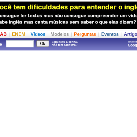
AB
ENEM
Vídeos
Modelos
Perguntas
Eventos
Artig
Esqueceu a senha?
powered
a
Goo
Não tem cadastro?