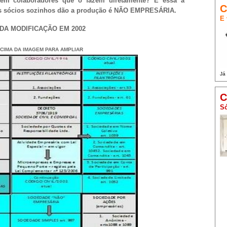
m colaboradores que o fazem diretamente? É essa a
C
 os sócios sozinhos dão a produção é NÃO EMPRESÁRIA.
E 
DA MODIFICAÇÃO EM 2002
 CIMA DA IMAGEM PARA AMPLIAR
Já
C
Só