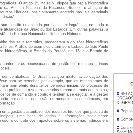
ográficas. O artigo 1º, inciso V, dispõe que bacia hidrográfica
ção da Política Nacional de Recursos Hídricos e atuação do
ursos Hídricos, posicionamento adotado nas leis estaduais
hídricos".
 sua gestão organizada por bacias hidrográficas em todo o
 de titularidade da União ou dos Estados. Em outras palavras, a
estão da Política Nacional de Recursos Hídricos.
bito dos seus territórios, procederam a divisões hidrográficas
critérios. A título de exemplos citam-se o Estado de São Paulo
ão hidrográficas, o Estado do Paraná, em 15, e o Estado de
 a conformar as necessidades de gestão dos recursos hídricos
locais.
 ser combatidas. O Brasil avançou muito na aplicação dos
 how
para se perceber, por exemplo, que os mecanismos de
O
entam bom efeito durante os períodos iniciais do processo de
ue os problemas a serem atacados tornam-se mais complexos,
RELAÇ
eitos de comando e controle tendem a se esgotar, e a gestão
ÓRGÃOS
icação mais difícil, como são os mecanismos econômicos, em
DEGRAD
formação.
Popula
 uma gestão sustentável dos recursos hídricos que precisa de
incipais: uma base de dados e informações socialmente
Compen
de uso, o controle dos impactos sobre os sistemas hídricos e o
Consid
Sobre Mu