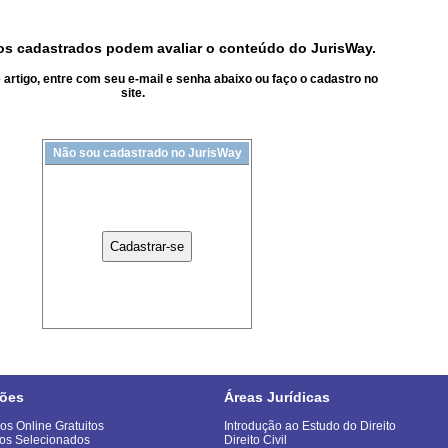
s cadastrados podem avaliar o conteúdo do JurisWay.
artigo, entre com seu e-mail e senha abaixo ou faço o cadastro no
site.
Não sou cadastrado no JurisWay
ões
Áreas Jurídicas
os Online Gratuitos
Introdução ao Estudo do Direito
os Selecionados
Direito Civil