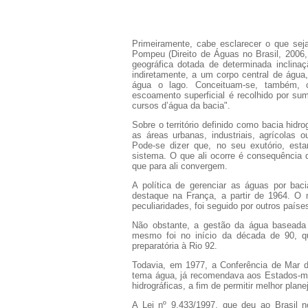
Primeiramente, cabe esclarecer o que sej
Pompeu (Direito de Águas no Brasil, 2006,
geográfica dotada de determinada inclina
indiretamente, a um corpo central de águ
água o lago. Conceituam-se, também, 
escoamento superficial é recolhido por sum
cursos d’água da bacia".
Sobre o território definido como bacia hid
as áreas urbanas, industriais, agrícolas 
Pode-se dizer que, no seu exutório, es
sistema. O que ali ocorre é consequência 
que para ali convergem.
A política de gerenciar as águas por baci
destaque na França, a partir de 1964. O 
peculiaridades, foi seguido por outros países
Não obstante, a gestão da água baseada no
mesmo foi no início da década de 90, q
preparatória à Rio 92.
Todavia, em 1977, a Conferência de Mar d
tema água, já recomendava aos Estados-me
hidrográficas, a fim de permitir melhor plan
A Lei nº 9.433/1997, que deu ao Brasil n