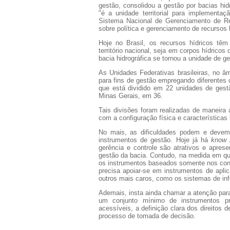
gestão, consolidou a gestão por bacias hidr
"é a unidade territorial para implementa
Sistema Nacional de Gerenciamento de Rec
sobre política e gerenciamento de recursos 
Hoje no Brasil, os recursos hídricos têm
território nacional, seja em corpos hídricos
bacia hidrográfica se tornou a unidade de g
As Unidades Federativas brasileiras, no âm
para fins de gestão empregando diferentes 
que está dividido em 22 unidades de gest
Minas Gerais, em 36.
Tais divisões foram realizadas de maneira
com a configuração física e características 
No mais, as dificuldades podem e devem
instrumentos de gestão. Hoje já há
know
gerência e controle são atrativos e apres
gestão da bacia. Contudo, na medida em q
os instrumentos baseados somente nos conc
precisa apoiar-se em instrumentos de apl
outros mais caros, como os sistemas de in
Ademais, insta ainda chamar a atenção para
um conjunto mínimo de instrumentos pr
acessíveis, a definição clara dos direitos 
processo de tomada de decisão.