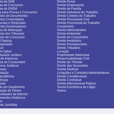
as da OAB
Direito Penal
as de Concursos
Direito Empresarial
vas do ENEM
Direito de Família
s para Provas e Concursos
Direito Individual do Trabalho
los de Documentos
Direito Coletivo do Trabalho
elos Comentados
Direito Processual Civil
untas e Respostas
Direito Processual do Trabalho
 dos Doutrinadores
Condomínio
gos de Motivação
Direito Administrativo
cias dos Tribunais
Direito Ambiental
cias de Concursos
Direito do Consumidor
sClipping
Direito Imobiliário
egislador
Direito Previdenciário
uiz
Direito Tributário
om Saber
Locação
bulário Jurídico
Propriedade Intelectual
 de Imprensa
Responsabilidade Civil
sa do Consumidor
Direito de Trânsito
exos Jurídicos
Direito das Sucessões
unais
Direito Eleitoral
slação
Licitações e Contratos Administrativos
sprudência
Direito Constitucional
enças
Direito Contratual
ulas
Direito Internacional Público
ito em Quadrinhos
Teoria Econômica do Litígio
cação de Filmes
Outros
osidades da Internet
mentos Históricos
um
ish JurisWay