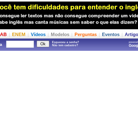
AB
ENEM
Vídeos
Modelos
Perguntas
Eventos
Artig
Esqueceu a senha?
powered
a
Goo
Não tem cadastro?