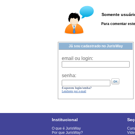
Somente usuário
Para comentar este 
Já sou cadastrado no JurisWay
email ou login:
senha:
Esqueceu login/senha?
Lembrete por e-mail
Institucional
Seç
O que é JurisWay
Curs
Por que JurisWay?
Víde