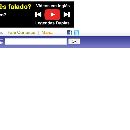
os
Fale Conosco
Mais...
 by
gle