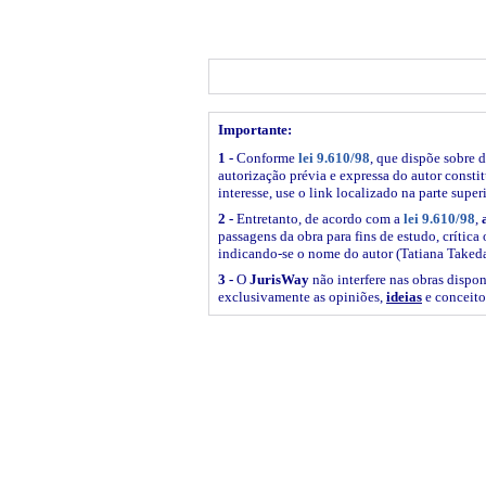
Importante:
1 -
Conforme
lei 9.610/98
, que dispõe sobre d
autorização prévia e expressa do autor constitu
interesse, use o link
localizado na parte super
2 -
Entretanto, de acordo com a
lei 9.610/98
,
passagens da obra para fins de estudo, crítica 
indicando-se o nome do autor (Tatiana Takeda
3 -
O
JurisWay
não interfere nas obras dispon
exclusivamente as opiniões,
ideias
e conceito