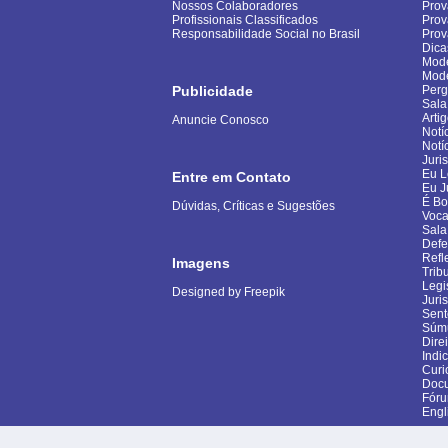
Nossos Colaboradores
Prov
Profissionais Classificados
Prov
Responsabilidade Social no Brasil
Pro
Dica
Mode
Mod
Publicidade
Perg
Sala
Arti
Anuncie Conosco
Notí
Notí
Juri
Eu L
Entre em Contato
Eu J
É B
Dúvidas, Críticas e Sugestões
Voca
Sala
Defe
Refl
Imagens
Trib
Legi
Designed by Freepik
Juri
Sent
Súm
Dire
Indi
Curi
Docu
Fór
Engl