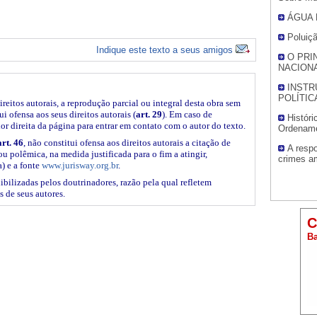
ÁGUA
Poluiç
Indique este texto a seus amigos
O PRI
NACION
INSTR
POLÍTIC
ireitos autorais, a reprodução parcial ou integral desta obra sem
i ofensa aos seus direitos autorais (
art. 29
). Em caso de
Histór
ior direita da página para entrar em contato com o autor do texto.
Ordenamen
art. 46
, não constitui ofensa aos direitos autorais a citação de
A respo
ou polêmica, na medida justificada para o fim a atingir,
crimes a
) e a fonte
www.jurisway.org.br
.
ibilizadas pelos doutrinadores, razão pela qual refletem
s de seus autores.
C
Ba