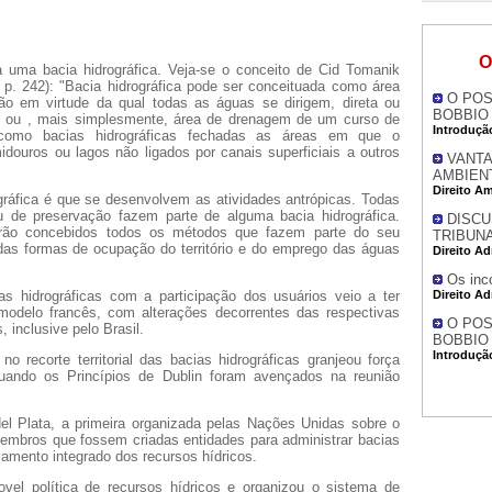
O
a uma bacia hidrográfica. Veja-se o conceito de Cid Tomanik
 p. 242): "Bacia hidrográfica pode ser conceituada como área
O POS
ção em virtude da qual todas as águas se dirigem, direta ou
BOBBIO -
a, ou , mais simplesmente, área de drenagem de um curso de
Introduçã
como bacias hidrográficas fechadas as áreas em que o
idouros ou lagos não ligados por canais superficiais a outros
VANTA
AMBIEN
Direito A
rográfica é que se desenvolvem as atividades antrópicas. Todas
ou de preservação fazem parte de alguma bacia hidrográfica.
DISCU
tarão concebidos todos os métodos que fazem parte do seu
TRIBUN
das formas de ocupação do território e do emprego das águas
Direito Ad
Os inc
as hidrográficas com a participação dos usuários veio a ter
Direito Ad
modelo francês, com alterações decorrentes das respectivas
O POS
, inclusive pelo Brasil.
BOBBIO -
Introduçã
 recorte territorial das bacias hidrográficas granjeou força
uando os Princípios de Dublin foram avençados na reunião
el Plata, a primeira organizada pelas Nações Unidas sobre o
mbros que fossem criadas entidades para administrar bacias
ejamento integrado dos recursos hídricos.
ovel política de recursos hídricos e organizou o sistema de