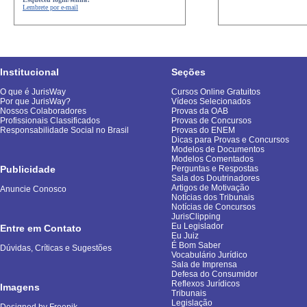
Lembrete por e-mail
Institucional
Seções
O que é JurisWay
Cursos Online Gratuitos
Por que JurisWay?
Vídeos Selecionados
Nossos Colaboradores
Provas da OAB
Profissionais Classificados
Provas de Concursos
Responsabilidade Social no Brasil
Provas do ENEM
Dicas para Provas e Concursos
Modelos de Documentos
Modelos Comentados
Publicidade
Perguntas e Respostas
Sala dos Doutrinadores
Artigos de Motivação
Anuncie Conosco
Notícias dos Tribunais
Notícias de Concursos
JurisClipping
Eu Legislador
Entre em Contato
Eu Juiz
É Bom Saber
Dúvidas, Críticas e Sugestões
Vocabulário Jurídico
Sala de Imprensa
Defesa do Consumidor
Reflexos Jurídicos
Imagens
Tribunais
Legislação
Designed by Freepik