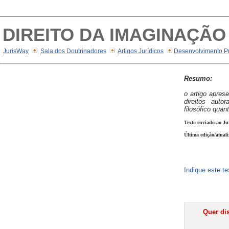
DIREITO DA IMAGINAÇÃO
JurisWay
Sala dos Doutrinadores
Artigos Jurídicos
Desenvolvimento Pr
Resumo:
o artigo apres
direitos auto
filosófico quan
Texto enviado ao Ju
Última edição/atuali
Indique este t
Quer dis