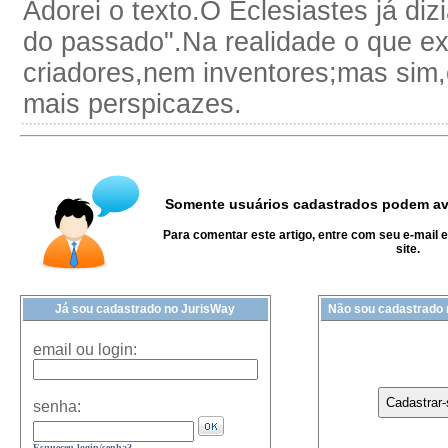
Adorei o texto.O Eclesiastes já diz
do passado".Na realidade o que ex
criadores,nem inventores;mas sim
mais perspicazes.
Somente usuários cadastrados podem ava
Para comentar este artigo, entre com seu e-mail 
site.
Já sou cadastrado no JurisWay
Não sou cadastrado
email ou login:
senha:
Esqueceu login/senha?