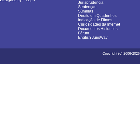
Jurisprudência
Sentenças
Súmulas
Direito em Quadrinhos
Indicação de Filmes
Curiosidades da Internet
Documentos Históricos
Fórum
English JurisWay
Copyright (c) 2006-2026