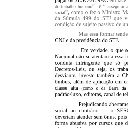
pagar os SESC-SENAC
em face 
”
e “
do trabalho humano
assegurar 
”,
como o fez o Ministro Ma
social
da Súmula 499 do STJ que vem
condição de sujeito passivo de uma
Mas essa formar tende
CNJ e da presidência do STJ.
Em verdade, o que s
Nacional não se atentam a essa
conduta infringente que só pre
Decretos-Leis, ou seja, os tra
desviante, investe também a 
ônibus, além de aplicação em e
classe alta
(como o da Barra da T
padrão/luxo, editoras, canal de te
Prejudicando abertam
social ao contrário — o SE
deveriam atender sem ônus, pois 
forma abusiva por cursos que d