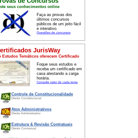
rovas de Concursos
ste seus conhecimentos online
Faça as provas dos
últimos concursos
públicos de um jeito fácil
e interativo.
Questões de concursos
ertificados JurisWay
 Estudos Temáticos oferecem Certificado
Foque seus estudos e
receba um certificado em
casa atestando a carga
horária.
Consulte valor de cada tema
Controle de Constitucionalidade
Direito Constitucional
Atos Administrativos
Direito Administrativo
Estrutura & Revisão Contratuais
Direito Contratual