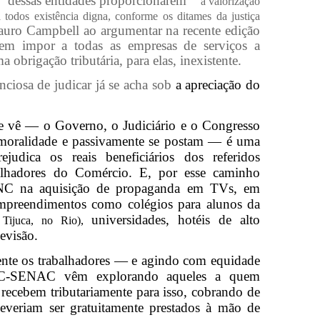
“ dessas entidades proporcionarem
“
a valorização
a todos existência digna, conforme os ditames da justiça
uro Campbell ao argumentar na recente edição
 impor a todas as empresas de serviços a
 obrigação tributária, para elas, inexistente.
nciosa de judicar já se acha sob
a apreciação do
e vê — o Governo, o Judiciário e o Congresso
 imoralidade e passivamente se postam — é uma
judica os reais beneficiários dos referidos
balhadores do Comércio. E, por esse caminho
CNC na aquisição de propaganda em TVs, em
mpreendimentos como colégios para alunos da
universidades, hotéis de alto
ijuca, no Rio),
levisão.
ente os trabalhadores — e agindo com equidade
SC-SENAC vêm explorando aqueles a quem
recebem tributariamente para isso, cobrando de
everiam ser gratuitamente prestados à mão de