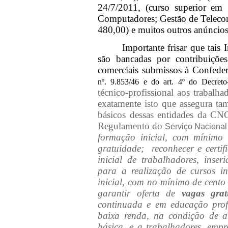
24/7/2011, (curso superior em 
Computadores; Gestão de Telecom
480,00) e muitos outros anúncios
Importante frisar que tais 
são bancadas por contribuiçõ
comerciais submissos à Confed
nº. 9.853/46 e do
art
. 4º do Decreto
técnico-profissional aos trabalha
exatamente isto que assegura ta
básicos dessas entidades da C
Regulamento do
Serviço Naciona
formação inicial, com mínimo
gratuidade; reconhecer e certif
inicial de trabalhadores, inse
para a realização de cursos i
inicial, com no mínimo de cento
garantir oferta de
vagas gratu
continuada e em educação profi
baixa renda, na condição de a
básica, e a trabalhadores, em