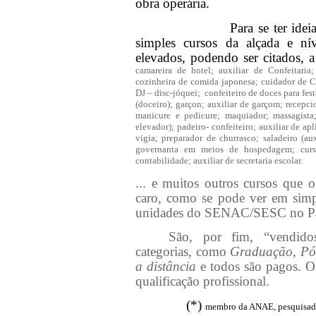
obra operária.
Para se ter ide
simples cursos da alçada e ní
elevados, podendo ser citados, 
camareira de hotel; auxiliar de Confeitaria
cozinheira de comida japonesa; cuidador de Cr
DJ – disc-jóquei;
confeiteiro de doces para fes
(doceiro); garçon; auxiliar de garçom; recepci
manicure e pedicure; maquiador; massagist
elevador); padeiro- confeiteiro; auxiliar de ap
vigia; preparador de churrasco; saladeiro (au
governanta em meios de hospedagem; curso 
contabilidade; auxiliar de secretaria escolar.
... e muitos outros cursos que o
caro, como se pode ver em simp
unidades do SENAC/SESC no P
São, por fim, “vendidos
categorias, como
Graduação, Pós 
a distância
e todos são pagos. Os
qualificação profissional.
(*)
membro da ANAE, pesquisad