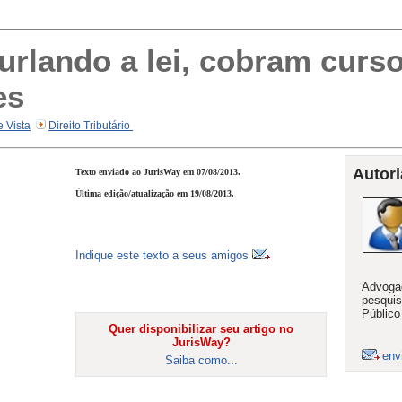
lando a lei, cobram curso
es
e Vista
Direito Tributário
Autori
Texto enviado ao JurisWay em 07/08/2013.
Última edição/atualização em 19/08/2013.
Indique este texto a seus amigos
Advogad
pesquis
Público
Quer disponibilizar seu artigo no
JurisWay?
env
Saiba como...