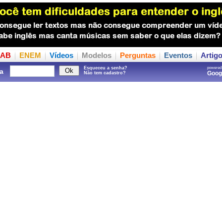
AB
ENEM
Vídeos
Modelos
Perguntas
Eventos
Artig
Esqueceu a senha?
powered
a
Goo
Não tem cadastro?