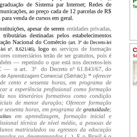
P
graduação de Sistema par Internet; Redes de
Te
unicações, ao preço cada de 12 parcelas de R$
 para venda de cursos em geral.
Instituições, apesar de serem
entidades privadas,
es
tributárias
destinadas pelos estabelecimentos
eração Nacional do Comércio
(
art. 3º do Decreto-lei
logo o
s serviços de formação
-lei nº. 8.621/46),
C
dores comerciários terão de ser gratuitos, pois é
Só
mbém — repetindo o que está nos decretos-leis
NC —
o art.
3º
do Decreto nº 61.843/67, do
(
Senac)
: “
oferecer
l de Aprendizagem Comercial
 de cento e sessenta horas, em programa de
icar a experiência profissional como formação
rida nos itinerários formativos como condição
niciais de menor duração; Oferecer formação
 e sessenta horas, em programa de
gratuidade
;
itas
em aprendizagem, formação inicial e
ssional técnica de nível médio, a pessoas de
lunos matriculados ou egressos da educação
pregados ou desempregados
(...). E o Brasil é o