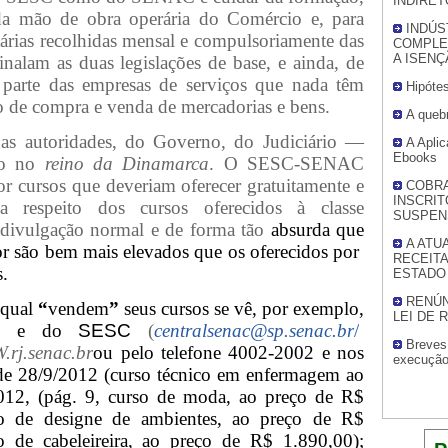
INDIRET
da mão de obra operária do Comércio e, para
INDÚS
tárias recolhidas mensal e compulsoriamente das
COMPLE
A ISEN
nalam as duas legislações de base, e ainda, de
 parte das empresas de serviços que nada têm
Hipótes
de compra e venda de mercadorias e bens.
A quebr
s autoridades, do Governo, do Judiciário —
A Apli
Ebooks
nho no
reino da Dinamarca
. O SESC-SENAC
r cursos que deveriam oferecer gratuitamente e
COBRA
INSCRIT
 a respeito dos cursos oferecidos à classe
SUSPEN
divulgação normal e de forma tão
absurda que
A ATU
or são bem mais elevados que os oferecidos por
RECEIT
s.
ESTADO 
RENÚN
a qual
“
vendem
”
seus cursos se vê, por exemplo,
LEI DE 
e do
SESC
(
centralsenac@sp.senac.br
/
Breves 
rj.senac.br
ou pelo telefone 4002-2002 e nos
execução 
e 28/9/2012 (curso técnico em enfermagem ao
012, (pág. 9, curso de moda, ao preço de R$
so de designe de ambientes, ao preço de R$
o de cabeleireira, ao preço de R$ 1.890,00);