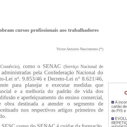
 cobram cursos profissionais aos trabalhadores
Victor Antonio Nascimento (*)
como o SENAC
 Comércio),
(Serviço Nacional de
s administradas pela Confederação Nacional do
o-Lei nº. 9.853/46 e
Decreto-Lei n° 8.621/46,
mente para planejar e executar medidas que
social e a melhoria do padrão de vida dos
O
difusão e aperfeiçoamento do ensino comercial,
A incon
 obra destinada a atender o segmento de
cartão de
ceituado nos respectivos artigos primeiros de
do PIS e
do.
EVOLU
REPETIÇ
do SESC como do SENAC é cuidar da formação,