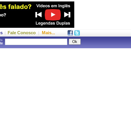
os
Fale Conosco
Mais...
 by
gle