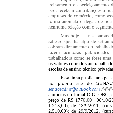
treinamento e aperfeiçoamento 
isso, recebem contribuições tribu
empresas de comércio, como assi
forma anômala e ilegal, de boa
nenhuma relação com o segmento 
Mas hoje — nas barbas da
sabe-se que há algo de estra
cobram diretamente do trabalhado
fazem acintosas publicidades
trabalhadora como se fosse uma 
os valores cobrados ao trabalhad
escolas de ensino técnico privada
Essa linha publicitária pel
no próprio site do
SENAC
senaceadms@outlook.com
/WWW.
anúncios no Jornal O GLOBO, d
preço de R$ 1770,00); 08/10/2
1.213,00); de 13/9/2011, (cur
2.510,00); de 29/9/2012, (curs