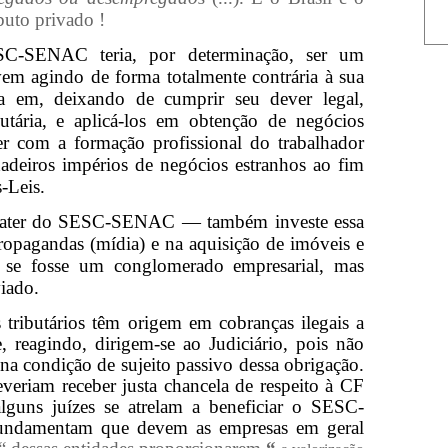
buto privado !
SC-SENAC teria, por determinação, ser um
em agindo de forma totalmente contrária à sua
a em, deixando de cumprir seu dever legal,
butária, e aplicá-los em obtenção de negócios
er com a formação profissional do trabalhador
dadeiros impérios de negócios estranhos ao fim
-Leis.
ter do SESC-SENAC — também investe essa
propagandas (mídia) e na aquisição de imóveis e
e fosse um conglomerado empresarial, mas
viado.
tributários têm origem em cobranças ilegais a
, reagindo, dirigem-se ao Judiciário, pois não
na condição de sujeito passivo dessa obrigação.
eriam receber justa chancela de respeito à CF
alguns juízes se atrelam a beneficiar o SESC-
ndamentam que devem as empresas em geral