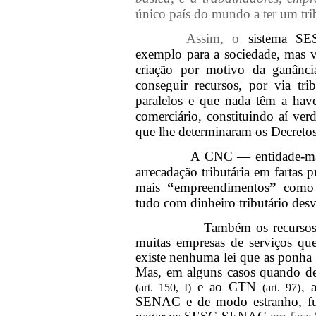
único país do mundo a ter um tri
Assim, o
sistema SE
exemplo para a sociedade, mas v
criação por motivo da ganânci
conseguir recursos, por via tri
paralelos e que nada têm a hav
comerciário, constituindo aí ver
que lhe determinaram os Decretos
A CNC — entidade-ma
arrecadação tributária em fartas 
mais
“
empreendimentos
”
como s
tudo com dinheiro tributário des
Também os recursos 
muitas empresas de serviços que
existe nenhuma lei que as ponha 
Mas, em alguns casos quando dev
e ao CTN
, 
(art. 150, I)
(art. 97)
SENAC e de modo estranho, fu