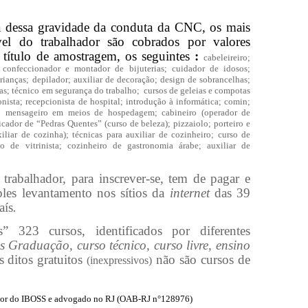
ia dessa gravidade da conduta da CNC, os mais
vel do trabalhador são cobrados por valores
a título de amostragem, os seguintes
:
cabeleireiro;
; confeccionador e montador de bijuterias; cuidador de idosos;
ianças; depilador; auxiliar de decoração; design de sobrancelhas;
tas; técnico em segurança do trabalho;
cursos de geleias e compotas
onista; recepcionista de hospital; introdução à informática; comin;
a; mensageiro em meios de hospedagem; cabineiro (operador de
licador de “Pedras Quentes” (curso de beleza); pizzaiolo; porteiro e
xiliar de cozinha); técnicas para auxiliar de cozinheiro; curso de
de vitrinista; cozinheiro de gastronomia árabe; auxiliar de
 trabalhador, para inscrever-se, tem de pagar e
les
levantamento nos sítios da
internet
das 39
aís
.
” 323 cursos, identificados por diferentes
Graduação, curso técnico, curso livre, ensino
 ditos gratuitos
não são cursos de
(inexpressivos)
or do IBOSS e advogado no RJ (OAB-RJ n°128976)