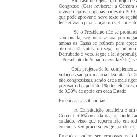
Em caso de rejeição, o projeto é
Congresso (Casa revisora): a Câmara 
revisora aprovar apenas partes do PLO, 
que pode aprovar o novo texto ou rejeitá
lei é enviada para sanção ou veto preside
Se o Presidente não se pronunci
sancionada, seguindo-se sua promulgaç
ambas as Casas se reúnem para aprec
absoluta de votos, ou seja, no mínimo
Derrubado o veto, segue a lei à promulg
o Presidente do Senado deve fazê-lo); se
Com projetos de lei complementar,
votações são por maioria absoluta. A Con
não congressistas, sendo estes mais rigo
precisam do apoio de 1% dos eleitores
de 0,33% de apoio em cada Estado.
Emendas constitucionais
A Constituição brasileira é um
Como Lei Máxima da nação, modificaç
cuidado, visto que repercutirão em to
emendas, seu processo exige grande cons
Emendas podem ser propostas pelo P