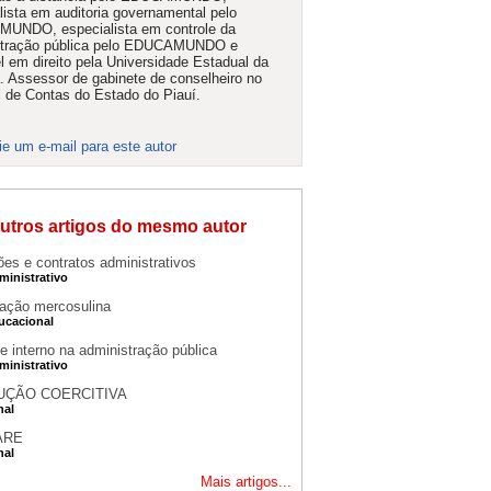
lista em auditoria governamental pelo
UNDO, especialista em controle da
stração pública pelo EDUCAMUNDO e
l em direito pela Universidade Estadual da
. Assessor de gabinete de conselheiro no
l de Contas do Estado do Piauí.
ie um e-mail para este autor
utros artigos do mesmo autor
ões e contratos administrativos
ministrativo
ação mercosulina
ducacional
e interno na administração pública
ministrativo
UÇÃO COERCITIVA
nal
ARE
nal
Mais artigos...