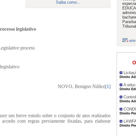
Saiba como...
especia
EDUCAM
admini
bachare
Paraíba
Tribuna
rocesso legislativo
env
Legislative process
O
egislativo
Licitaç
Direito Ad
A educ
NOVO, Benigno Núñez
[1]
Direito E
Control
Direito Ad
COND
Direito Pe
fazer um breve estudo sobre o conjunto de atos realizados
 acordo com regras previamente fixadas, para elaborar
LAWF
Direito Pe