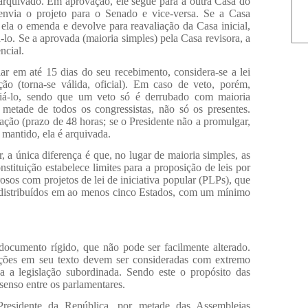
 arquivado. Em aprovação, ele segue para a outra Casa do
envia o projeto para o Senado e vice-versa. Se a Casa
ela o emenda e devolve para reavaliação da Casa inicial,
-lo. Se a aprovada (maioria simples) pela Casa revisora, a
ncial.
ar em até 15 dias do seu recebimento, considera-se a lei
ão (torna-se válida, oficial). Em caso de veto, porém,
iá-lo, sendo que um veto só é derrubado com maioria
 metade de todos os congressistas, não só os presentes.
ação (prazo de 48 horas; se o Presidente não a promulgar,
 mantido, ela é arquivada.
 a única diferença é que, no lugar de maioria simples, as
stituição estabelece limites para a proposição de leis por
rosos com projetos de lei de iniciativa popular (PLPs), que
, distribuídos em ao menos cinco Estados, com um mínimo
 documento rígido, que não pode ser facilmente alterado.
ões em seu texto devem ser consideradas com extremo
da a legislação subordinada. Sendo este o propósito das
enso entre os parlamentares.
residente da República, por metade das Assembleias