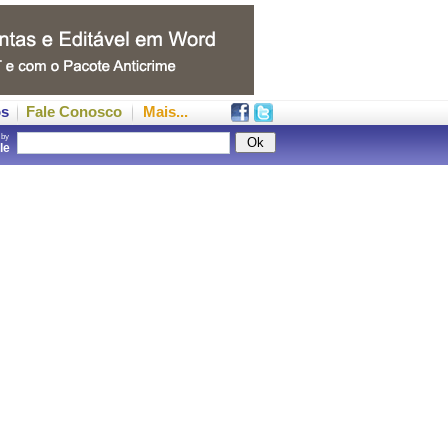
os
Fale Conosco
Mais...
 by
gle