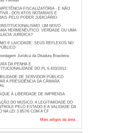
las Pétreas
MPETÊNCIA FISCALIZATÓRIA - E NÃO
TIVA - DOS ATOS NOTARIAIS E
AIS PELO PODER JUDICIÁRIO
NSTITUCIONALISMO, UM NOVO
GMA HERMENÊUTICO: VERDADE OU UMA
LACIA JURÍDICA?
SMO E LAICIDADE: SEUS REFLEXOS NO
PÚBLICO
ordagem Jurídica da Ditadura Brasileira
ARIA DA PENHA E
ITUCIONALIDADE DO PL 6.433/2013
BILIDADE DE SERVIDOR PÚBLICO
AR A PRESIDÊNCIA DA CÂMARA
AL
AQUE À LIBERDADE DE IMPRENSA
AÇÃO DO MÚSICO, A LEGITIMIDADE DO
TROLE PELO ESTADO E A VALIDADE DA
 NA LEI 3.857/6 COM A CF
Mais artigos da área...