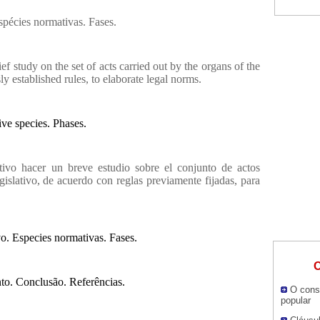
Espécies normativas. Fases.
ief study on the set of acts carried out by the organs of the
y established rules, to elaborate legal norms.
ive species. Phases.
etivo hacer un breve estudio sobre el conjunto de actos
islativo, de acuerdo con reglas previamente fijadas, para
vo. Especies normativas. Fases.
O
to. Conclusão. Referências.
O cons
popular