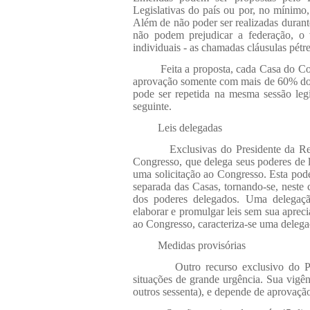
Legislativas do país ou por, no mínim
Além de não poder ser realizadas durante
não podem prejudicar a federação, o v
individuais - as chamadas cláusulas pétr
Feita a proposta, cada Casa do Co
aprovação somente com mais de 60% dos 
pode ser repetida na mesma sessão legi
seguinte.
Leis delegadas
Exclusivas do Presidente da Re
Congresso, que delega seus poderes de l
uma solicitação ao Congresso. Esta pod
separada das Casas, tornando-se, neste 
dos poderes delegados. Uma delegaçã
elaborar e promulgar leis sem sua aprec
ao Congresso, caracteriza-se uma delegaç
Medidas provisórias
Outro recurso exclusivo do P
situações de grande urgência. Sua vigên
outros sessenta), e depende de aprovação