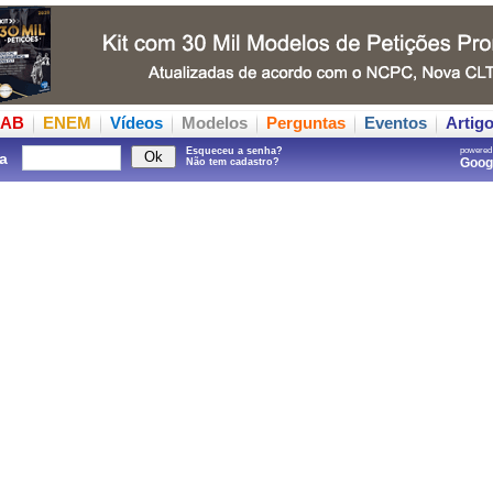
AB
ENEM
Vídeos
Modelos
Perguntas
Eventos
Artig
Esqueceu a senha?
powered
a
Goo
Não tem cadastro?