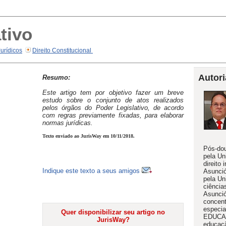
tivo
Jurídicos
Direito Constitucional
Autori
Resumo:
Este artigo tem por objetivo fazer um breve
estudo sobre o conjunto de atos realizados
pelos órgãos do Poder Legislativo, de acordo
com regras previamente fixadas, para elaborar
normas jurídicas.
Texto enviado ao JurisWay em 10/11/2018.
Pós-dou
pela Un
direito
Indique este texto a seus amigos
Asunció
pela Un
ciência
Asunció
concent
especia
Quer disponibilizar seu artigo no
EDUCAM
JurisWay?
educaç