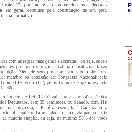
P
icação. “É, portanto, é o conjunto de atos e decisões
is em geral, definidas pela constituição de um país,
Es
etência normativa.
C
Só
icas com as regras mais gerais e abstratas - ou seja, as leis
ntares procuram reforçar a matéria constitucional; seu
stituição. Além de seus processos serem bem similares,
uer membro ou comissão do Congresso Nacional; pelo
Tribunal Federal (STF); pelos Tribunais Superiores; pelo
cidadãos.
 o Projeto de Lei (PLO) vai para a comissões técnica
 dos Deputados, com 35 comissões, ou Senado, com 11);
no ao Congresso, o PL é apresentado à Câmara. Se a
ucional, legal e útil à sociedade, ele o envia para votação
 de maioria simples, ou seja, no mínimo 50% dos votos