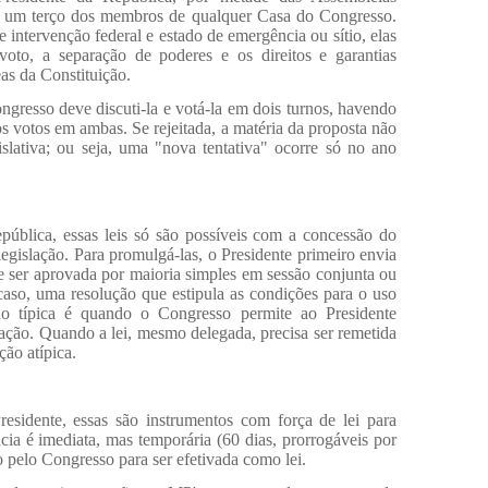
o, um terço dos membros de qualquer Casa do Congresso.
 intervenção federal e estado de emergência ou sítio, elas
oto, a separação de poderes e os direitos e garantias
eas da Constituição.
ngresso deve discuti-la e votá-la em dois turnos, havendo
votos em ambas. Se rejeitada, a matéria da proposta não
slativa; ou seja, uma "nova tentativa" ocorre só no ano
pública, essas leis só são possíveis com a concessão do
egislação. Para promulgá-las, o Presidente primeiro envia
e ser aprovada por maioria simples em sessão conjunta ou
caso, uma resolução que estipula as condições para o uso
o típica é quando o Congresso permite ao Presidente
iação. Quando a lei, mesmo delegada, precisa ser remetida
ão atípica.
residente, essas são instrumentos com força de lei para
cia é imediata, mas temporária (60 dias, prorrogáveis por
 pelo Congresso para ser efetivada como lei.