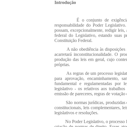
Introdução
É o conjunto de exigênci
responsabilidade do Poder Legislativo
possam, excepcionalmente, redigir leis,
federal do Legislativo, estando suas 
Constituição Federal.
A não obediência às disposições s
acarretará inconstitucionalidade. O pro
produção das leis em geral, cujo cont
próprias.
As regras de um processo legislati
para aprovação, encaminhamento, san
fundamental e regulamentadas por le
legislativo - os relativos aos trabal
emissão de pareceres, regras de votação e
São normas jurídicas, produzidas 
constitucionais, leis complementares, lei
legislativos e resoluções.
No Poder Legislativo, o processo 
criação de normas de direito. Esses atos