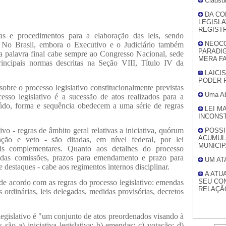
Cláusu
DA CO
LEGISLA
REGISTR
as e procedimentos para a elaboração das leis, sendo
NEOCO
. No Brasil, embora o Executivo e o Judiciário também
PARADI
 a palavra final cabe sempre ao Congresso Nacional, sede
MERA FA
principais normas descritas na Seção VIII, Título IV da
LAICI
PODER 
obre o processo legislativo constitucionalmente previstas
Uma Ab
cesso legislativo é a sucessão de atos realizados para a
eúdo, forma e sequência obedecem a uma série de regras
LEI M
INCONST
vo - regras de âmbito geral relativas a iniciativa, quórum
POSSI
ACUMUL
ção e veto - são ditadas, em nível federal, por lei
MUNICIP
is complementares. Quanto aos detalhes do processo
hos das comissões, prazos para emendamento e prazo para
UM AT
 destaques - cabe aos regimentos internos disciplinar.
A ATU
SEU CON
de acordo com as regras do processo legislativo: emendas
RELAÇÃO
s ordinárias, leis delegadas, medidas provisórias, decretos
legislativo é "um conjunto de atos preordenados visando à
 são a) iniciativa legislativa; b) emendas; c) votação; d)