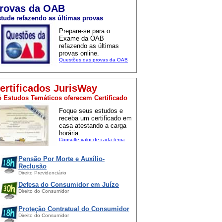
rovas da OAB
tude refazendo as últimas provas
Prepare-se para o
Exame da OAB
refazendo as últimas
provas online.
Questões das provas da OAB
ertificados JurisWay
 Estudos Temáticos oferecem Certificado
Foque seus estudos e
receba um certificado em
casa atestando a carga
horária.
Consulte valor de cada tema
Pensão Por Morte e Auxílio-
Reclusão
Direito Previdenciário
Defesa do Consumidor em Juízo
Direito do Consumidor
Proteção Contratual do Consumidor
Direito do Consumidor