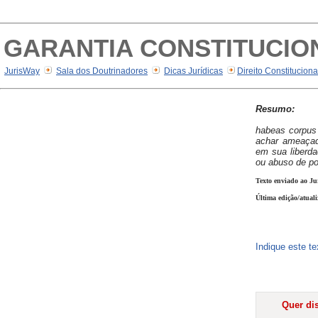
GARANTIA CONSTITUCIO
JurisWay
Sala dos Doutrinadores
Dicas Jurídicas
Direito Constitucion
Resumo:
habeas corpus
achar ameaçad
em sua liberda
ou abuso de p
Texto enviado ao Ju
Última edição/atuali
Indique este t
Quer dis