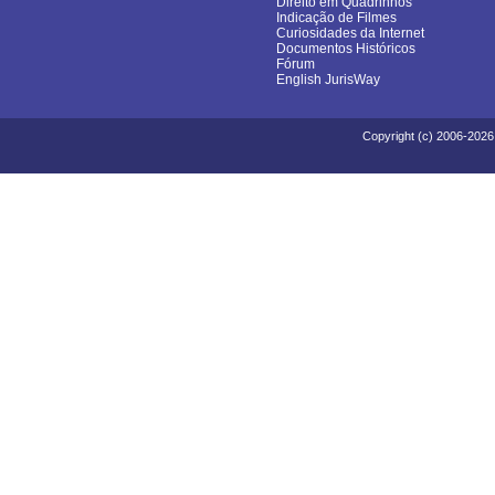
Direito em Quadrinhos
Indicação de Filmes
Curiosidades da Internet
Documentos Históricos
Fórum
English JurisWay
Copyright (c) 2006-2026