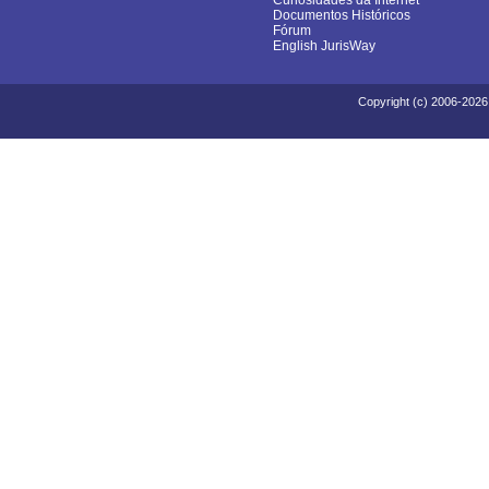
Curiosidades da Internet
Documentos Históricos
Fórum
English JurisWay
Copyright (c) 2006-2026