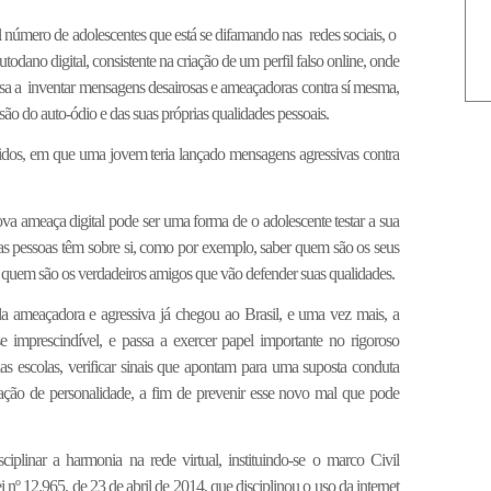
 número de adolescentes que está se difamando nas redes sociais, o
dano digital, consistente na criação de um perfil falso online, onde
assa a inventar mensagens desairosas e ameaçadoras contra sí mesma,
ão do auto-ódio e das suas próprias qualidades pessoais.
idos, em que uma jovem teria lançado mensagens agressivas contra
ova ameaça digital pode ser uma forma de o adolescente testar a sua
as pessoas têm sobre si, como por exemplo, saber quem são os seus
s e quem são os verdadeiros amigos que vão defender suas qualidades.
a ameaçadora e agressiva já chegou ao Brasil, e uma vez mais, a
-se imprescindível, e passa a exercer papel importante no rigoroso
s escolas, verificar sinais que apontam para uma suposta conduta
tação de personalidade, a fim de prevenir esse novo mal que pode
iplinar a harmonia na rede virtual, instituindo-se o marco Civil
i nº 12.965, de 23 de abril de 2014, que disciplinou o uso da internet