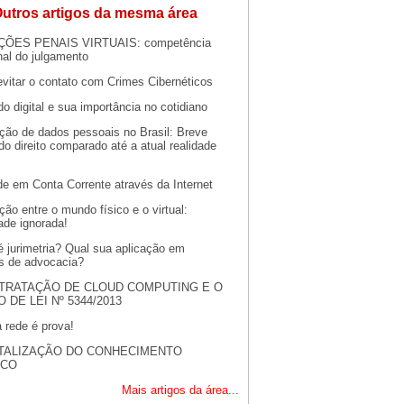
utros artigos da mesma área
ÇÕES PENAIS VIRTUAIS: competência
onal do julgamento
vitar o contato com Crimes Cibernéticos
 digital e sua importância no cotidiano
eção de dados pessoais no Brasil: Breve
 do direito comparado até a atual realidade
de em Conta Corrente através da Internet
ção entre o mundo físico e o virtual:
ade ignorada!
é jurimetria? Qual sua aplicação em
os de advocacia?
TRATAÇÃO DE CLOUD COMPUTING E O
 DE LEI Nº 5344/2013
 rede é prova!
ITALIZAÇÃO DO CONHECIMENTO
ICO
Mais artigos da área...