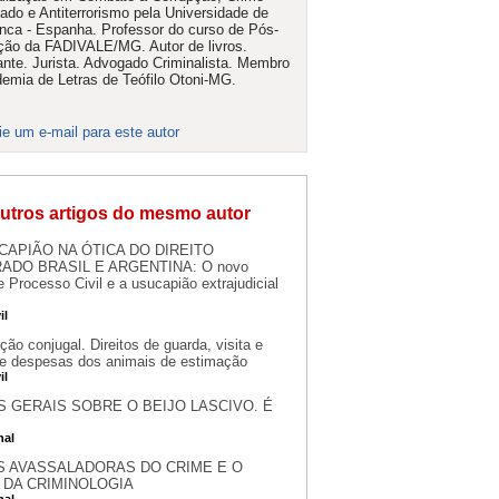
ado e Antiterrorismo pela Universidade de
ca - Espanha. Professor do curso de Pós-
ão da FADIVALE/MG. Autor de livros.
ante. Jurista. Advogado Criminalista. Membro
emia de Letras de Teófilo Otoni-MG.
ie um e-mail para este autor
utros artigos do mesmo autor
CAPIÃO NA ÓTICA DO DIREITO
DO BRASIL E ARGENTINA: O novo
 Processo Civil e a usucapião extrajudicial
il
ão conjugal. Direitos de guarda, visita e
de despesas dos animais de estimação
il
S GERAIS SOBRE O BEIJO LASCIVO. É
nal
 AVASSALADORAS DO CRIME E O
 DA CRIMINOLOGIA
nal