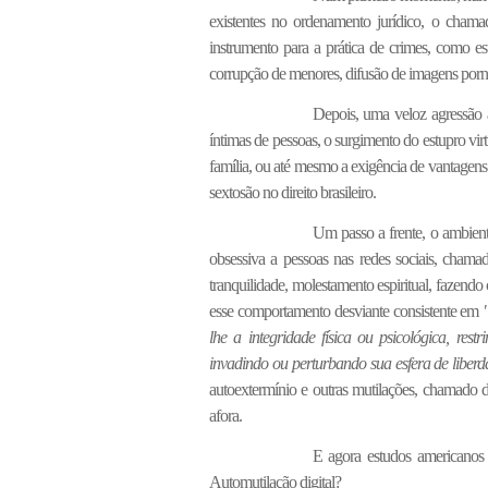
existentes no ordenamento jurídico, o chamad
instrumento para a prática de crimes, como est
corrupção de menores, difusão de imagens pornog
Depois, uma veloz agressão 
íntimas de pessoas, o surgimento do estupro virtu
família, ou até mesmo a exigência de vantagens 
sextosão no direito brasileiro.
Um passo a frente, o ambiente
obsessiva a pessoas nas redes sociais, chama
tranquilidade, molestamento espiritual, fazendo
esse comportamento desviante consistente em
lhe a integridade física ou psicológica, re
invadindo ou perturbando sua esfera de liber
autoextermínio e outras mutilações, chamado d
afora.
E agora estudos americano
Automutilação digital?