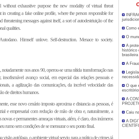
O
 without exhaustive purpose the new modality of virtual threat
in creating a fake online profile, where the person responsible for
INFRA
jurisdici
 threatening messages against itself, a sort of autodestriuição of the
al qualities.
Como e
O mundo
Autodano. Himself unlove. Self-destruction. Menace to society.
A prot
histórico
brasileira
A Frau
 notadamente nos anos 90, operou-se uma nítida transformação nas
Legisla
necessid
 insofismável avanço social, em especial das relações pessoais e
cionais, a agilização das comunicações, da incrível velocidade das
O que 
escritóri
ão de direitos humanos.
A CON
ente, esse novo cenário imposto aproxima e distancia as pessoas, é
PROJETO
rial e empresarial com redução de mão de obra e, naturalmente, a
Caiu na
s novas e permanentes ameaças virtuais, além, é claro, dos inúmeros
A DIG
CIENTÍF
seu rumo sem condições de se mensurar o seu ponto final.
são autófaga, o ambiente virtual serviu para a prática de crimes já