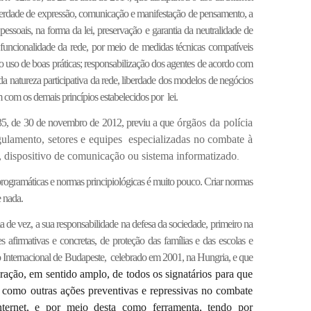
iberdade de expressão, comunicação e manifestação de pensamento, a
essoais, na forma da lei, preservação e garantia da neutralidade de
e funcionalidade da rede, por meio de medidas técnicas compatíveis
o uso de boas práticas; responsabilização dos agentes de acordo com
 da natureza participativa da rede, liberdade dos modelos de negócios
 com os demais princípios estabelecidos por lei.
35, de 30 de novembro de 2012, previu a que
órgãos da polícia
egulamento, setores e equipes especializadas no combate à
 dispositivo de comunicação ou sistema informatizado
.
 programáticas e normas principiológicas é muito pouco. Criar normas
e nada.
 de vez, a sua responsabilidade na defesa da sociedade, primeiro na
 afirmativas e concretas, de proteção das famílias e das escolas e
o Internacional de Budapeste, celebrado em 2001, na Hungria, e que
ação, em sentido amplo, de todos os signatários para que
m como outras ações preventivas e repressivas no combate
Internet, e por meio desta como ferramenta, tendo por