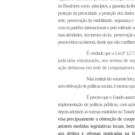
no Brasil tem como princípios, a garantia da l
proteção da privacidade, a proteção dos dados p
rede, preservação da estabilidade, segurança 
com os padrões internacionais e pelo estímulo a
suas atividades, nos termos da lei, preservação
promovidos na internet, desde que não conflitem
É verdade que a Lei nº 12.7
judiciária estruturarão, nos termos de r
ação delituosa em rede de computadores,
Mas instituir tão somente leis
sem efetivação de políticas sociais, é mesmo qu
É preciso que o Estado assuma
implementação de políticas públicas, com ações
depois aderindo as normas estatuídas no Tratad
visa precipuamente a obtenção de cooper
adotem medidas legislativas locais, be
aos delitos e ofensas praticadas na 