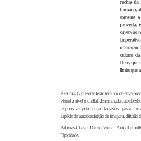
rochas da 
humano, atm
somente a 
provecta, 
sujeita às 
Imperativo,
o coração d
cultura da
Deus, que 
limite que a
Resumo. O presente texto tem por objetivo prec
virtual a nível mundial, denominada autociberbul
responsável pela criação fantasiosa passa a 
espécie de autodestriuição da imagem, difusão d
Palavras-Chave. Direito Virtual. Autociberbul
Tipicidade.