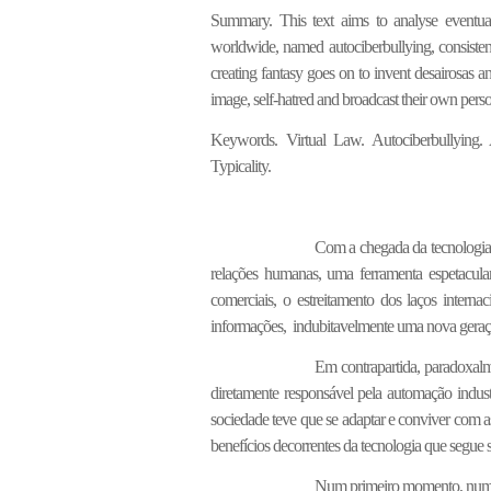
Summary. This text aims to analyse eventual
worldwide, named autociberbullying, consistent 
creating fantasy goes on to invent desairosas and
image, self-hatred and broadcast their own person
Keywords. Virtual Law. Autociberbullying. 
Typicality.
Com a chegada da tecnologia,
relações humanas, uma ferramenta espetacular,
comerciais, o estreitamento dos laços interna
informações, indubitavelmente uma nova geraç
Em contrapartida, paradoxalm
diretamente responsável pela automação indust
sociedade teve que se adaptar e conviver com a
benefícios decorrentes da tecnologia que segue 
Num primeiro momento, numa vi