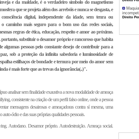
inveja e da maldade, é o verdadeiro símbolo do magnetismo
Maquia
osfera que se projeta além dos arrebóis e nunca se desgasta, e
incompet
consciência digital, independente da idade, sem tenra ou
Direito Pe
é o caminho mais seguro para o bom uso das redes sociais,
mesmas regras de ética, educação, respeito e amor ao próximo.
 portanto, substituir o desamor próprio e rancoroso que habita
e algumas pessoas pelo constante desejo de contribuir para a
 paz, sob a proteção da infinita sabedoria e luminosidade de
espalha estilhaços de bondade e ternura por meio do amor sem
inda é mais forte que as trevas da ignorância(..)".
ípuo analisar sem finalidade exaustiva a nova modalidade de ameaça
lying, consistente na criação de um perfil falso online, onde a pessoa
inventar mensagens desairosas e ameaçadoras contra sí mesma, uma
o auto-ódio e das suas próprias qualidades pessoais.
lying. Autodano. Desamor próprio. Autodestruição. Ameaça social.