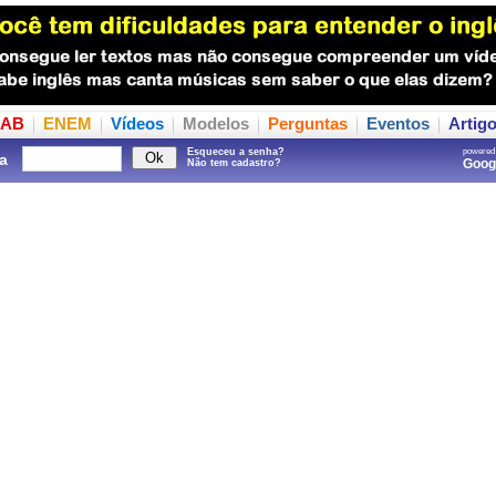
AB
ENEM
Vídeos
Modelos
Perguntas
Eventos
Artig
Esqueceu a senha?
powered
a
Goo
Não tem cadastro?