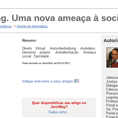
ng. Uma nova ameaça à soc
Jurídicos
Direito de Informática
Autori
Resumo:
Direito Virtual. Autociberbullying. Autodano.
Desamor próprio. Autodestruição. Ameaça
social. Tipicidade.
Texto enviado ao JurisWay em 03/12/2017.
Jeferso
Indique este texto a seus amigos
Justiça
Delegad
Ciência
Process
Legisla
Profess
Quer disponibilizar seu artigo no
Penal e
JurisWay?
Sá, Pós
Saiba como...
Penal 
Especia