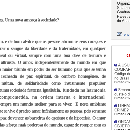
Organiz
Salaman
Graduaç
Palestr
ing. Uma nova ameaça à sociedade?
da Acad
env
fim, é de bom alvitre que as pessoas abram os seus corações e
rar o sangue da liberdade e da fraternidade, em qualquer
 real ou virtual, sempre com uma boa dose de ternura e
O
o altruísta. O amor, independentemente do mundo em que
A USU
o maior triunfo em poder do ser humano para que se tenha
COMPARA
Código de
recheada de paz espiritual, de conforto homogêneo, de
no Brasil
Direito Civ
ia mútua, de solidariedade como instrumento propulsor
numa sociedade fraterna, igualitária,
fundada na harmonia
Separaç
custeio 
 comprometida, na ordem interna e internacional
,
Direito Civ
sempre um mundo melhor para se viver. E neste ambiente
LINHA
CRIME?
ue se vive é preciso amar infinitamente as pessoas, pois somente
Direito Pe
paz de vencer as barreiras do egoísmo e da hipocrisia. O amor
ONDAS
das a força mais poderosa do mundo, capaz de romper com as
OBJETO
Direito Pe