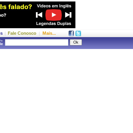
os
Fale Conosco
Mais...
 by
gle