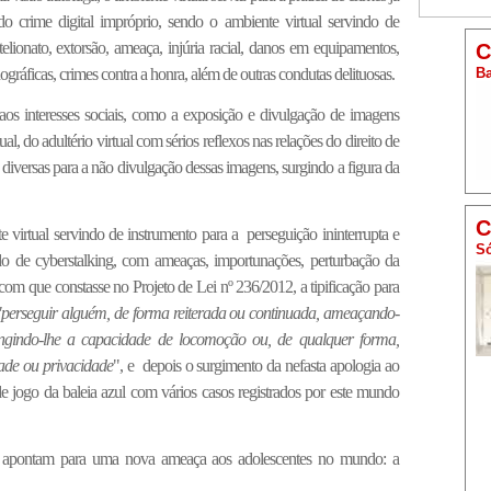
o crime digital impróprio, sendo o ambiente virtual servindo de
elionato, extorsão, ameaça, injúria racial, danos em equipamentos,
C
ráficas, crimes contra a honra, além de outras condutas delituosas.
Ba
aos interesses sociais, como a exposição e divulgação de imagens
al, do adultério virtual com sérios reflexos nas relações do direito de
diversas para a não divulgação dessas imagens, surgindo a figura da
C
 virtual servindo de instrumento para a perseguição ininterrupta e
Só
do de cyberstalking, com ameaças, importunações, perturbação da
 com que constasse no Projeto de Lei nº 236/2012, a tipificação para
"perseguir alguém, de forma reiterada ou continuada, ameaçando-
stringindo-lhe a capacidade de locomoção ou, de qualquer forma,
dade ou privacidade
", e depois o surgimento da nefasta apologia ao
e jogo da baleia azul com vários casos registrados por este mundo
s apontam para uma nova ameaça aos adolescentes no mundo: a