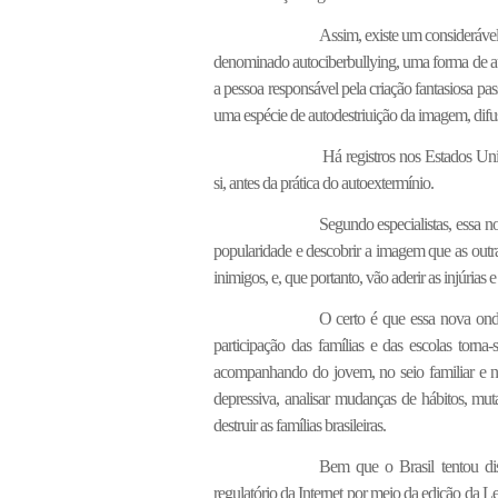
Assim, existe um considerável
denominado autociberbullying, uma forma de auto
a pessoa responsável pela criação fantasiosa p
uma espécie de autodestriuição da imagem, difus
Há registros nos Estados Un
si, antes da prática do autoextermínio.
Segundo especialistas, essa n
popularidade e descobrir a imagem que as outr
inimigos, e, que portanto, vão aderir as injúria
O certo é que essa nova ond
participação das famílias e das escolas torna
acompanhando do jovem, no seio familiar e na
depressiva, analisar mudanças de hábitos, mu
destruir as famílias brasileiras.
Bem que o Brasil tentou disc
regulatório da Internet por meio da edição da Le