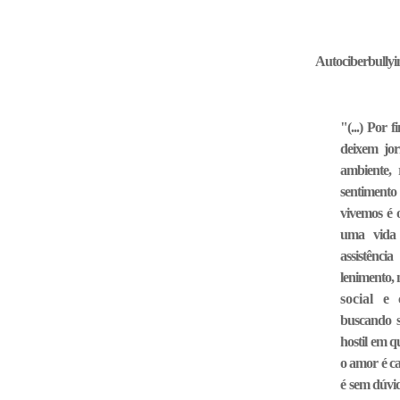
Autociberbully
"(...) Por 
deixem jor
ambiente,
sentiment
vivemos é 
uma vida 
assistênc
lenimento, 
social e
buscando 
hostil em q
o amor é ca
é sem dúvi