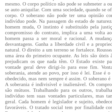
mesmo. O corpo político não pode se submeter a out
se auto aniquilar. Com uma sociedade, quando se o
corpo. O soberano não pode ter uma opinião con
indivíduo pode. Na passagem do estado de natureza
homem muda, O instinto é substituído pela justi
compromisso do contrato, implica a uma volta ao
homem passa a ser moral e racional. A mudança
desvantagens. Ganha a liberdade civil e a proprie
natural. O direito a um terreno se fortalece. Rousse
uma área do primeiro ocupante. As leis são úteis 
prejudicam os que nada têm. O Estado existe 
vontade geral deve dirigi-lo para esse fim. Von
soberania, atende ao povo, por isso é lei. Esse é o
obedecido, mas nem sempre é assim. O soberano é f
A soberania é indivisível e inalienável. Os compr
são mútuos. Trabalhando para os outros, trabal
indivíduo tem suas vontades particulares, mas t
geral. Cada homem é legislador e sujeito, obedece
favoráveis. O tratado social tem por finalidade con