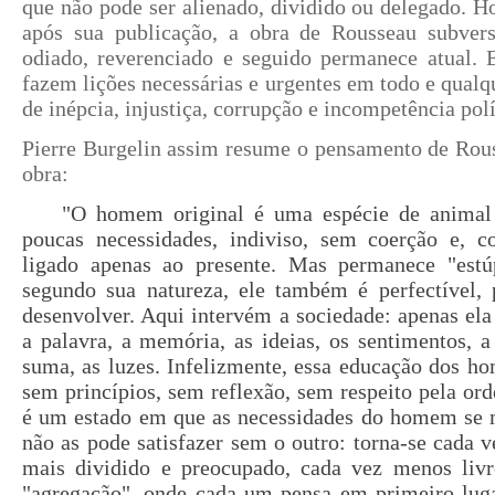
que não pode ser alienado, dividido ou delegado. Ho
após sua publicação, a obra de Rousseau subver
odiado, reverenciado e seguido permanece atual. 
fazem lições necessárias e urgentes em todo e qualq
de inépcia, injustiça, corrupção e incompetência polí
Pierre Burgelin assim resume o pensamento de Rous
obra:
"O homem original é uma espécie de animal 
poucas necessidades, indiviso, sem coerção e, co
ligado apenas ao presente. Mas permanece "estú
segundo sua natureza, ele também é perfectível,
desenvolver. Aqui intervém a sociedade: apenas ela
a palavra, a memória, as ideias, os sentimentos, 
suma, as luzes. Infelizmente, essa educação dos hom
sem princípios, sem reflexão, sem respeito pela ord
é um estado em que as necessidades do homem se 
não as pode satisfazer sem o outro: torna-se cada v
mais dividido e preocupado, cada vez menos liv
"agregação", onde cada um pensa em primeiro lug