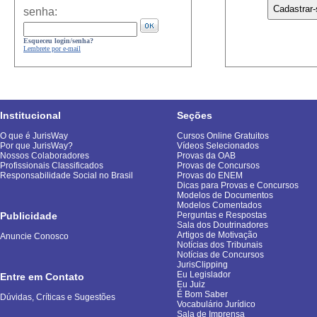
senha:
Esqueceu login/senha?
Lembrete por e-mail
Institucional
Seções
O que é JurisWay
Cursos Online Gratuitos
Por que JurisWay?
Vídeos Selecionados
Nossos Colaboradores
Provas da OAB
Profissionais Classificados
Provas de Concursos
Responsabilidade Social no Brasil
Provas do ENEM
Dicas para Provas e Concursos
Modelos de Documentos
Modelos Comentados
Publicidade
Perguntas e Respostas
Sala dos Doutrinadores
Artigos de Motivação
Anuncie Conosco
Notícias dos Tribunais
Notícias de Concursos
JurisClipping
Eu Legislador
Entre em Contato
Eu Juiz
É Bom Saber
Dúvidas, Críticas e Sugestões
Vocabulário Jurídico
Sala de Imprensa