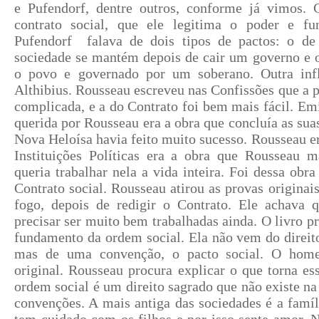
e Pufendorf, dentre outros, conforme já vimos. G
contrato social, que ele legitima o poder e fu
Pufendorf falava de dois tipos de pactos: o de
sociedade se mantém depois de cair um governo e o
o povo e governado por um soberano. Outra inf
Althibius. Rousseau escreveu nas Confissões que a p
complicada, e a do Contrato foi bem mais fácil. Em
querida por Rousseau era a obra que concluía as sua
Nova Heloísa havia feito muito sucesso. Rousseau e
Instituições Políticas era a obra que Rousseau m
queria trabalhar nela a vida inteira. Foi dessa obr
Contrato social. Rousseau atirou as provas originai
fogo, depois de redigir o Contrato. Ele achava q
precisar ser muito bem trabalhadas ainda. O livro p
fundamento da ordem social. Ela não vem do direito
mas de uma convenção, o pacto social. O home
original. Rousseau procura explicar o que torna e
ordem social é um direito sagrado que não existe na
convenções. A mais antiga das sociedades é a famíl
tem cuidado com os filhos e por isso sente amor. 