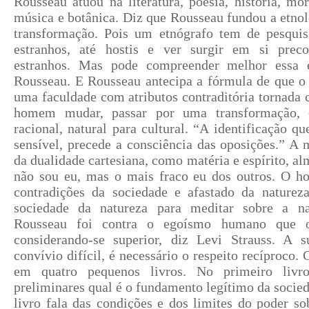
Rousseau atuou na literatura, poesia, história, mor
música e botânica. Diz que Rousseau fundou a etnol
transformação. Pois um etnógrafo tem de pesquis
estranhos, até hostis e ver surgir em si preco
estranhos. Mas pode compreender melhor essa e
Rousseau. E Rousseau antecipa a fórmula de que 
uma faculdade com atributos contraditória tornada c
homem mudar, passar por uma transformação, 
racional, natural para cultural. “A identificação q
sensível, precede a consciência das oposições.” A 
da dualidade cartesiana, como matéria e espírito, al
não sou eu, mas o mais fraco eu dos outros. O 
contradições da sociedade e afastado da nature
sociedade da natureza para meditar sobre a na
Rousseau foi contra o egoísmo humano que o
considerando-se superior, diz Levi Strauss. A 
convívio difícil, é necessário o respeito recíproco. 
em quatro pequenos livros. No primeiro livr
preliminares qual é o fundamento legítimo da socied
livro fala das condições e dos limites do poder so