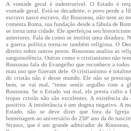
A vontade geral é indestrutível. O Estado é res
vontade geral. Está-se decadente, o povo perde a li
escravo nasce escravo, diz Rousseau, não nem ao 
comenta Roma, sua fundação desde a fábula de Rom
se torna uma cidade. Ele aperfeiçoa seu historicism
anteriores. Fala de como se institui uma ditadura. 
a guerra política torna-se também religiosa. O D
direito sobre outros povos. Rousseau analisa as rel
sanguinolência. Outras como o cristianismo não tem 
Rousseau fala do Evangelho que reconhece a todos
mau uso que fizeram dele. O cristianismo é totalmen
do cristão não é desse mundo. Ele não se preocup
bem, se vai mal, “teme sentir orgulho com a gl
Rousseau. Se o Estado vai mal, ele presta culto a
tropas cristãs não são excelentes. A existência d
positivo. A intolerância é um dogma negativo. A me
Estado, não se deve dizer que fora da Igreja
homenagem ao aniversário do 250º ano da do nascim
Strauss, que é um grande admirador de Rousseau,