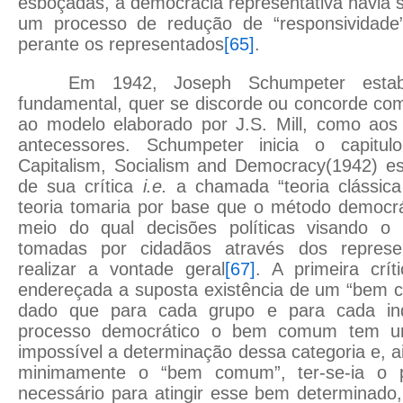
esboçadas, a democracia representativa havia s
um processo de redução de “responsividade”
perante os representados
[65]
.
Em 1942, Joseph Schumpeter estab
fundamental, quer se discorde ou concorde com
ao modelo elaborado por J.S. Mill, como aos
antecessores. Schumpeter inicia o capitu
Capitalism, Socialism and Democracy(1942) es
de sua crítica
i.e.
a chamada “teoria clássica
teoria tomaria por base que o método democrá
meio do qual decisões políticas visando 
tomadas por cidadãos através dos represen
realizar a vontade geral
[67]
. A primeira crí
endereçada a suposta existência de um “bem c
dado que para cada grupo e para cada ind
processo democrático o bem comum tem um 
impossível a determinação dessa categoria e, 
minimamente o “bem comum”, ter-se-ia o 
necessário para atingir esse bem determinado