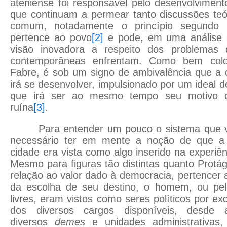
ateniense foi responsável pelo desenvolvimen
que continuam a permear tanto discussões teó
comum, notadamente o princípio segundo 
pertence ao povo
[2]
e pode, em uma análise a
visão inovadora a respeito dos problemas
contemporâneas enfrentam. Como bem col
Fabre, é sob um signo de ambivalência que a 
irá se desenvolver, impulsionado por um ideal d
que irá ser ao mesmo tempo seu motivo d
ruína
[3]
.
Para entender um pouco o sistema que 
necessário ter em mente a noção de que a a
cidade era vista como algo inserido na experiên
Mesmo para figuras tão distintas quanto Protág
relação ao valor dado à democracia, pertencer a
da escolha de seu destino, o homem, ou p
livres, eram vistos como seres políticos por ex
dos diversos cargos disponíveis, desde
diversos
demes
e unidades administrativas