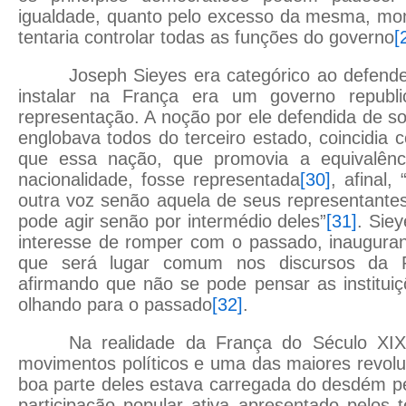
igualdade, quanto pelo excesso da mesma, mo
tentaria controlar todas as funções do governo
[
Joseph Sieyes era categórico ao defend
instalar na França era um governo republ
representação. A noção por ele defendida de so
englobava todos do terceiro estado, coincidia
que essa nação, que promovia a equivalênci
nacionalidade, fosse representada
[30]
, afinal,
outra voz senão aquela de seus representantes
pode agir senão por intermédio deles”
[31]
. Sie
interesse de romper com o passado, inauguran
que será lugar comum nos discursos da R
afirmando que não se pode pensar as institui
olhando para o passado
[32]
.
Na realidade da França do Século XIX
movimentos políticos e uma das maiores revolu
boa parte deles estava carregada do desdém p
participação popular ativa apresentado pelos t