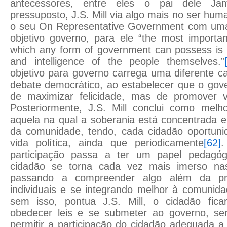
antecessores, entre eles o pai dele Jam
pressuposto, J.S. Mill via algo mais no ser hum
o seu On Representative Government com uma d
objetivo governo, para ele “the most importan
which any form of government can possess is 
and intelligence of the people themselves.”
objetivo para governo carrega uma diferente ca
debate democrático, ao estabelecer que o gov
de maximizar felicidade, mas de promover vir
Posteriormente, J.S. Mill conclui como mel
aquela na qual a soberania está concentrada
da comunidade, tendo, cada cidadão oportunid
vida política, ainda que periodicamente
[62]
.
participação passa a ter um papel pedagógi
cidadão se torna cada vez mais imerso nas 
passando a compreender algo além da pró
individuais e se integrando melhor à comunida
sem isso, pontua J.S. Mill, o cidadão fic
obedecer leis e se submeter ao governo, se
permitir a participação do cidadão adequada 