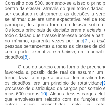
Conselho dos 500, somando-se a isso o princípi
dentro da
eclesia
, através do qual todo cidadão t
ser escutado relativamente as decisões a se
se afirmar que era uma expectativa real de to
participar, de alguma forma, da decisão sobre 
Os locais principais de decisão eram a
eclesia
,
todo cidadão que tivesse interesse poderia parti
no mínimo, quarenta vezes por ano
[7]
; a
bul
pessoas pertencentes a todas as classes de ci
como poder executivo e a
helieia
, um tribunal 
cidadãos
[8]
.
O uso do sorteio como forma de preenche
favorecia a possibilidade real de assumir um
turno, fazia com que a prática democrática fo
os cidadãos, era um princípio de rotatividade
[
processo de distribuição de cargos por sorteio
mais 600 cargos
[10]
. Alguns desses cargos ele
que envolvessem relação com as funções mil
outros eram preenchidos pelo já refer