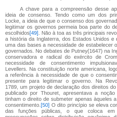
A chave para a compreensão desse ap
ideia de consenso. Tendo como um dos princ
Locke, a ideia de que o consenso dos governad
legitimar os governos permeia boa parte do d
escolhidos
[49]
. Não à toa as três principais r
a história da Inglaterra, dos Estados Unidos 
uma das bases a necessidade de estabelecer o
governados. No debates de Putney(1647) na Ingl
conservadora e radical do exército de Crom
necessidade de consentimento impulsion
Levellers. Na constituição norte americana, lo
a referência à necessidade de que o consenti
presente para legitimar o governo. Na Rev
1789, um projeto de declaração dos direitos 
publicado por Thouret, apresentava a noção
tinham o direito de submeter apenas àqueles 
consentimento.
[50]
O dito princípio se eleva co
das funções públicas, o que coloca em
preocupações sobre distribuição equânime d