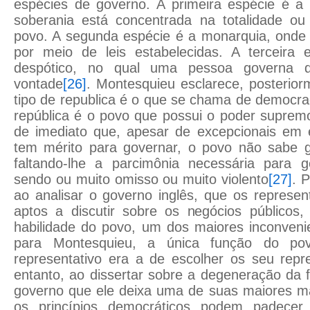
espécies de governo. A primeira espécie é a 
soberania está concentrada na totalidade o
povo. A segunda espécie é a monarquia, ond
por meio de leis estabelecidas. A terceira
despótico, no qual uma pessoa governa
vontade
[26]
. Montesquieu esclarece, posterior
tipo de republica é o que se chama de democra
república é o povo que possui o poder suprem
de imediato que, apesar de excepcionais em 
tem mérito para governar, o povo não sabe go
faltando-lhe a parcimônia necessária para ge
sendo ou muito omisso ou muito violento
[27]
. 
ao analisar o governo inglês, que os represe
aptos a discutir sobre os negócios públicos,
habilidade do povo, um dos maiores inconveni
para Montesquieu, a única função do p
representativo era a de escolher os seu repr
entanto, ao dissertar sobre a degeneração da
governo que ele deixa uma de suas maiores ma
os princípios democráticos podem padecer 