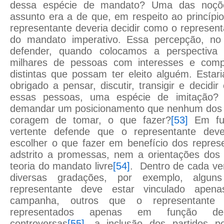
dessa espécie de mandato? Uma das noçõe
assunto era a de que, em respeito ao princípi
representante deveria decidir como o representa
do mandato imperativo. Essa percepção, no e
defender, quando colocamos a perspectiva
milhares de pessoas com interesses e com
distintas que possam ter eleito alguém. Estar
obrigado a pensar, discutir, transigir e decid
essas pessoas, uma espécie de imitação?
demandar um posicionamento que nenhum dos r
coragem de tomar, o que fazer?
[53]
Em fun
vertente defende que o representante deve
escolher o que fazer em benefício dos repres
adstrito a promessas, nem a orientações dos
teoria do mandato livre
[54]
. Dentro de cada ver
diversas gradações, por exemplo, algu
representante deve estar vinculado ape
campanha, outros que o representante 
representados apenas em função de
controversas
[55]
, a inclusão dos partidos po