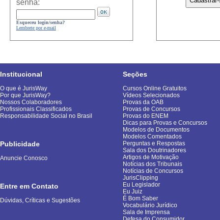
senha:
Esqueceu login/senha?
Lembrete por e-mail
Institucional
Seções
O que é JurisWay
Cursos Online Gratuitos
Por que JurisWay?
Vídeos Selecionados
Nossos Colaboradores
Provas da OAB
Profissionais Classificados
Provas de Concursos
Responsabilidade Social no Brasil
Provas do ENEM
Dicas para Provas e Concursos
Modelos de Documentos
Modelos Comentados
Publicidade
Perguntas e Respostas
Sala dos Doutrinadores
Artigos de Motivação
Anuncie Conosco
Notícias dos Tribunais
Notícias de Concursos
JurisClipping
Eu Legislador
Entre em Contato
Eu Juiz
É Bom Saber
Dúvidas, Críticas e Sugestões
Vocabulário Jurídico
Sala de Imprensa
Defesa do Consumidor