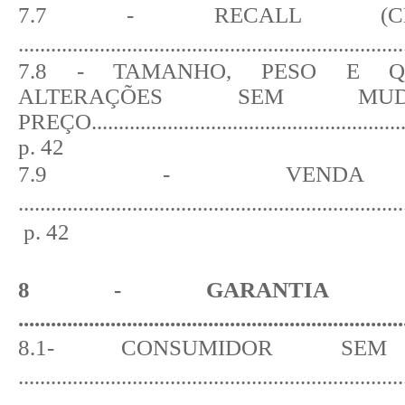
7.7 - RECALL (CHAM
......................................................................
7.8 - TAMANHO, PESO E Q
ALTERAÇÕES SEM MU
PREÇO..............................................................
p. 42
7.9 - VENDA 
.......................................................................
p. 42
8 - GARANTIA CON
......................................................................
8.1- CONSUMIDOR SEM
......................................................................