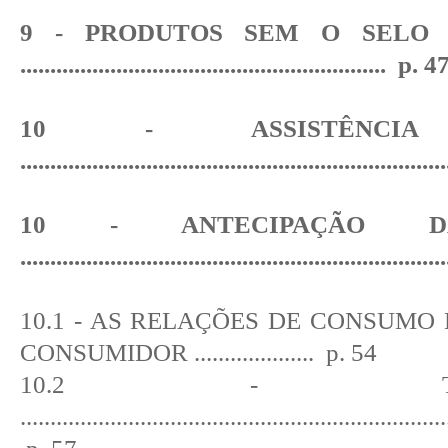
9 - PRODUTOS SEM O SELO
.............................................................
p. 4
10 - ASSISTÊNCIA
......................................................................
10 - ANTECIPAÇÃO D
......................................................................
10.1 - AS RELAÇÕES DE CONSUMO 
CONSUMIDOR
....................
p. 54
10.2 - TERMIN
.......................................................................