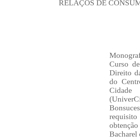
RELAÇÕS DE CONSU
Monograf
Curso de
Direito d
do Centr
Cidade
(UniverC
Bonsuc
requisi
obtençã
Bacharel 