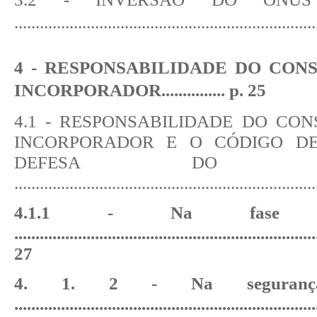
......................................................................
4 - RESPONSABILIDADE DO CON
INCORPORADOR
...............
p. 25
4.1 - RESPONSABILIDADE DO CO
INCORPORADOR E O CÓDIGO D
DEFESA DO CON
......................................................................
4.1.1 - Na fase pré-
....................................................................
27
4. 1. 2 - Na seguran
......................................................................