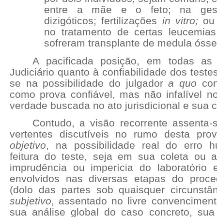
entre a mãe e o feto; na ge
dizigóticos; fertilizações
in vitro;
ou 
no tratamento de certas leucemia
sofreram transplante de medula ósse
A pacificada posição, em todas as
Judiciário quanto à confiabilidade dos tes
se na possibilidade do julgador
a quo
con
como prova confiável, mas não infalível n
verdade buscada no ato jurisdicional e sua 
Contudo, a visão recorrente assenta
vertentes discutíveis no rumo desta pr
objetivo
, na possibilidade real do erro
feitura do teste, seja em sua coleta ou an
imprudência ou imperícia do laboratório 
envolvidos nas diversas etapas do proce
(dolo das partes sob quaisquer circunstâ
subjetivo
, assentado no livre convenciment
sua análise global do caso concreto, sua