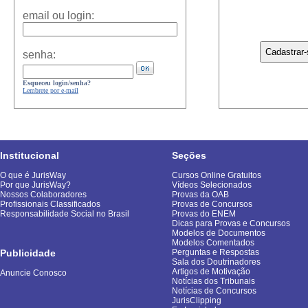
email ou login:
senha:
Esqueceu login/senha?
Lembrete por e-mail
Institucional
Seções
O que é JurisWay
Cursos Online Gratuitos
Por que JurisWay?
Vídeos Selecionados
Nossos Colaboradores
Provas da OAB
Profissionais Classificados
Provas de Concursos
Responsabilidade Social no Brasil
Provas do ENEM
Dicas para Provas e Concursos
Modelos de Documentos
Modelos Comentados
Publicidade
Perguntas e Respostas
Sala dos Doutrinadores
Artigos de Motivação
Anuncie Conosco
Notícias dos Tribunais
Notícias de Concursos
JurisClipping