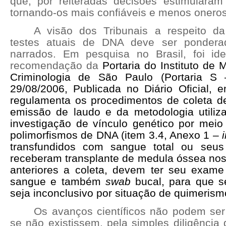
que, por reiteradas decisões estimularam
tornando-os mais confiáveis e menos onero
A visão dos Tribunais a respeito da
testes atuais de DNA deve ser pondera
narrados. Em pesquisa no Brasil, foi ide
recomendação da
Portaria do Instituto de 
Criminologia de São Paulo (Portaria 
29/08/2006, Publicada no Diário Oficial, 
regulamenta os procedimentos de coleta de 
emissão de laudo e da metodologia utili
investigação de vínculo genético por meio 
polimorfismos de DNA (item 3.4, Anexo 1 –
transfundidos com sangue total ou seu
receberam transplante de medula óssea nos
anteriores a coleta, devem ter seu exame 
sangue e também
swab
bucal, para que s
seja inconclusivo por situação de quimerismo
Os avanços científicos não podem se
se não existissem, pela simples diligência