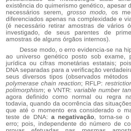
existência do quimerismo genético, apesar d
necessários serem,
grosso modo,
os mesm
diferenciados apenas na complexidade e vi
(é necessário retirar amostras de vários 
investigado, de seus parentes de primei
amostras de alguns órgãos internos).
Desse modo, o erro evidencia-se na hi
ao universo genético posto sob exame, po
jurídica ou cifras monetárias estatais; po
DNA separadas para a verificação verdadei
seus diversos tipos (observados métodos
polymerase chain reaction
; RFLP:
restricti
polimorphism
; e VNTR:
variable number ta
agora definido como normal ou regra n
todavia, quando da ocorrência das situaçõe
que até o momento era considerado o ma
teste de DNA:
a negativação
, torna-se o
erro; pois, independente do número de con
provas efetuadas nas mesmas amostr