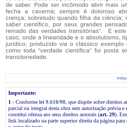
de saber. Pode ser incômodo abrir mais u
fecha a caverna; sempre é doloroso ab
crença; sobretudo quando filha da ciência;
saber científico, por seus grandes pensado
reinado das verdades transitórias”.
E est
caso, onde a linearidade e o absolutismo, tí
jurídico, produzido via o clássico exemplo
como toda “verdade científica” foi posta e
transitoriedade.
Indiq
Importante:
1 -
Conforme
lei 9.610/98
, que dispõe sobre direitos a
parcial ou integral desta obra sem autorização prévia e
constitui ofensa aos seus direitos autorais (
art. 29
). Em
link
localizado na parte superior direita da página par
o autor do texto.