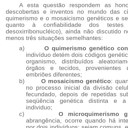
A esta questão respondem as honor
descobertas e inventos no mundo das ci
quimerismo e o mosaicismo genéticos e s
quanto à confiabilidade dos test
desoxirribonucléico), ainda não discutido 
menos três situações semelhantes:
a)
O quimerismo genético con
indivíduo detém dois códigos genétic
organismo, distribuídos aleatoria
órgãos e tecidos, provenientes
embriões diferentes;
b)
O mosaicismo genético
: qua
no processo inicial da divisão celu
fecundado, depois de repetidas su
seqüência genética distinta e
individuo;
c)
O microquimerismo g
abrangência, ocorre quando há int
por dois indivíduos; sejam comuns, 