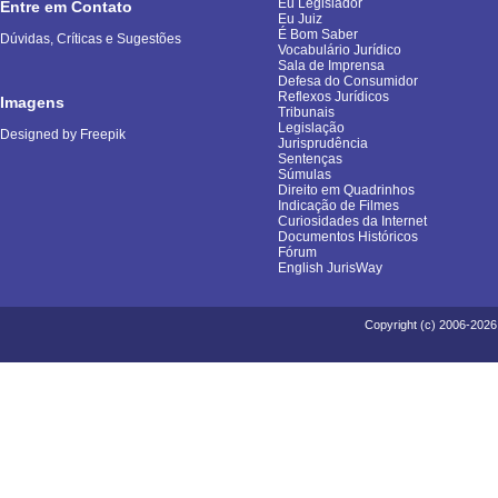
Eu Legislador
Entre em Contato
Eu Juiz
É Bom Saber
Dúvidas, Críticas e Sugestões
Vocabulário Jurídico
Sala de Imprensa
Defesa do Consumidor
Reflexos Jurídicos
Imagens
Tribunais
Legislação
Designed by Freepik
Jurisprudência
Sentenças
Súmulas
Direito em Quadrinhos
Indicação de Filmes
Curiosidades da Internet
Documentos Históricos
Fórum
English JurisWay
Copyright (c) 2006-2026