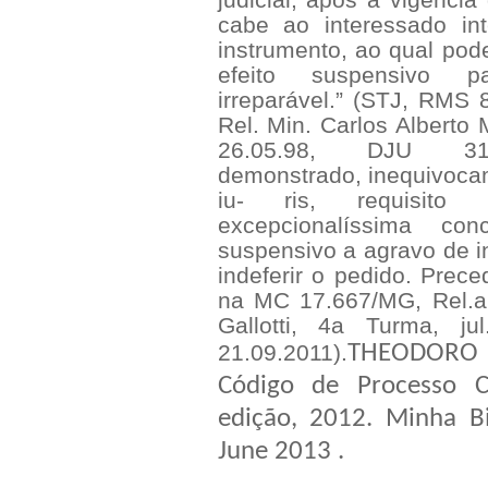
cabe ao interessado in
instrumento, ao qual poder
efeito suspensivo p
irreparável.” (STJ, RMS
Rel. Min. Carlos Alberto 
26.05.98, DJU 31.0
demonstrado, inequivoca
iu- ris, requisito
excepcionalíssima co
suspensivo a agravo de i
indeferir o pedido. Prec
na MC 17.667/MG, Rel.a 
Gallotti, 4a Turma, ju
21.09.2011).
THEODORO 
Código de Processo C
edição
, 2012.
Minha Bi
June 2013
.