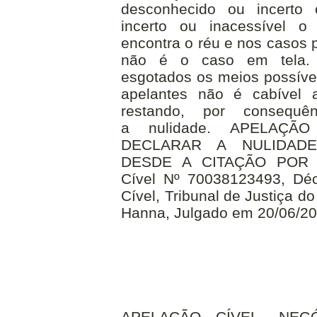
desconhecido ou incerto 
incerto ou inacessível 
encontra o réu e nos casos p
não é o caso em tela.
esgotados os meios possívei
apelantes não é cabível 
restando, por consequênc
a
nulidade
. APELAÇÃO
DECLARAR A
NULIDADE
DESDE A
CITAÇÃO
POR
Cível Nº 70038123493, Dé
Cível, Tribunal
de Justiça do
Hanna, Julgado em 20/06/20
APELAÇÃO CÍVEL. NEGÓ