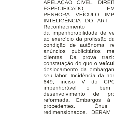
APELAÇÃO CÍVEL. DIRE
ESPECIFICADO. 
PENHORA.
VEÍCULO
.
IM
INTELIGÊNCIA DO ART. 
Reconhecimento
da
impenhorabilidade
de
v
ao exercício da profissão d
condição de autônoma, r
anúncios publicitários m
clientes. Da prova traz
constatação de que o
veícu
deslocamento da embargant
seu labor. Incidência da no
649, inciso V do CPC
impenhorável o bem
desenvolvimento de pro
reformada. Embargos à 
procedentes. Ônus 
redimensionados. DERA