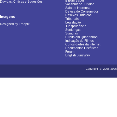
É Bom Saber
Dúvidas, Críticas e Sugestões
Vocabulário Jurídico
Sala de Imprensa
Defesa do Consumidor
Reflexos Jurídicos
Imagens
Tribunais
Legislação
Designed by Freepik
Jurisprudência
Sentenças
Súmulas
Direito em Quadrinhos
Indicação de Filmes
Curiosidades da Internet
Documentos Históricos
Fórum
English JurisWay
Copyright (c) 2006-2026