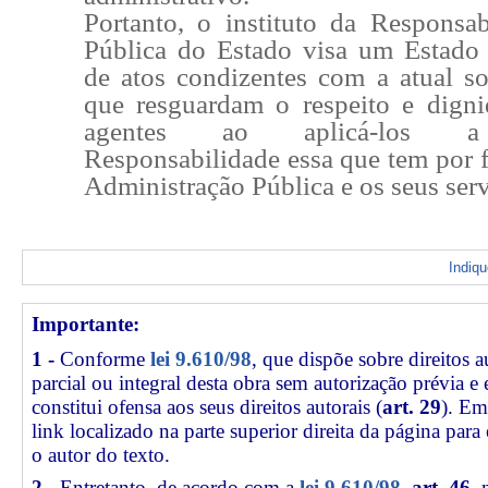
Portanto, o instituto da Responsab
Pública do Estado visa um Estado
de atos condizentes com a atual so
que resguardam o respeito e dign
agentes ao aplicá-los a 
Responsabilidade essa que tem por f
Administração Pública e os seus serv
Indiq
Importante:
1 -
Conforme
lei 9.610/98
, que dispõe sobre direitos a
parcial ou integral desta obra sem autorização prévia e
constitui ofensa aos seus direitos autorais (
art. 29
). Em
link
localizado na parte superior direita da página par
o autor do texto.
2 -
Entretanto, de acordo com a
lei 9.610/98
,
art. 46
, 