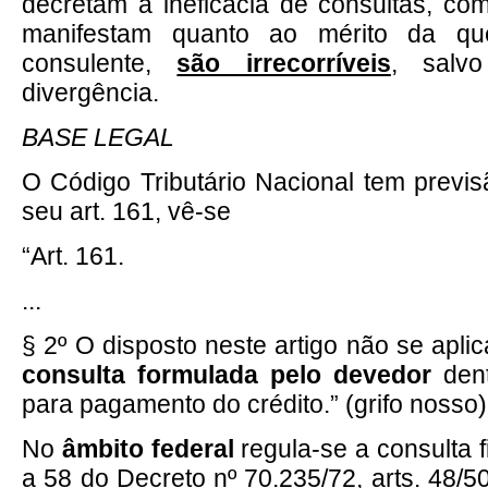
decretam a ineficácia de consultas, c
manifestam quanto ao mérito da qu
consulente,
são irrecorríveis
, salv
divergência.
BASE LEGAL
O Código Tributário Nacional tem previ
seu art. 161, vê-se
“Art. 161.
...
§ 2º O disposto neste artigo não se apl
consulta formulada pelo devedor
dent
para pagamento do crédito.” (grifo nosso)
No
âmbito federal
regula-se a consulta fi
a 58 do Decreto nº 70.235/72, arts. 48/5