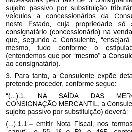
sujeito passivo por substituição tribut
veículos a concessionários da Consu
neste Estado, cuja propriedade só s
consignatário (concessionário) na venda 
que, segundo a Consulente, “ensejará
mesmo, tudo conforme o estipula
(entendemos que por “mesmo” a Consulen
ao consignatário).
3. Para tanto, a Consulente expõe de
pretende proceder, conforme segue:
“(...).1. NA SAÍDA DAS ME
CONSIGNAÇÃO MERCANTIL, a Consulent
sujeito passivo por substituição) deverá:
(...).1.1.– emitir Nota Fiscal, nos term
`caput´, e §§ 1º e 5º, e 465, conte