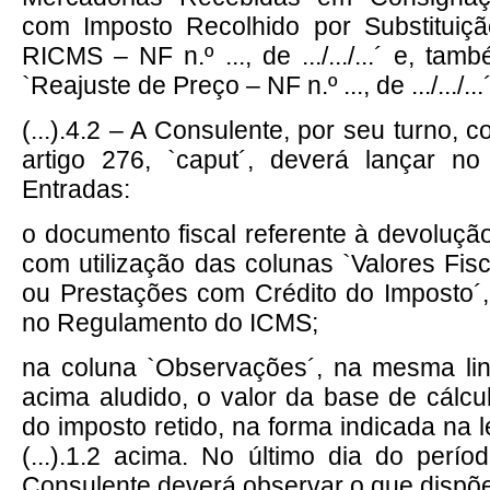
com Imposto Recolhido por Substituiçã
RICMS – NF n.º ..., de .../.../...´ e, tam
`Reajuste de Preço – NF n.º ..., de .../.../...´
(...).4.2 – A Consulente, por seu turno, 
artigo 276, `caput´, deverá lançar no
Entradas:
o documento fiscal referente à devoluçã
com utilização das colunas `Valores Fis
ou Prestações com Crédito do Imposto´,
no Regulamento do ICMS;
na coluna `Observações´, na mesma li
acima aludido, o valor da base de cálcu
do imposto retido, na forma indicada na l
(...).1.2 acima. No último dia do perí
Consulente deverá observar o que dispõe