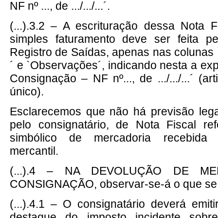
NF nº ..., de .../.../...´.
(...).3.2 – A escrituração dessa Nota F
simples faturamento deve ser feita p
Registro de Saídas, apenas nas colunas
´ e `Observações´, indicando nesta a e
Consignação – NF nº..., de .../.../...´ (a
único).
Esclarecemos que não há previsão lega
pelo consignatário, de Nota Fiscal re
simbólico de mercadoria recebida
mercantil.
(...).4 – NA DEVOLUÇÃO DE M
CONSIGNAÇÃO, observar-se-á o que se
(...).4.1 – O consignatário deverá emit
destaque do imposto incidente sob