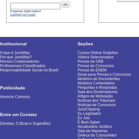
Esqueceu login/senha?
Lembrete por e-mail
Institucional
Seções
O que é JurisWay
Cursos Online Gratuitos
Por que JurisWay?
Vídeos Selecionados
Nossos Colaboradores
Provas da OAB
Profissionais Classificados
Provas de Concursos
Responsabilidade Social no Brasil
Provas do ENEM
Dicas para Provas e Concursos
Modelos de Documentos
Modelos Comentados
Publicidade
Perguntas e Respostas
Sala dos Doutrinadores
Artigos de Motivação
Anuncie Conosco
Notícias dos Tribunais
Notícias de Concursos
JurisClipping
Eu Legislador
Entre em Contato
Eu Juiz
É Bom Saber
Dúvidas, Críticas e Sugestões
Vocabulário Jurídico
Sala de Imprensa
Defesa do Consumidor