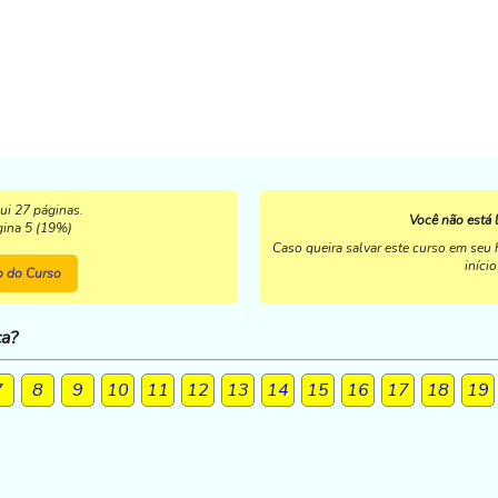
ui 27 páginas.
Você não está 
gina 5 (19%)
Caso queira salvar este curso em seu h
iníci
io do Curso
ca?
7
8
9
10
11
12
13
14
15
16
17
18
19