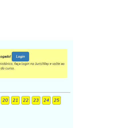
logado!
Login
istórico, faça login no JurisWay e volte ao
o do curso.
20
21
22
23
24
25