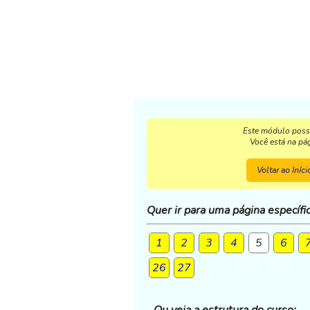
Este módulo poss
Você está na pá
Voltar ao Iníc
Quer ir para uma página específi
1
2
3
4
5
6
26
27