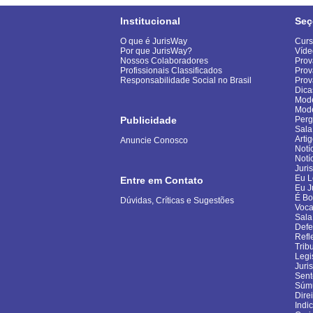
Institucional
Seç
O que é JurisWay
Curs
Por que JurisWay?
Víde
Nossos Colaboradores
Prov
Profissionais Classificados
Prov
Responsabilidade Social no Brasil
Pro
Dica
Mode
Mod
Publicidade
Perg
Sala
Arti
Anuncie Conosco
Notí
Notí
Juri
Eu L
Entre em Contato
Eu J
É B
Dúvidas, Críticas e Sugestões
Voca
Sala
Defe
Refl
Trib
Legi
Juri
Sent
Súm
Dire
Indi