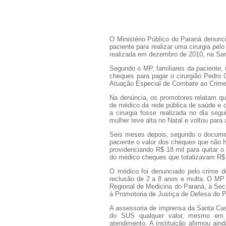
O Ministério Público do Paraná denunc
paciente para realizar uma cirurgia pe
realizada em dezembro de 2010, na San
Segundo o MP, familiares da paciente,
cheques para pagar o cirurgião Pedro 
Atuação Especial de Combate ao Crime 
Na denúncia, os promotores relatam qu
de médico da rede pública de saúde e d
a cirurgia fosse realizada no dia se
mulher teve alta no Natal e voltou para
Seis meses depois, segundo o documen
paciente o valor dos cheques que não 
providenciando R$ 18 mil para quitar 
do médico cheques que totalizavam R$ 
O médico foi denunciado pelo crime de
reclusão de 2 a 8 anos e multa. O MP 
Regional de Medicina do Paraná, à Sec
à Promotoria de Justiça de Defesa do P
A assessoria de imprensa da Santa Cas
do SUS qualquer valor, mesmo em 
atendimento. A instituição afirmou ain