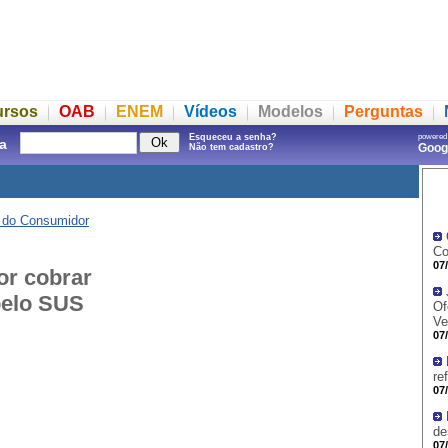
ursos
OAB
ENEM
Vídeos
Modelos
Perguntas
Esqueceu a senha?
powered
a
Goo
Não tem cadastro?
o do Consumidor
Co
07
or cobrar
 pelo SUS
Of
Ve
07
re
07
de
07