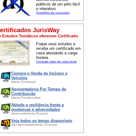
públicos de um jeito fácil
e interativo.
Questões de concursos
ertificados JurisWay
 Estudos Temáticos oferecem Certificado
Foque seus estudos e
receba um certificado em
casa atestando a carga
horária.
Consulte valor de cada tema
Compra e Venda de Imóveis e
Veículos
Direito Contratual
Aposentadoria Por Tempo de
Contribuição
Direito Previdenciário
Atitude e resiliência frente a
mudanças e adversidades
Desenvolvimento Pessoal
Veja todos os temas disponíveis
São aproximadamente 70 temas