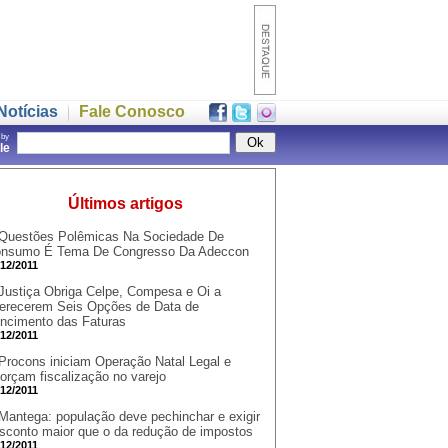
Notícias
Fale Conosco
 by
gle
Últimos artigos
Questões Polêmicas Na Sociedade De
nsumo É Tema De Congresso Da Adeccon
/12/2011
Justiça Obriga Celpe, Compesa e Oi a
erecerem Seis Opções de Data de
ncimento das Faturas
/12/2011
Procons iniciam Operação Natal Legal e
forçam fiscalização no varejo
/12/2011
Mantega: população deve pechinchar e exigir
sconto maior que o da redução de impostos
/12/2011