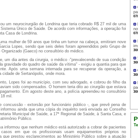
pa
07
iou um neurocirurgião de Londrina que teria cobrado R$ 27 mil de uma
lo Sistema Único de Saúde. De acordo com informações, a operação foi
no
ta Casa de Londrina.
07
 uma mulher de 59 anos que tinha um tumor na cabeça, emitiram nove
im
Garcia Lopes, sendo que seis deles foram apreendidos pelo Grupo de
30
Organizado (Gaeco) no consultório do médico.
e, um dia antes da cirurgia, o médico -"prevalecendo de sua condição
30
a gravidade do quadro de saúde da vítima" - exigiu a quantia para que
guinte. Após uma semana internada para se recuperar da operação, a
 a cidade de Sertanópolis, onde mora.
30
to, Lopes foi ao município, com seu advogado, e cobrou do filho da
haviam sido compensados. O homem teria dito ao cirurgião que estava
pa
o pagamento. Em agosto deste ano, a polícia apreendeu no consultório
30
18 mil.
 concussão - extorsão por funcionário público -, que prevê pena de
informou ainda que uma cópia do inquérito será enviada ao Conselho
retaria Municipal de Saúde, a 17ª Regional de Saúde, à Santa Casa, e
P
atrimônio Público.
Te
a informou que nenhum médico está autorizado a cobrar de pacientes
casos em que os profissionais usam equipamentos próprios no
da que prestou esclarecimentos ao Ministério Público sobre a atuação