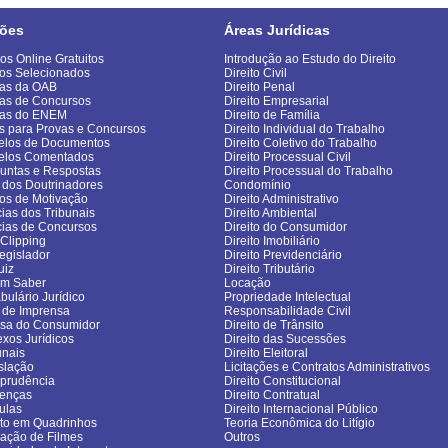
ões
Áreas Jurídicas
os Online Gratuitos
Introdução ao Estudo do Direito
os Selecionados
Direito Civil
as da OAB
Direito Penal
as de Concursos
Direito Empresarial
vas do ENEM
Direito de Família
s para Provas e Concursos
Direito Individual do Trabalho
los de Documentos
Direito Coletivo do Trabalho
elos Comentados
Direito Processual Civil
untas e Respostas
Direito Processual do Trabalho
 dos Doutrinadores
Condomínio
gos de Motivação
Direito Administrativo
cias dos Tribunais
Direito Ambiental
cias de Concursos
Direito do Consumidor
sClipping
Direito Imobiliário
egislador
Direito Previdenciário
uiz
Direito Tributário
om Saber
Locação
bulário Jurídico
Propriedade Intelectual
 de Imprensa
Responsabilidade Civil
sa do Consumidor
Direito de Trânsito
exos Jurídicos
Direito das Sucessões
unais
Direito Eleitoral
slação
Licitações e Contratos Administrativos
sprudência
Direito Constitucional
enças
Direito Contratual
ulas
Direito Internacional Público
ito em Quadrinhos
Teoria Econômica do Litígio
cação de Filmes
Outros