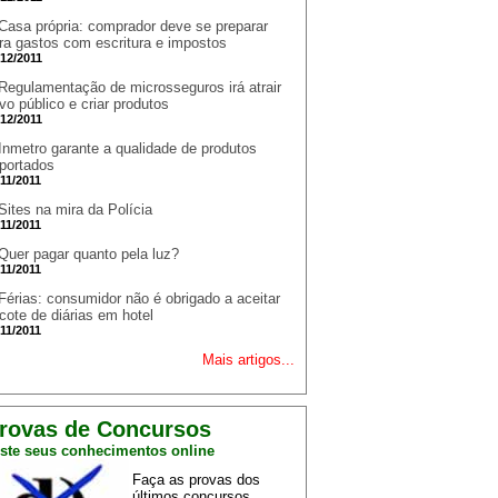
Casa própria: comprador deve se preparar
ra gastos com escritura e impostos
/12/2011
Regulamentação de microsseguros irá atrair
vo público e criar produtos
/12/2011
Inmetro garante a qualidade de produtos
portados
/11/2011
Sites na mira da Polícia
/11/2011
Quer pagar quanto pela luz?
/11/2011
Férias: consumidor não é obrigado a aceitar
cote de diárias em hotel
/11/2011
Mais artigos...
rovas de Concursos
ste seus conhecimentos online
Faça as provas dos
últimos concursos