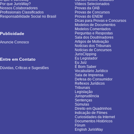
Por que JurisWay?
Vídeos Selecionados
Nossos Colaboradores
Provas da OAB
Profissionais Classificados
Provas de Concursos
Responsabilidade Social no Brasil
Provas do ENEM
Dicas para Provas e Concursos
Modelos de Documentos
Modelos Comentados
Publicidade
Perguntas e Respostas
Sala dos Doutrinadores
Artigos de Motivação
Anuncie Conosco
Notícias dos Tribunais
Notícias de Concursos
JurisClipping
Eu Legislador
Entre em Contato
Eu Juiz
É Bom Saber
Dúvidas, Críticas e Sugestões
Vocabulário Jurídico
Sala de Imprensa
Defesa do Consumidor
Reflexos Jurídicos
Tribunais
Legislação
Jurisprudência
Sentenças
Súmulas
Direito em Quadrinhos
Indicação de Filmes
Curiosidades da Internet
Documentos Históricos
Fórum
English JurisWay