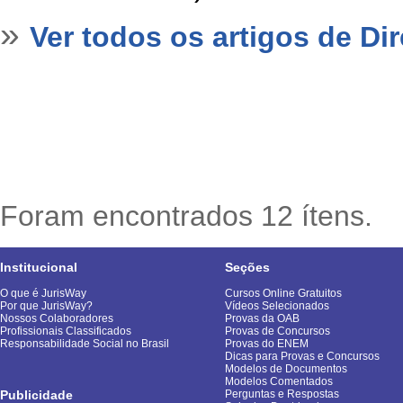
»
Ver todos os artigos de Dire
Foram encontrados 12 ítens.
Institucional
Seções
O que é JurisWay
Cursos Online Gratuitos
Por que JurisWay?
Vídeos Selecionados
Nossos Colaboradores
Provas da OAB
Profissionais Classificados
Provas de Concursos
Responsabilidade Social no Brasil
Provas do ENEM
Dicas para Provas e Concursos
Modelos de Documentos
Modelos Comentados
Publicidade
Perguntas e Respostas