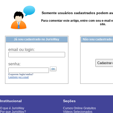
Somente usuários cadastrados podem ava
Para comentar este artigo, entre com seu e-mail 
site.
Já sou cadastrado no JurisWay
Não sou cadastrado
email ou login:
senha:
Esqueceu login/senha?
Lembrete por e-mail
Institucional
Seções
O que é JurisWay
Cursos Online Gratuitos
Por que JurisWay?
Vídeos Selecionados