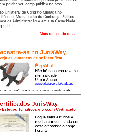
sem perder seu cargo público no brasil
o Unilateral de Contrato fundada no
e Público: Manutenção da Confiança Pública
dade da Administração e em sua Capacidade
mpenho.
Mais artigos da área...
adastre-se no JurisWay
veja as vantagens de se identificar
É grátis!
Não há nenhuma taxa ou
mensalidade.
Use e Abuse.
www.jurisway.org.br/cadastro
 é cadastrado? Identifique-se com seu email e senha
ertificados JurisWay
 Estudos Temáticos oferecem Certificado
Foque seus estudos e
receba um certificado em
casa atestando a carga
horária.