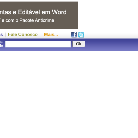
os
Fale Conosco
Mais...
 by
gle