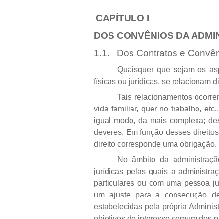
CAPÍTULO I
DOS CONVÊNIOS DA ADMI
1.1.
Dos Contratos e Convê
Quaisquer que sejam os asp
físicas ou jurídicas, se relacionam d
Tais relacionamentos ocorre
vida familiar, quer no trabalho, et
igual modo, da mais complexa; des
deveres. Em função desses direitos
direito corresponde uma obrigação.
No âmbito da administraçã
jurídicas pelas quais a administra
particulares ou com uma pessoa jur
um ajuste para a consecução de 
estabelecidas pela própria Administ
objetivos de interesse comum dos pa