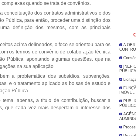
 complexas quando se trata de convênios.
ma conceituação dos contratos administrativos e dos
ão Pública, para então, proceder uma distinção dos
r uma definição dos mesmos, com as principais
O
ceitos acima delineados, o foco se orientou para os
A OBR
CONTRO
 com os termos de convênio de colaboração técnica
Consór
ção Pública, apontando algumas questões, que na
dagações na sua aplicação.
INEFI
PÚBLICA
mbém a problemática dos subsídios, subvenções,
Licita
bas; e o tratamento aplicado as bolsas de estudo e
FUNÇÃ
ração Pública.
IMÓVEL
tema, apenas, a título de contribuição, buscar a
PUBLI
PÚBLICO
es, que cada vez mais despertam o interesse dos
AGÊNC
ADMINI
Process
Do prof