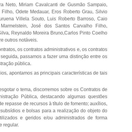
ira Neto, Miriam Cavalcanti de Gusmão Sampaio,
n Filho, Odete Medauar, Eros Roberto Grau, Silvio
ruena Villela Souto, Luis Roberto Barroso, Caio
 Marmelstein, José dos Santos Carvalho Filho,
ilva, Reynaldo Moreira Bruno,Carlos Pinto Coelho
e outros notáveis.
tratos, os contratos administrativos e, os contratos
 seguida, passamos a fazer uma distinção entre os
tração pública.
os, apontamos as principais características de tais
sgotar o tema, discorremos sobre os Contratos de
istração Pública, destacando algumas questões
e repasse de recursos à título de fomento; auxílios,
 subsídios e bolsas para a realização do objeto do
ilizados e geridos e/ou administrados de forma
 regular.