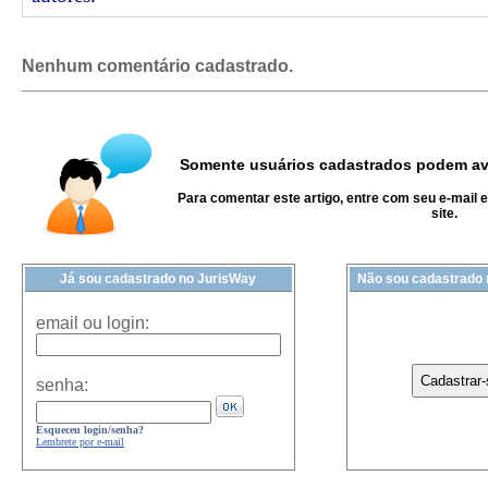
Nenhum comentário cadastrado.
Somente usuários cadastrados podem ava
Para comentar este artigo, entre com seu e-mail 
site.
Já sou cadastrado no JurisWay
Não sou cadastrado
email ou login:
senha:
Esqueceu login/senha?
Lembrete por e-mail