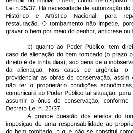
demolir ou mutilar o bem, conforme disposto n
Lei n.25/37. Há necessidade de autorização do 
Histórico e Artístico Nacional, para rep
restauração. O tombamento não impede, poré
gravar o bem por meio do penhor, anticrese ou 
b) quanto ao Poder Público: tem direi
caso de alienação do bem tombado (o prazo pa
direito é de trinta dias), sob pena de a inobserv
da alienação. Nos casos de urgência, o 
providenciar as obras de conservação, assim
não ter o proprietário condições econômica
comunicará ao Poder Público tal situação, para
assumir o ônus de conservação, conforme 
Decreto-Lei n. 25/37.
A grande questão dos efeitos do to
imposição de uma responsabilidade ao propri
do bem tombado, o que não se constitui como 