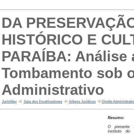
DA PRESERVAÇÃO
HISTÓRICO E CU
PARAÍBA: Análise a
Tombamento sob o 
Administrativo
JurisWay
Sala dos Doutrinadores
Artigos Jurídicos
Direito Administrati
Resumo:
O presente t
instituto do