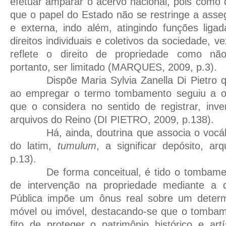
efetuar amparar o acervo nacional, pois como d
que o papel do Estado não se restringe a asse
e externa, indo além, atingindo funções liga
direitos individuais e coletivos da sociedade, 
reflete o direito de propriedade como nã
portanto, ser limitado (MARQUES, 2009, p.3).
Dispõe Maria Sylvia Zanella Di Pietro qu
ao empregar o termo tombamento seguiu a or
que o considera no sentido de registrar, inven
arquivos do Reino (DI PIETRO, 2009, p.138).
Há, ainda, doutrina que associa o voc
do latim,
tumulum
, a significar depósito, a
p.13).
De forma conceitual, é tido o tomba
de intervenção na propriedade mediante a q
Pública impõe um ônus real sobre um determ
móvel ou imóvel, destacando-se que o tomba
fito de proteger o patrimônio histórico e art