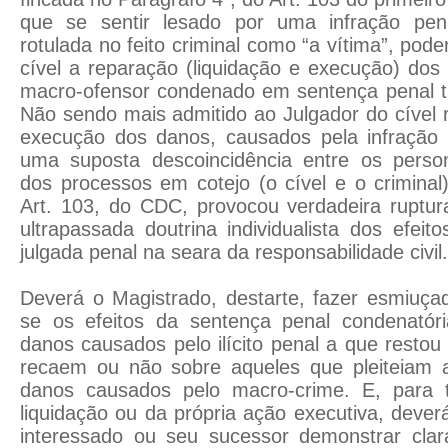
que se sentir lesado por uma infração pe
rotulada no feito criminal como “a vítima”, poder
cível a reparação (liquidação e execução) do
macro-ofensor condenado em sentença penal tr
Não sendo mais admitido ao Julgador do cível r
execução dos danos, causados pela infração
uma suposta descoincidência entre os perso
dos processos em cotejo (o cível e o criminal
Art. 103, do CDC, provocou verdadeira ruptur
ultrapassada doutrina individualista dos efeit
julgada penal na seara da responsabilidade civil.
Deverá o Magistrado, destarte, fazer esmiuça
se os efeitos da sentença penal condenatór
danos causados pelo ilícito penal a que resto
recaem ou não sobre aqueles que pleiteiam 
danos causados pelo macro-crime. E, para t
liquidação ou da própria ação executiva, deverá
interessado ou seu sucessor demonstrar clara