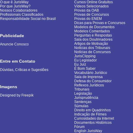
O que é JurisWay
Cursos Online Gratuitos
Por que JurisWay?
Vídeos Selecionados
Nossos Colaboradores
Provas da OAB
Profissionais Classificados
Provas de Concursos
Responsabilidade Social no Brasil
Provas do ENEM
Dicas para Provas e Concursos
Modelos de Documentos
Modelos Comentados
Publicidade
Perguntas e Respostas
Sala dos Doutrinadores
Artigos de Motivação
Anuncie Conosco
Notícias dos Tribunais
Notícias de Concursos
JurisClipping
Eu Legislador
Entre em Contato
Eu Juiz
É Bom Saber
Dúvidas, Críticas e Sugestões
Vocabulário Jurídico
Sala de Imprensa
Defesa do Consumidor
Reflexos Jurídicos
Imagens
Tribunais
Legislação
Designed by Freepik
Jurisprudência
Sentenças
Súmulas
Direito em Quadrinhos
Indicação de Filmes
Curiosidades da Internet
Documentos Históricos
Fórum
English JurisWay