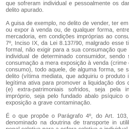
que sofreram individual e pessoalmente os da
delito apurado.
A guisa de exemplo, no delito de vender, ter e
ou expor à venda ou, de qualquer forma, entr
mercadoria, em condições impróprias ao consum
7º, Inciso IX, da Lei 8.137/90, malgrado esse 
formal, não exigir para a sua consumação que s
individual de determinado consumidor, sendo 
consumação a mera exposição à venda (crime c
consumo), todo aquele, de alguma forma, se se
delito (vítima mediata, que adquiriu o produto 
legítima ativa para promover a liquidação dos 
(e) extra-patrimoniais sofridos, seja pela 
impróprio, seja pelo fundado abalo psíquico 
exposição a grave contaminação.
É o que propõe o Parágrafo 4º, do Art. 10
denominado na doutrina de transporte in util
penal coletiva para a esfera coletiva e individual