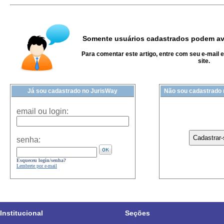
Somente usuários cadastrados podem ava
Para comentar este artigo, entre com seu e-mail 
site.
Já sou cadastrado no JurisWay
Não sou cadastrado
email ou login:
senha:
Esqueceu login/senha?
Lembrete por e-mail
Institucional
Seções