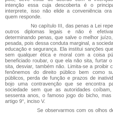
intenção essa cuja descoberta é o princip
interprete, isso não elide a conveniência o
quem responde.
No capítulo III, das penas a Lei repete 
outros diplomas legais e não é efetiva
determinando penas, que salve o melhor juízo,
pesada, pois dessa conduta marginal, a socie
educação e segurança. Ela institui sanções qu
sem qualquer ética e moral com a coisa púb
beneficiado roubar, o que ela não sita, furtar
sita, desviar, também não. Limita-se a proibir 
fenônemos do direito público bem como su
públicos, perda de função e prazos de inativi
bojo uma contravenção que se encontra pa
sociedade sem que as autoridades coíbam,
sessenta anos, o famoso jogo do bicho, mas
artigo 9°, inciso V.
Se observarmos com os olhos de her