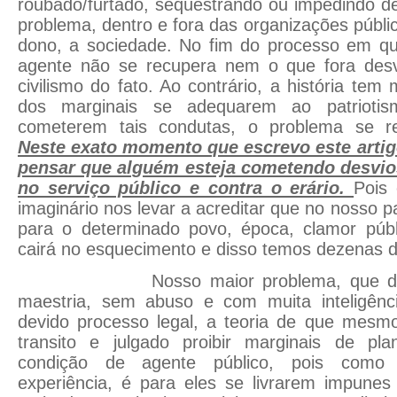
roubado/furtado, seqüestrando ou impedindo de 
problema, dentro e fora das organizações públi
dono, a sociedade. No fim do processo em qu
agente não se recupera nem o que fora des
civilismo do fato. Ao contrário, a história te
dos marginais se adequarem ao patrioti
cometerem tais condutas, o problema se re
Neste exato momento que escrevo este artig
pensar que alguém esteja cometendo desvios
no serviço público e contra o erário.
Pois
imaginário nos levar a acreditar que no nosso pa
para o determinado povo, época, clamor públ
cairá no esquecimento e disso temos dezenas 
Nosso maior problema, que devem
maestria, sem abuso e com muita inteligên
devido processo legal, a teoria de que mes
transito e julgado proibir marginais de pl
condição de agente público, pois com
experiência, é para eles se livrarem impun