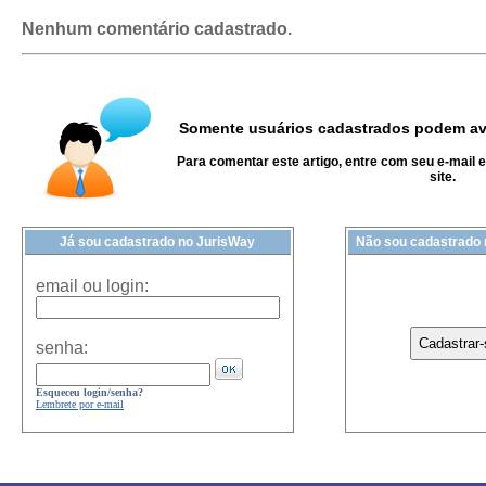
Nenhum comentário cadastrado.
Somente usuários cadastrados podem ava
Para comentar este artigo, entre com seu e-mail 
site.
Já sou cadastrado no JurisWay
Não sou cadastrado
email ou login:
senha:
Esqueceu login/senha?
Lembrete por e-mail