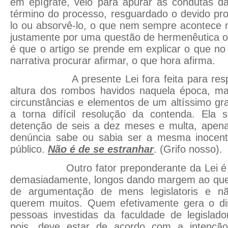
em epígrafe, veio para apurar as condutas d
término do processo, resguardado o devido pr
lo ou absorvê-lo, o que nem sempre acontece 
justamente por uma questão de hermenêutica o
é que o artigo se prende em explicar o que no
narrativa procurar afirmar, o que hora afirma.
A presente Lei fora feita para respon
altura dos rombos havidos naquela época, ma
circunstâncias e elementos de um altíssimo gra
a torna difícil resolução da contenda. Ela
detenção de seis a dez meses e multa, apen
denúncia sabe ou sabia ser a mesma inocent
público.
Não é de se estranhar
. (Grifo nosso).
Outro fator preponderante da Lei é qu
demasiadamente, longos dando margem ao que
de argumentação de mens legislatoris e n
querem muitos. Quem efetivamente gera o dire
pessoas investidas da faculdade de legislado
pois, deve estar de acordo com a intenção