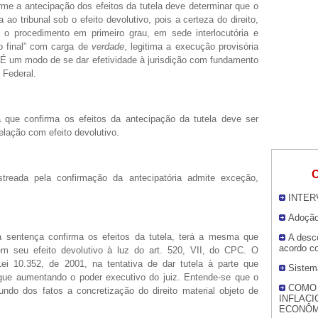
rme a antecipação dos efeitos da tutela deve determinar que o
ao tribunal sob o efeito devolutivo, pois a certeza do direito,
o procedimento em primeiro grau, em sede interlocutória e
ão final” com carga de
verdade
, legitima a execução provisória
. É um modo de se dar efetividade à jurisdição com fundamento
 Federal.
que confirma os efeitos da antecipação da tutela deve ser
elação com efeito devolutivo.
O
treada pela confirmação da antecipatória admite exceção,
INTER
Adoção
a sentença confirma os efeitos da tutela, terá a mesma que
A desco
acordo c
m seu efeito devolutivo à luz do art. 520, VII, do CPC. O
Lei 10.352, de 2001, na tentativa de dar tutela à parte que
Sistem
ue aumentando o poder executivo do juiz. Entende-se que o
COMO
undo dos fatos a concretização do direito material objeto de
INFLACI
ECONÔM