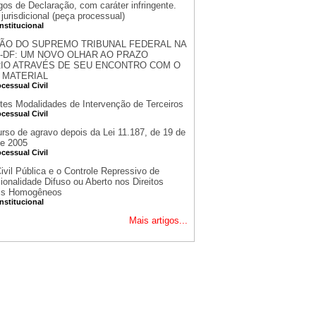
os de Declaração, com caráter infringente.
urisdicional (peça processual)
nstitucional
ÃO DO SUPREMO TRIBUNAL FEDERAL NA
6-DF: UM NOVO OLHAR AO PRAZO
RIO ATRAVÉS DE SEU ENCONTRO COM O
 MATERIAL
ocessual Civil
tes Modalidades de Intervenção de Terceiros
ocessual Civil
rso de agravo depois da Lei 11.187, de 19 de
de 2005
ocessual Civil
ivil Pública e o Controle Repressivo de
ionalidade Difuso ou Aberto nos Direitos
ais Homogêneos
nstitucional
Mais artigos...