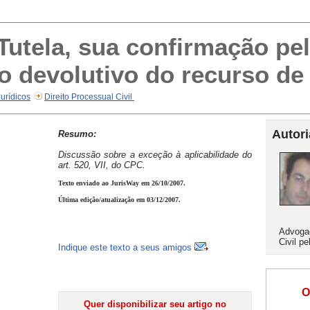
Tutela, sua confirmação pel
to devolutivo do recurso de
Jurídicos
Direito Processual Civil
Autori
Resumo:
Discussão sobre a exceção à aplicabilidade do
art. 520, VII, do CPC.
Texto enviado ao JurisWay em 26/10/2007.
Última edição/atualização em 03/12/2007.
Advogad
Civil p
Indique este texto a seus amigos
O
Quer disponibilizar seu artigo no