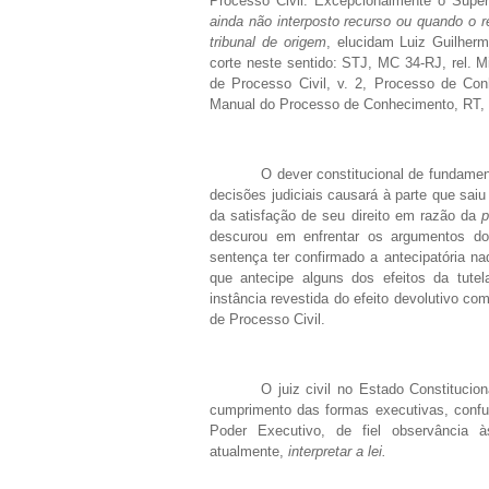
Processo Civil. Excepcionalmente o Super
ainda não interposto recurso ou quando o r
tribunal de origem
, elucidam Luiz Guilher
corte neste sentido: STJ, MC 34-RJ, rel. M
de Processo Civil, v. 2, Processo de Con
Manual do Processo de Conhecimento, RT, S
O dever constitucional de fundame
decisões judiciais causará à parte que sai
da satisfação de seu direito em razão da
p
descurou em enfrentar os argumentos do
sentença ter confirmado a antecipatória n
que antecipe alguns dos efeitos da tute
instância revestida do efeito devolutivo co
de Processo Civil.
O juiz civil no Estado Constitucio
cumprimento das formas executivas, confu
Poder Executivo, de fiel observância à
atualmente,
interpretar a lei.