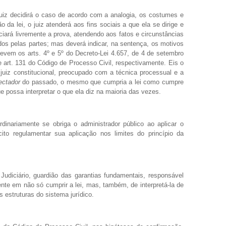
 juiz decidirá o caso de acordo com a analogia, os costumes e
ão da lei, o juiz atenderá aos fins sociais a que ela se dirige e
iará livremente a prova, atendendo aos fatos e circunstâncias
os pelas partes; mas deverá indicar, na sentença, os motivos
evem os arts. 4º e 5º do Decreto-Lei 4.657, de 4 de setembro
e art. 131 do Código de Processo Civil, respectivamente. Eis o
o juiz constitucional, preocupado com a técnica processual e a
ectador
do passado, o mesmo que cumpria a lei como cumpre
e possa interpretar o que ela diz na maioria das vezes.
dinariamente se obriga o administrador público ao aplicar o
ito regulamentar sua aplicação nos limites do princípio da
udiciário, guardião das garantias fundamentais, responsável
nte em não só cumprir a lei, mas, também, de interpretá-la de
 estruturas do sistema jurídico.