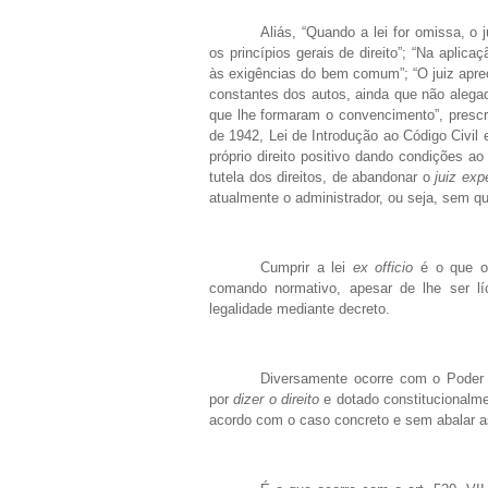
Aliás, “Quando a lei for omissa, o
os princípios gerais de direito”; “Na aplicaç
às exigências do bem comum”; “O juiz aprec
constantes dos autos, ainda que não alegad
que lhe formaram o convencimento”, prescr
de 1942, Lei de Introdução ao Código Civil 
próprio direito positivo dando condições a
tutela dos direitos, de abandonar o
juiz exp
atualmente o administrador, ou seja, sem qu
Cumprir a lei
ex officio
é o que or
comando normativo, apesar de lhe ser líc
legalidade mediante decreto.
Diversamente ocorre com o Poder J
por
dizer o direito
e dotado constitucionalme
acordo com o caso concreto e sem abalar as