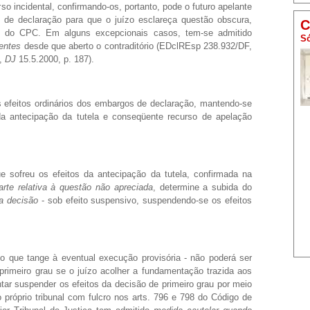
so incidental, confirmando-os, portanto, pode o futuro apelante
s de declaração para que o juízo esclareça questão obscura,
C
 do CPC. Em alguns excepcionais casos, tem-se admitido
Só
gentes
desde que aberto o contraditório (EDclREsp 238.932/DF,
0,
DJ
15.5.2000, p. 187).
 efeitos ordinários dos embargos de declaração, mantendo-se
 da antecipação da tutela e conseqüente recurso de apelação
 sofreu os efeitos da antecipação da tutela, confirmada na
arte relativa à questão não apreciada
, determine a subida do
a decisão
- sob efeito suspensivo, suspendendo-se os efeitos
o que tange à eventual execução provisória - não poderá ser
 primeiro grau se o juízo acolher a fundamentação trazida aos
ntar suspender os efeitos da decisão de primeiro grau por meio
 próprio tribunal com fulcro nos arts. 796 e 798 do Código de