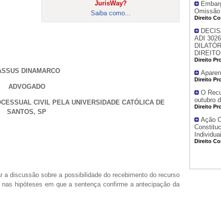
JurisWay?
Embarg
Omissão j
Saiba como...
Direito Co
DECIS
ADI 302
DILATÓ
DIREITO
Direito Pr
ASSUS DINAMARCO
Aparen
Direito Pr
ADVOGADO
O Recu
outubro 
OCESSUAL
CIVIL
PELA UNIVERSIDADE CATÓLICA DE
Direito Pr
SANTOS, SP
Ação C
Constituc
Individu
Direito Co
ar a discussão sobre a possibilidade do recebimento do recurso
as hipóteses em que a sentença confirme a antecipação da