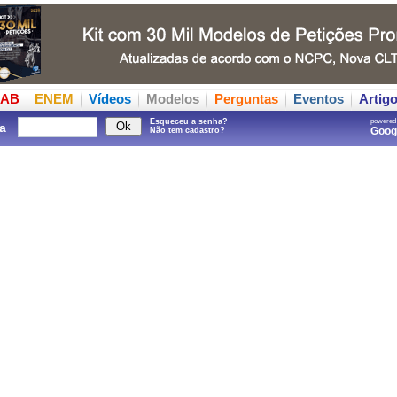
AB
ENEM
Vídeos
Modelos
Perguntas
Eventos
Artig
Esqueceu a senha?
powered
a
Goo
Não tem cadastro?