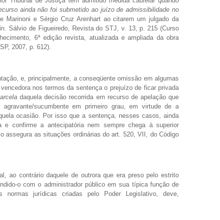
ior Tribunal de Justiça tem admitido
medida cautelar quando
ecurso ainda não foi submetido ao juízo de admissibilidade no
me Marinoni e Sérgio Cruz Arenhart ao citarem um julgado da
in. Sálvio de Figueiredo, Revista do STJ, v. 13, p. 215 (Curso
hecimento, 6ª edição revista, atualizada e ampliada da obra
P, 2007, p. 612).
ntação, e, principalmente, a conseqüente omissão em algumas
u vencedora nos termos da sentença o prejuízo de ficar privada
arcela
daquela decisão recorrida em recurso de apelação que
 agravante/sucumbente em primeiro grau, em virtude de a
aquela ocasião. Por isso que a sentença, nesses casos, ainda
la e confirme a antecipatória nem sempre chega à superior
mo assegura as situações ordinárias do art. 520, VII, do Código
nal, ao contrário daquele de outrora que
era preso pelo estrito
ndido-o com o administrador público em sua típica função de
s normas jurídicas criadas pelo Poder Legislativo, deve,