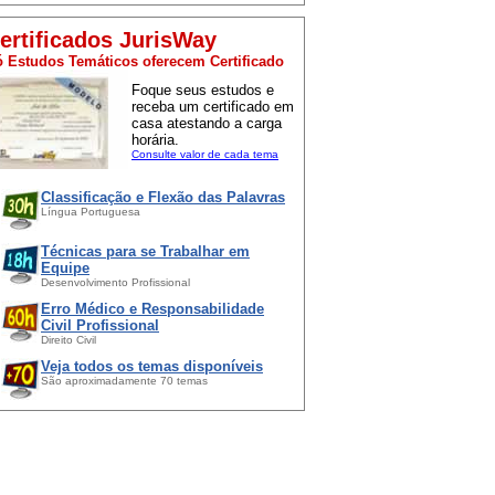
ertificados JurisWay
 Estudos Temáticos oferecem Certificado
Foque seus estudos e
receba um certificado em
casa atestando a carga
horária.
Consulte valor de cada tema
Classificação e Flexão das Palavras
Língua Portuguesa
Técnicas para se Trabalhar em
Equipe
Desenvolvimento Profissional
Erro Médico e Responsabilidade
Civil Profissional
Direito Civil
Veja todos os temas disponíveis
São aproximadamente 70 temas