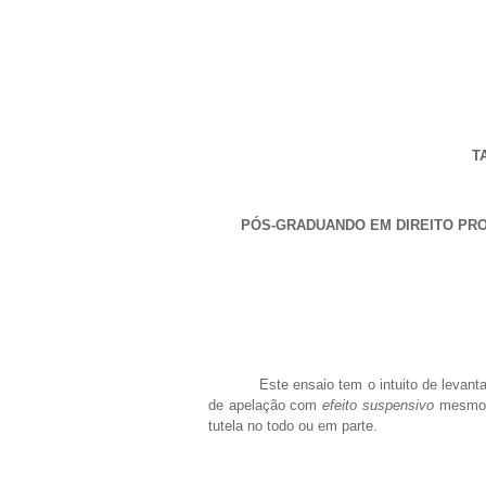
T
PÓS-GRADUANDO
EM DIREITO PR
Este ensaio tem o intuito de levant
de apelação com
efeito suspensivo
mesmo n
tutela no todo ou em parte.