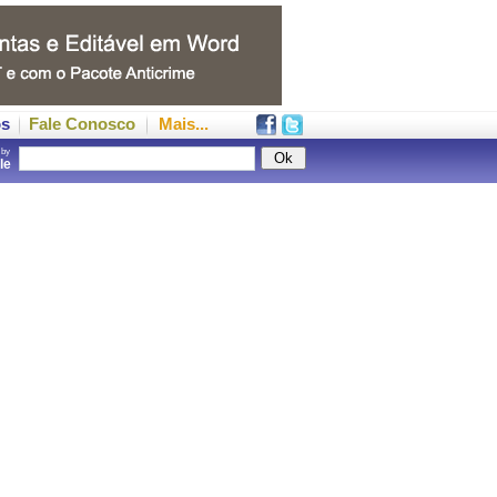
os
Fale Conosco
Mais...
 by
gle