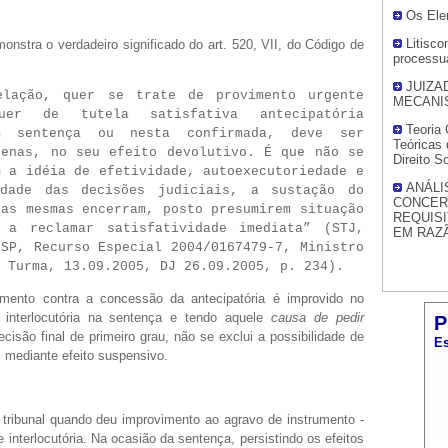
Os Ele
Litisc
onstra o verdadeiro significado do art. 520, VII, do Código de
processua
JUIZA
elação, quer se trate de provimento urgente
MECANI
uer de tutela satisfativa antecipatória
Teoria
m sentença ou nesta confirmada, deve ser
Teóricas 
penas, no seu efeito devolutivo. É que não se
Direito S
m a idéia de efetividade, autoexecutoriedade e
ANÁLI
idade das decisões judiciais, a sustação do
CONCER
 as mesmas encerram, posto presumirem situação
REQUISI
 a reclamar satisfatividade imediata” (STJ,
EM RAZ
/SP, Recurso Especial 2004/0167479-7, Ministro
 Turma, 13.09.2005, DJ 26.09.2005, p. 234).
mento contra a concessão da antecipatória é improvido no
o interlocutória na sentença e tendo aquele
causa de pedir
P
cisão final de primeiro grau, não se exclui a possibilidade de
Es
, mediante efeito suspensivo.
 tribunal quando deu improvimento ao agravo de instrumento -
interlocutória. Na ocasião da sentença, persistindo os efeitos