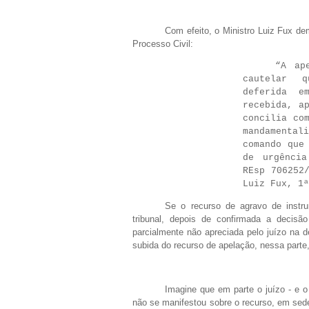
Com efeito, o Ministro Luiz Fux dem
Processo Civil:
“A ap
cautelar q
deferida e
recebida, a
concilia co
mandamental
comando que
de urgência
REsp 706252
Luiz Fux, 1ª
Se o recurso de agravo de instru
tribunal, depois de confirmada a decisã
parcialmente não apreciada pelo juízo na de
subida do recurso de apelação, nessa parte
Imagine que em parte o juízo - e o
não se manifestou sobre o recurso, em sede 