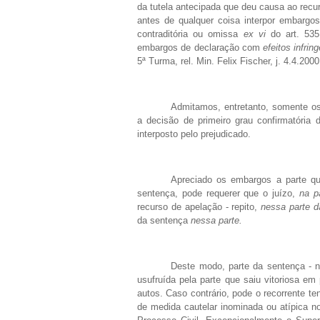
da tutela antecipada que deu causa ao recur
antes de qualquer coisa interpor embargo
contraditória ou omissa
ex vi
do art. 535
embargos de declaração com
efeitos infrin
5ª Turma, rel. Min. Felix Fischer, j. 4.4.200
Admitamos, entretanto, somente os
a decisão de primeiro grau confirmatória
interposto pelo prejudicado.
Apreciado os embargos a parte que
sentença, pode requerer que o juízo,
na p
recurso de apelação - repito,
nessa parte d
da sentença
nessa parte.
Deste modo, parte da sentença - n
usufruída pela parte que saiu vitoriosa em
autos. Caso contrário, pode o recorrente te
de medida cautelar inominada ou atípica no