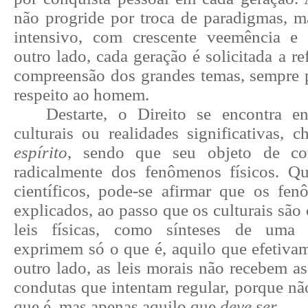
não progride por
troca
de paradigmas, m
intensivo, com crescente veemência e 
outro lado, cada geração é solicitada a r
compreensão dos grandes temas, sempre 
respeito ao homem.
Destarte, o Direito se encontra 
culturais
ou realidades significativas, 
espírito
, sendo que seu objeto de con
radicalmente dos fenômenos físicos. Q
científicos, pode-se afirmar que os fen
explicados
, ao passo que os culturais são
leis físicas, como sínteses de uma 
exprimem só
o que é
, aquilo que efetiva
outro lado, as leis morais não recebem a
condutas que intentam regular, porque nã
que é, mas apenas aquilo que
deve ser
.