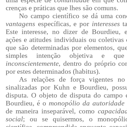
crenças e práticas que lhes são comuns.
No campo científico se dá uma con
vantagens
específicas, e por
interesses
ta
Este interesse, no dizer de Bourdieu,
ações e atitudes individuais ou coletiva
que são determinadas por elementos, q
simples intenção objetiva e que
inconscientemente
, dentro do próprio co
por estes determinados (habitus).
As relações de força vigentes no 
sinalizadas por Kuhn e Bourdieu, pos
disputa. O objeto de disputa do campo c
Bourdieu, é o
monopólio da autoridade c
de maneira inseparável, como
capacidad
social
; ou se quisermos, o monopóli
científica, compreendida enquanto capaci