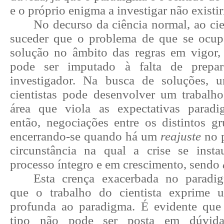
e o próprio enigma a investigar não existir
No decurso da ciência normal,
ao ci
suceder
que o problema de que se ocup
solução no âmbito das regras em vigor,
pode ser imputado à falta de prepa
investigador
. Na busca de soluções, u
cientistas pode desenvolver um trabalh
área que viola as expectativas paradi
então, negociações entre os distintos gr
encerrando-se quando há um
reajuste
no p
circunstância na qual a crise se inst
processo íntegro e em crescimento, sendo
Esta
crença
exacerbada no paradi
que
o trabalho do cientista exprime
profunda ao paradigma
. É evidente que
tipo não pode ser posta em dúvida