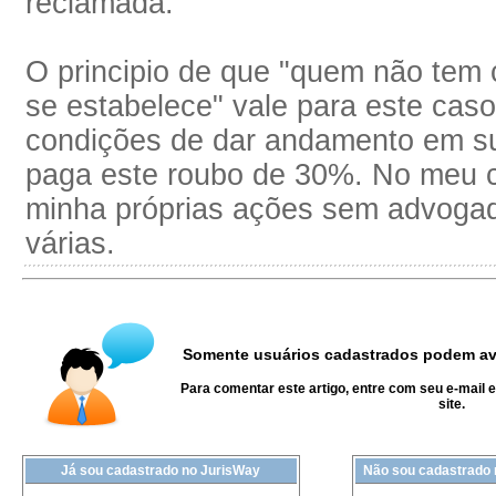
reclamada.
O principio de que "quem não tem
se estabelece" vale para este ca
condições de dar andamento em su
paga este roubo de 30%. No meu 
minha próprias ações sem advogad
várias.
Somente usuários cadastrados podem ava
Para comentar este artigo, entre com seu e-mail 
site.
Já sou cadastrado no JurisWay
Não sou cadastrado