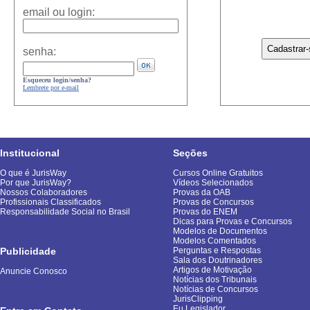
email ou login:
senha:
Esqueceu login/senha?
Lembrete por e-mail
Institucional
Seções
O que é JurisWay
Cursos Online Gratuitos
Por que JurisWay?
Vídeos Selecionados
Nossos Colaboradores
Provas da OAB
Profissionais Classificados
Provas de Concursos
Responsabilidade Social no Brasil
Provas do ENEM
Dicas para Provas e Concursos
Modelos de Documentos
Modelos Comentados
Publicidade
Perguntas e Respostas
Sala dos Doutrinadores
Artigos de Motivação
Anuncie Conosco
Notícias dos Tribunais
Notícias de Concursos
JurisClipping
Eu Legislador