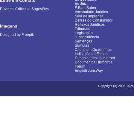
Entre em Contato
Eu Juiz
É Bom Saber
Dúvidas, Críticas e Sugestões
Vocabulário Jurídico
Sala de Imprensa
Defesa do Consumidor
Reflexos Jurídicos
Imagens
Tribunais
Legislação
Designed by Freepik
Jurisprudência
Sentenças
Súmulas
Direito em Quadrinhos
Indicação de Filmes
Curiosidades da Internet
Documentos Históricos
Fórum
English JurisWay
Copyright (c) 2006-2026