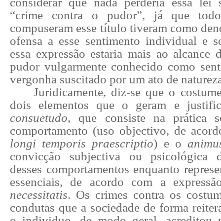
considerar que nada perderia essa lei
“crime contra o pudor”, já que todo
compuseram esse título tiveram como d
ofensa a esse sentimento individual e s
essa expressão estaria mais ao alcance 
pudor vulgarmente conhecido como sent
vergonha suscitado por um ato de natureza
Juridicamente, diz-se que o costume
dois elementos que o geram e justif
consuetudo
, que consiste na prática s
comportamento (uso objectivo, de acor
longi temporis praescriptio
) e o
animu
convicção subjectiva ou psicológica d
desses comportamentos enquanto represen
essenciais, de acordo com a express
necessitatis
. Os crimes contra os costu
condutas que a sociedade de forma reiter
o individuo, de modo geral, acreditou n