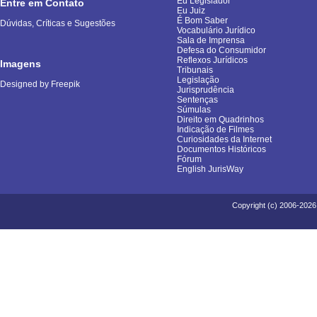
Eu Legislador
Entre em Contato
Eu Juiz
É Bom Saber
Dúvidas, Críticas e Sugestões
Vocabulário Jurídico
Sala de Imprensa
Defesa do Consumidor
Reflexos Jurídicos
Imagens
Tribunais
Legislação
Designed by Freepik
Jurisprudência
Sentenças
Súmulas
Direito em Quadrinhos
Indicação de Filmes
Curiosidades da Internet
Documentos Históricos
Fórum
English JurisWay
Copyright (c) 2006-2026