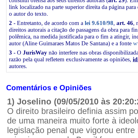
constitui ofensa aos seus direitos autorais (
art. 29
). Em
link
localizado na parte superior direita da página par
o autor do texto.
2 -
Entretanto, de acordo com a
lei 9.610/98
,
art. 46
, 
direitos autorais a citação de passagens da obra para fin
polêmica, na medida justificada para o fim a atingir, 
autor (Aline Guimaraes Matos De Santana) e a fonte
w
3 -
O
JurisWay
não interfere nas obras disponibilizad
razão pela qual refletem exclusivamente as opiniões,
id
autores.
Comentários e Opiniões
1) Joselino (09/05/2010 às 20:20
O direito brasileiro definia assim p
de uma maneira muito forte à ideolo
legislação penal que vigorou entre