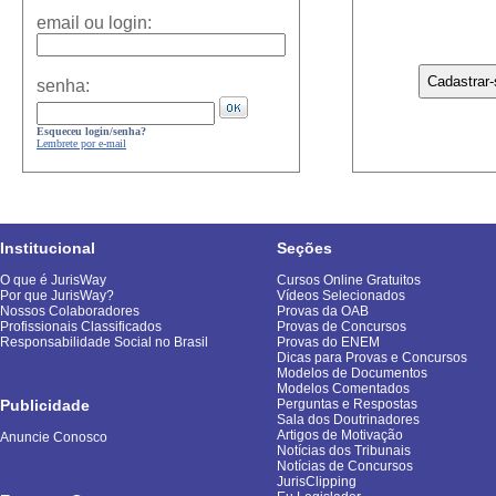
email ou login:
senha:
Esqueceu login/senha?
Lembrete por e-mail
Institucional
Seções
O que é JurisWay
Cursos Online Gratuitos
Por que JurisWay?
Vídeos Selecionados
Nossos Colaboradores
Provas da OAB
Profissionais Classificados
Provas de Concursos
Responsabilidade Social no Brasil
Provas do ENEM
Dicas para Provas e Concursos
Modelos de Documentos
Modelos Comentados
Publicidade
Perguntas e Respostas
Sala dos Doutrinadores
Artigos de Motivação
Anuncie Conosco
Notícias dos Tribunais
Notícias de Concursos
JurisClipping