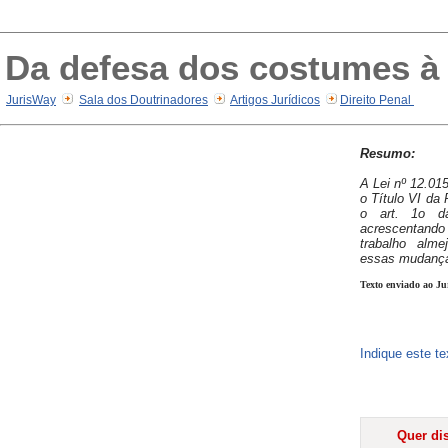
Da defesa dos costumes à 
JurisWay
Sala dos Doutrinadores
Artigos Jurídicos
Direito Penal
Resumo:
A Lei nº 12.015
o Título VI da
o art. 1o d
acrescentan
trabalho alme
essas mudanç
Texto enviado ao Ju
Indique este t
Quer dis