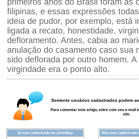
primeiros anos do Brasil foram as
filipinas, e essas expressões toda
ideia de pudor, por exemplo, está 
ligada a recato, honestidade, virgi
defloramento. Antes, cabia ao mari
anulação do casamento caso sua m
sido deflorada por outro homem. A
virgindade era o ponto alto.
Somente usuários cadastrados podem ava
Para comentar este artigo, entre com seu e-mail 
site.
Já sou cadastrado no JurisWay
Não sou cadastrado