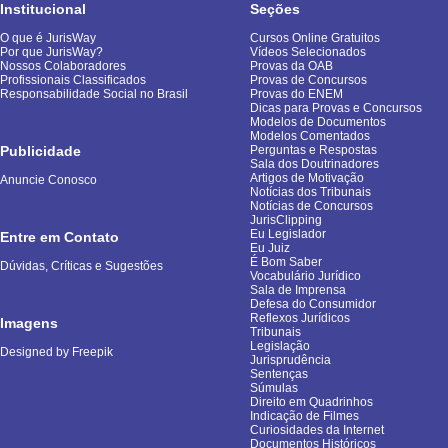
Institucional
Seções
O que é JurisWay
Cursos Online Gratuitos
Por que JurisWay?
Vídeos Selecionados
Nossos Colaboradores
Provas da OAB
Profissionais Classificados
Provas de Concursos
Responsabilidade Social no Brasil
Provas do ENEM
Dicas para Provas e Concursos
Modelos de Documentos
Modelos Comentados
Publicidade
Perguntas e Respostas
Sala dos Doutrinadores
Artigos de Motivação
Anuncie Conosco
Notícias dos Tribunais
Notícias de Concursos
JurisClipping
Eu Legislador
Entre em Contato
Eu Juiz
É Bom Saber
Dúvidas, Críticas e Sugestões
Vocabulário Jurídico
Sala de Imprensa
Defesa do Consumidor
Reflexos Jurídicos
Imagens
Tribunais
Legislação
Designed by Freepik
Jurisprudência
Sentenças
Súmulas
Direito em Quadrinhos
Indicação de Filmes
Curiosidades da Internet
Documentos Históricos