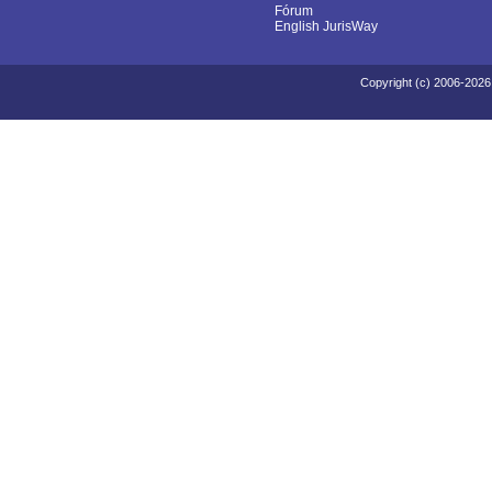
Fórum
English JurisWay
Copyright (c) 2006-2026